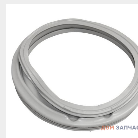
Благовещенск
Приозерск
Беле
Давлеканово
Светогорск
Бело
Дюртюли
Сертолово
Бирс
Ишимбай
Сланцы
Благ
Кумертау
Сосновый Бор
Давл
Межгорье
Сясьстрой
Дюр
Мелеуз
Тихвин
Ишим
Нефтекамск
Тосно
Куме
Октябрьский
Шлиссельбург
Межг
Салават
Липецк
Меле
Сибай
Грязи
Нефт
Стерлитамак
Данков
Октя
Туймазы
Елец
Сала
Учалы
Задонск
Сиба