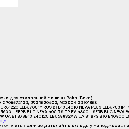
литамак
Гаврилов Посад
Верещагино
азы
Заволжск
Горнозаводск
ы
Кинешма
Гремячинск
л
Комсомольск
Губаха
-Удэ
Кохма
Добрянка
шкин
Наволоки
Кизел
ноозёрск
Плёс
Красновишерск
менск
Приволжск
Краснокамск
а
Пучеж
Кудымкар
Логин
робайкальск
Родники
Кунгур
E-mail
ка для стиральной машины Beko (Беко).
о-Алтайск
Тейково
Лысьва
, 2905572100, 2904520600, AC3004 00101353
Пароль
чкала
Фурманов
Нытва
Отправить
акск
Шуя
Оса
еще
Войти
Уточняйте наличие деталей на складе у менеджеров на
Вернуться назад
станские Огни
Южа
Оханск