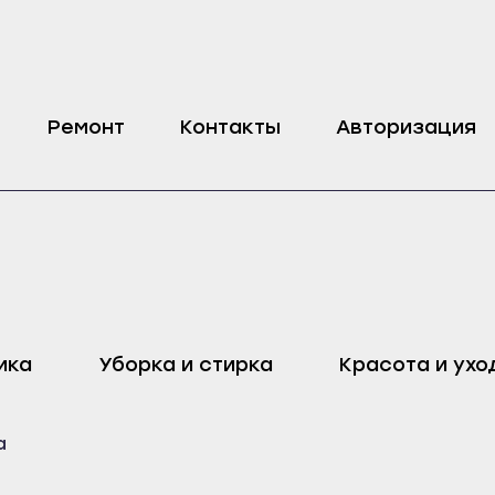
eko
Ремонт
Контакты
Авторизация
оп
Харовск
Дмитровск
ика
Уборка и стирка
Красота и ухо
ейск
Череповец
Ливны
Воронеж
Малоархангельск
а
ель
Бобров
Мценск
ак
Богучар
Новосиль