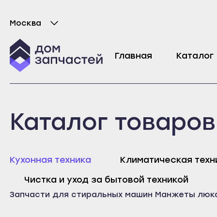
Москва
Выберите город
Манжета люка для стиральной машины B
Главная
Каталог
2020
₽
Майкоп
Любань
Каталог товаров
Адыгейск
Мурино
Уфа
Никольское
Агидель
Новая Ладога
Майк
Кухонная техника
Климатическая техн
Баймак
Отрадное
Адыг
Чистка и уход за бытовой техникой
Белебей
Пикалёво
Уфа
Запчасти для стиральных машин
Манжеты люк
Белорецк
Подпорожье
Агид
Бирск
Приморск
Байм