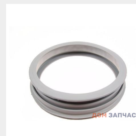
Благовещенск
Приозерск
Беле
Давлеканово
Светогорск
Бело
Дюртюли
Сертолово
Бирс
Ишимбай
Сланцы
Благ
Кумертау
Сосновый Бор
Давл
Межгорье
Сясьстрой
Дюр
Мелеуз
Тихвин
Ишим
Нефтекамск
Тосно
Куме
Октябрьский
Шлиссельбург
Межг
Салават
Липецк
Меле
Сибай
Грязи
Нефт
Стерлитамак
Данков
Октя
Туймазы
Елец
Сала
Учалы
Задонск
Сиба