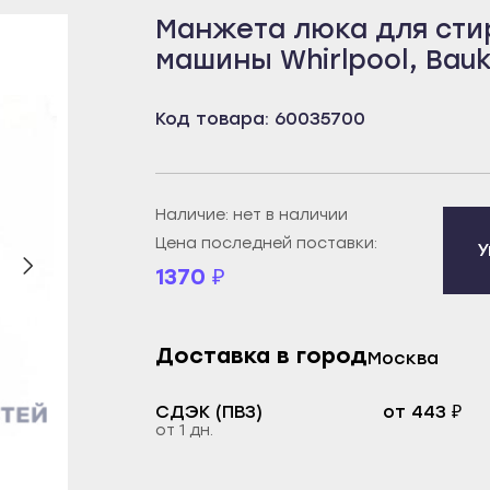
Манжета люка для сти
бей
Борисоглебск
Пенза
машины Whirlpool, Bau
рецк
Бутурлиновка
Белинский
к
Калач
Городище
Код товара: 60035700
овещенск
Лиски
Заречный
еканово
Нововоронеж
Каменка
тюли
Новохопёрск
Кузнецк
Наличие: нет в наличии
бай
Острогожск
Нижний Ломов
Цена последней поставки:
У
1370
₽
ртау
Павловск
Никольск
орье
Поворино
Сердобск
уз
Россошь
Спасск
Доставка в город
Москва
екамск
Семилуки
Сурск
СДЭК (ПВЗ)
от 443 ₽
брьский
Эртиль
Пермь
от 1 дн.
ват
Иваново
Александровск
й
Вичуга
Березники