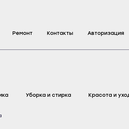
rlpool, Bauknecht
Ремонт
Контакты
Авторизация
оп
Харовск
Дмитровск
ика
Уборка и стирка
Красота и ухо
ейск
Череповец
Ливны
Воронеж
Малоархангельск
а
ель
Бобров
Мценск
ак
Богучар
Новосиль