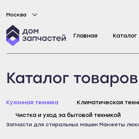
Москва
Выберите город
Манжета люка для стиральной машины Whi
Главная
Каталог
1370
₽
Майкоп
Любань
Каталог товаров
Адыгейск
Мурино
Уфа
Никольское
Агидель
Новая Ладога
Майк
Кухонная техника
Климатическая техн
Баймак
Отрадное
Адыг
Чистка и уход за бытовой техникой
Белебей
Пикалёво
Уфа
Запчасти для стиральных машин
Манжеты люк
Белорецк
Подпорожье
Агид
Бирск
Приморск
Байм