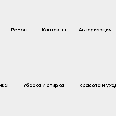
стиральной машины Ardo
Ремонт
Контакты
Авторизация
оп
Харовск
Дмитровск
ика
Уборка и стирка
Красота и ухо
ейск
Череповец
Ливны
Воронеж
Малоархангельск
ель
Бобров
Мценск
ак
Богучар
Новосиль