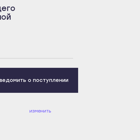
щего
ной
ведомить о поступлении
изменить