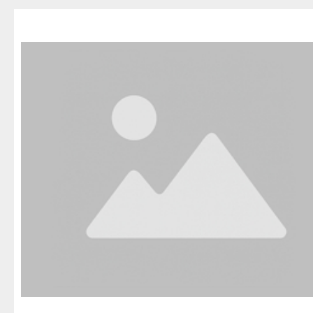
Благовещенск
Приозерск
Беле
Давлеканово
Светогорск
Бело
Дюртюли
Сертолово
Бирс
Ишимбай
Сланцы
Благ
Кумертау
Сосновый Бор
Давл
Межгорье
Сясьстрой
Дюр
Мелеуз
Тихвин
Ишим
Нефтекамск
Тосно
Куме
Октябрьский
Шлиссельбург
Межг
Салават
Липецк
Меле
Сибай
Грязи
Нефт
Стерлитамак
Данков
Октя
Туймазы
Елец
Сала
Учалы
Задонск
Сиба