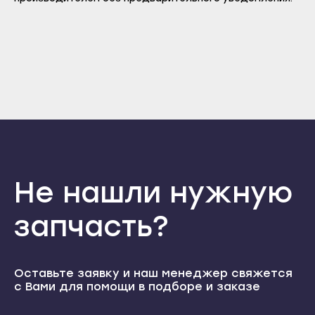
Прохладный
Нальчик
Отправить
Терек
Баксан
Войти
Вернуться назад
Тырныауз
Регистрация
Майский
Забыли пароль
Чегем
Регистрация
Нарткала
Элиста
Прохладный
Городовиковск
Терек
Лагань
Тырныауз
Черкесск
Чегем
Не нашли нужную
Карачаевск
Элиста
Теберда
запчасть?
Городовиковск
Усть-Джегута
Лагань
Петрозаводск
Черкесск
Оставьте заявку и наш менеджер свяжется
Беломорск
с Вами для помощи в подборе и заказе
Карачаевск
Кемь
Теберда