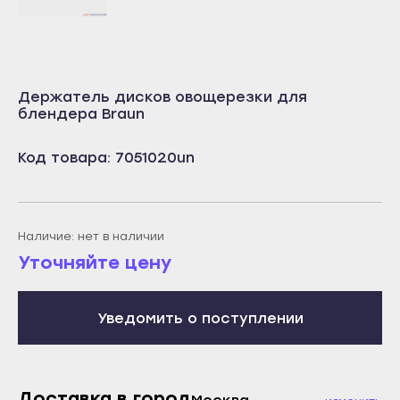
Учалы
Салават
Янаул
Сибай
Улан-Удэ
Стерлитамак
Держатель дисков овощерезки для
Бабушкин
Туймазы
блендера Braun
Гусиноозёрск
Учалы
Код товара: 7051020un
Закаменск
Янаул
Кяхта
Улан-Удэ
Северобайкальск
Бабушкин
Наличие: нет в наличии
Горно-Алтайск
Гусиноозёрск
Уточняйте цену
Махачкала
Закаменск
Буйнакск
Кяхта
Уведомить о поступлении
Дагестанские Огни
Северобайкальск
Дербент
Горно-Алтайск
Избербаш
Доставка в город
Махачкала