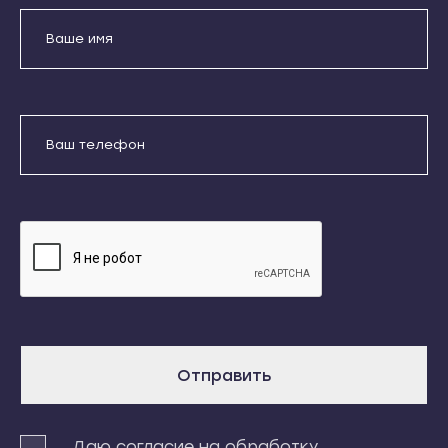
Кондопога
Усть-Джегута
Костомукша
Петрозаводск
Лахденпохья
Беломорск
Медвежьегорск
Кемь
Отправить
Олонец
Кондопога
Питкяранта
Даю согласие на обработку
Костомукша
Пудож
персональных данных
Лахденпохья
Сегежа
Медвежьегорск
Сортавала
Олонец
Суоярви
Питкяранта
Сыктывкар
Пудож
Воркута
Отправить
Сегежа
Вуктыл
Сортавала
Емва
Суоярви
Даю согласие на обработку