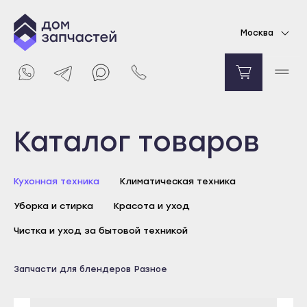
Держатель дисков овощерезки для
Москва
блендера Braun
Уточняйте цену
Уведомить о поступлении
Выберите город
Каталог товаров
Майкоп
Кухонная техника
Климатическая техника
Адыгейск
Уборка и стирка
Красота и уход
Уфа
Агидель
Чистка и уход за бытовой техникой
Баймак
Майкоп
Запчасти для блендеров
Разное
Белебей
Адыгейск
Белорецк
Уфа