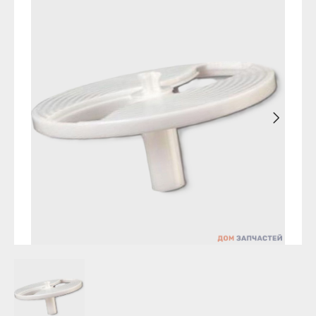
Бирск
Агидель
Благовещенск
Баймак
Давлеканово
Белебей
Дюртюли
Белорецк
Ишимбай
Бирск
Кумертау
Благовещенск
Межгорье
Давлеканово
Мелеуз
Дюртюли
Нефтекамск
Ишимбай
Октябрьский
Кумертау
Салават
Межгорье
Сибай
Мелеуз
Стерлитамак
Нефтекамск
Туймазы
Октябрьский