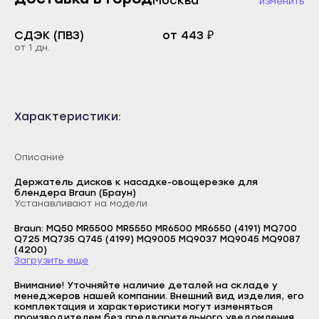
Москва
изменить
Каспийск
Буйнакск
Кизилюрт
СДЭК (ПВЗ)
от 443 ₽
Дагестанские Огни
от 1 дн.
Кизляр
Дербент
Хасавюрт
Избербаш
Южно-Сухокумск
Каспийск
Характеристики:
Магас
Кизилюрт
Карабулак
Кизляр
Описание
Малгобек
Хасавюрт
Держатель дисков к насадке-овощерезке для
блендера Braun (Браун)
Назрань
Южно-Сухокумск
Устанавливают на модели
Сунжа
Магас
Braun: MQ50 MR5500 MR5550 MR6500 MR6550 (4191) MQ700
Нальчик
Q725 MQ735 Q745 (4199) MQ9005 MQ9037 MQ9045 MQ9087
Карабулак
(4200)
Загрузить еще
Баксан
Малгобек
Логин
Майский
Внимание! Уточняйте наличие деталей на складе у
Назрань
E-mail
менеджеров нашей компании. Внешний вид изделия, его
комплектация и характеристики могут изменяться
Нарткала
Сунжа
производителем без предварительного уведомления.
Пароль