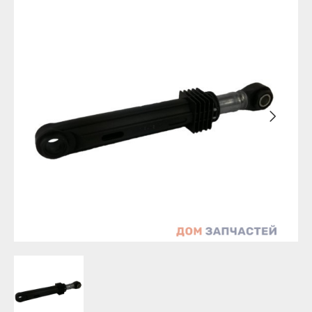
Уфа
Бирск
Агидель
Благовещенск
Баймак
Давлеканово
Белебей
Дюртюли
Белорецк
Ишимбай
Бирск
Кумертау
Благовещенск
Межгорье
Давлеканово
Мелеуз
Дюртюли
Нефтекамск
Ишимбай
Октябрьский
Кумертау
Салават
Межгорье
Сибай
Мелеуз
Стерлитамак
Нефтекамск
Туймазы