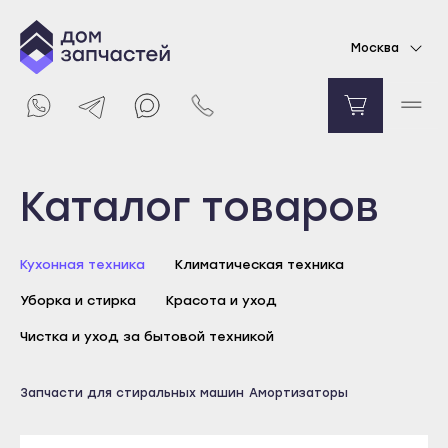
Амортизатор для стиральной машины
Москва
Samsung 60N
495
₽
Уведомить о поступлении
Выберите город
Каталог товаров
Майкоп
Кухонная техника
Климатическая техника
Адыгейск
Уборка и стирка
Красота и уход
Уфа
Агидель
Чистка и уход за бытовой техникой
Баймак
Майкоп
Запчасти для стиральных машин
Амортизаторы
Белебей
Адыгейск
Белорецк