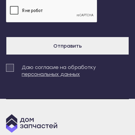
Суоярви
Инта
Сыктывкар
Микунь
Воркута
Печора
Вуктыл
Сосногорск
Емва
Усинск
Отправить
Инта
Ухта
Микунь
Йошкар-Ола
Даю согласие на обработку
Печора
Волжск
персональных данных
Сосногорск
Звенигово
Усинск
Козьмодемьянск
Ухта
Саранск
Йошкар-Ола
Ардатов
Волжск
Инсар
Звенигово
Ковылкино