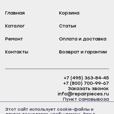
Козьмодемьянск
Краснослободск
Саранск
Рузаевка
Главная
Корзина
Ардатов
Темников
Каталог
Статьи
Инсар
Якутск
Ковылкино
Алдан
Ремонт
Оплата и доставка
Краснослободск
Верхоянск
Рузаевка
Контакты
Возврат и гарантии
Вилюйск
Темников
Ленск
Якутск
Мирный
Алдан
Нерюнгри
+7 (495) 363-84-45
+7 (800) 700-99-67
Верхоянск
Нюрба
Заказать звонок
Вилюйск
info@repairpieces.ru
Олёкминск
Пункт самовывоза
Ленск
Покровск
г. Москва, шоссе Энтузиастов, д.31, ст.38 Торгово-
Мирный
Этот сайт использует cookie-файлы и
Среднеколымск
офисный центр 31, 1 этаж, павильон Б5