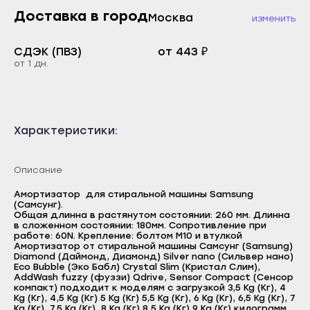
Махачкала
Каспийск
Доставка в город
Москва
изменить
Буйнакск
Кизилюрт
Дагестанские Огни
СДЭК (ПВЗ)
от 443 ₽
Кизляр
от 1 дн.
Дербент
Хасавюрт
Избербаш
Южно-Сухокумск
Каспийск
Магас
Характеристики:
Кизилюрт
Карабулак
Кизляр
Малгобек
Описание
Хасавюрт
Назрань
Амортизатор для стиральной машины Samsung
Южно-Сухокумск
(Самсунг).
Сунжа
Общая длинна в растянутом состоянии: 260 мм. Длинна
в сложенном состоянии: 180мм. Сопротивление при
Магас
Нальчик
работе: 60N. Крепление: болтом M10 и втулкой
Амортизатор от стиральной машины Самсунг (Samsung)
Карабулак
Баксан
Diamond (Даймонд, Диамонд) Silver nano (Сильвер нано)
Eco Bubble (Эко Бабл) Crystal Slim (Кристал Слим),
Малгобек
Майский
AddWash fuzzy (фуззи) Qdrive, Sensor Compact (Сенсор
компакт) подходит к моделям с загрузкой 3,5 Kg (Кг), 4
Назрань
Kg (Кг), 4,5 Kg (Кг) 5 Kg (Кг) 5,5 Kg (Кг), 6 Kg (Кг), 6,5 Kg (Кг), 7
Нарткала
Kg (Кг), 7,5 Kg (Кг), 8 Kg (Кг) 8,5 Kg (Кг) 9 Kg (Кг) килограмм.