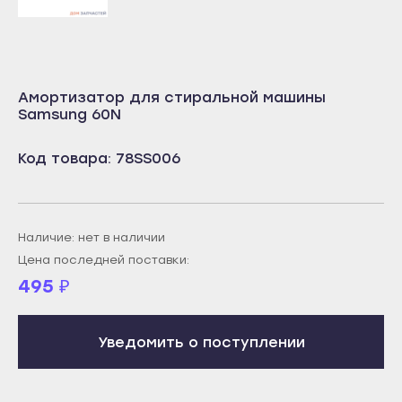
Октябрьский
Учалы
Салават
Янаул
Сибай
Улан-Удэ
Стерлитамак
Амортизатор для стиральной машины
Бабушкин
Samsung 60N
Туймазы
Гусиноозёрск
Учалы
Код товара: 78SS006
Закаменск
Янаул
Кяхта
Улан-Удэ
Северобайкальск
Бабушкин
Наличие: нет в наличии
Горно-Алтайск
Цена последней поставки:
Гусиноозёрск
Махачкала
495
₽
Закаменск
Буйнакск
Кяхта
Дагестанские Огни
Уведомить о поступлении
Северобайкальск
Дербент
Горно-Алтайск
Избербаш