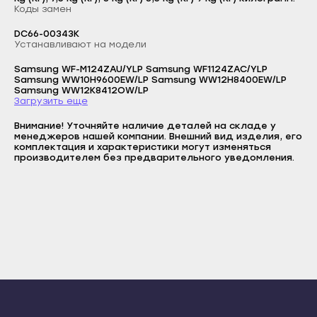
Сунжа
Коды замен
Прохладный
Нальчик
Логин
Терек
DC66-00343K
Устанавливают на модели
Баксан
E-mail
Тырныауз
Samsung WF-M124ZAU/YLP Samsung WF1124ZAC/YLP
Майский
Чегем
Пароль
Samsung WW10H9600EW/LP Samsung WW12H8400EW/LP
Samsung WW12K8412OW/LP
Нарткала
Загрузить еще
Элиста
Отправить
Прохладный
Городовиковск
Внимание! Уточняйте наличие деталей на складе у
Войти
Вернуться назад
менеджеров нашей компании. Внешний вид изделия, его
Регистрация
Терек
Лагань
комплектация и характеристики могут изменяться
Забыли пароль
производителем без предварительного уведомления.
Тырныауз
Регистрация
Черкесск
Чегем
Карачаевск
Элиста
Теберда
Городовиковск
Усть-Джегута
Лагань
Петрозаводск
Черкесск
Беломорск
Карачаевск
Кемь