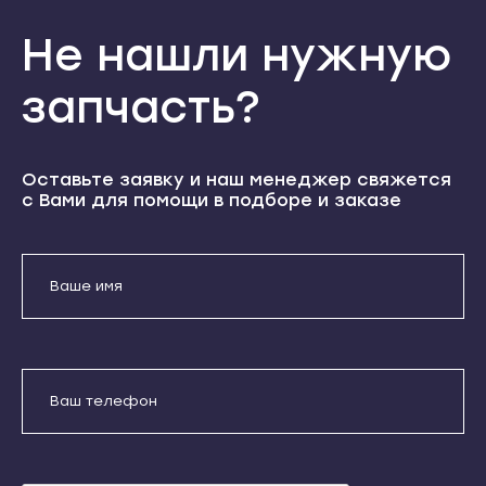
Теберда
Кондопога
Не нашли нужную
Усть-Джегута
Костомукша
Петрозаводск
Лахденпохья
запчасть?
Беломорск
Медвежьегорск
Кемь
Олонец
Оставьте заявку и наш менеджер свяжется
Кондопога
Питкяранта
с Вами для помощи в подборе и заказе
Костомукша
Пудож
Лахденпохья
Сегежа
Отправить
Медвежьегорск
Сортавала
Олонец
Даю согласие на обработку
Суоярви
персональных данных
Питкяранта
Сыктывкар
Пудож
Воркута
Сегежа
Вуктыл
Сортавала
Емва