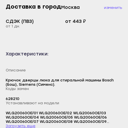
Каспийск
Доставка в город
Москва
изменить
Буйнакск
Кизилюрт
Дагестанские Огни
СДЭК (ПВЗ)
от 443 ₽
Кизляр
от 1 дн.
Дербент
Хасавюрт
Избербаш
Южно-Сухокумск
Каспийск
Магас
Характеристики:
Кизилюрт
Карабулак
Кизляр
Малгобек
Описание
Хасавюрт
Назрань
Крючок дверцы люка для стиральной машины Bosch
Южно-Сухокумск
(Бош), Siemens (Сименс).
Сунжа
Коды замен
Магас
Нальчик
628210
Карабулак
Устанавливают на модели
Баксан
Малгобек
WLG20060OE/01 WLG20060OE/02 WLG20060OE/03
Майский
WLG20060OE/04 WLG20060OE/05 WLG20060OE/06
Назрань
Логин
WLG20060OE/07 WLG20060OE/08 WLG20060OE/09
Нарткала
WLG20060UA/01 WLG20060UA/02 WLG20060UA/03
Загрузить еще
Сунжа