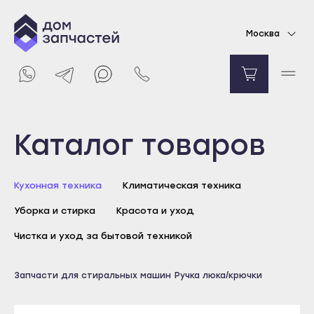
Крючок загрузочного люка для стиральной
Москва
машины Bosch, Siemens
1216
₽
Уведомить о поступлении
Выберите город
Каталог товаров
Майкоп
Кухонная техника
Климатическая техника
Адыгейск
Уборка и стирка
Красота и уход
Уфа
Агидель
Чистка и уход за бытовой техникой
Баймак
Майкоп
Запчасти для стиральных машин
Ручка люка/крючки
Белебей
Адыгейск
Белорецк
Уфа