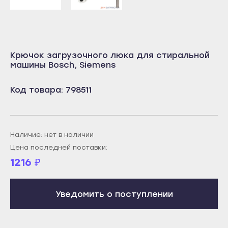
Учалы
Салават
Янаул
Сибай
Улан-Удэ
Стерлитамак
Крючок загрузочного люка для стиральной
Бабушкин
машины Bosch, Siemens
Туймазы
Гусиноозёрск
Учалы
Код товара: 798511
Закаменск
Янаул
Кяхта
Улан-Удэ
Северобайкальск
Бабушкин
Наличие: нет в наличии
Горно-Алтайск
Гусиноозёрск
Цена последней поставки:
Махачкала
1216
₽
Закаменск
Буйнакск
Кяхта
Дагестанские Огни
Уведомить о поступлении
Северобайкальск
Дербент
Горно-Алтайск
Избербаш
Махачкала