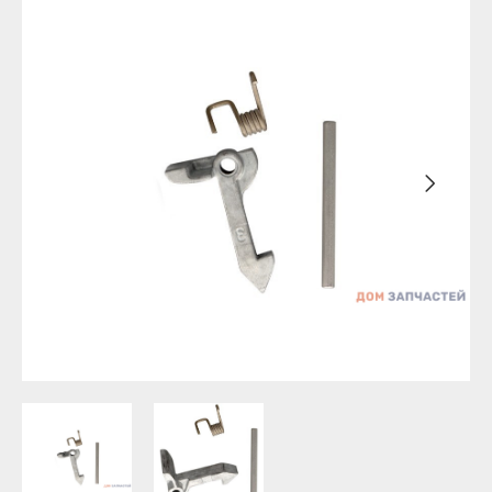
Бирск
Агидель
Благовещенск
Баймак
Давлеканово
Белебей
Дюртюли
Белорецк
Ишимбай
Бирск
Кумертау
Благовещенск
Межгорье
Давлеканово
Мелеуз
Дюртюли
Нефтекамск
Ишимбай
Октябрьский
Кумертау
Салават
Межгорье
Сибай
Мелеуз
Стерлитамак
Нефтекамск
Туймазы
Октябрьский