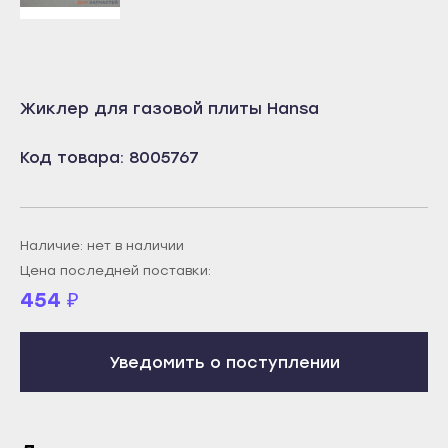
Учалы
Салават
Янаул
Сибай
Улан-Удэ
Стерлитамак
Жиклер для газовой плиты Hansa
Бабушкин
Туймазы
Гусиноозёрск
Учалы
Код товара: 8005767
Закаменск
Янаул
Кяхта
Улан-Удэ
Северобайкальск
Наличие: нет в наличии
Бабушкин
Цена последней поставки:
Горно-Алтайск
Гусиноозёрск
454
₽
Махачкала
Закаменск
Буйнакск
Кяхта
Уведомить о поступлении
Дагестанские Огни
Северобайкальск
Дербент
Горно-Алтайск
Избербаш
Махачкала