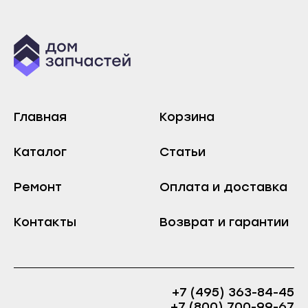
Инта
Сыктывкар
Микунь
Воркута
Печора
Вуктыл
Сосногорск
Емва
Усинск
Инта
Главная
Корзина
Ухта
Микунь
Йошкар-Ола
Печора
Каталог
Статьи
Волжск
Сосногорск
Ремонт
Оплата и доставка
Звенигово
Усинск
Козьмодемьянск
Ухта
Контакты
Возврат и гарантии
Саранск
Йошкар-Ола
Ардатов
Волжск
Инсар
Звенигово
+7 (495) 363-84-45
Ковылкино
Козьмодемьянск
+7 (800) 700-99-67