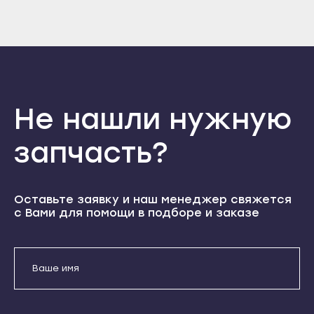
Прохладный
Войти
Вернуться назад
Нальчик
Регистрация
Терек
Забыли пароль
Баксан
Регистрация
Тырныауз
Майский
Чегем
Нарткала
Элиста
Прохладный
Не нашли нужную
Городовиковск
Терек
запчасть?
Лагань
Тырныауз
Черкесск
Чегем
Карачаевск
Элиста
Оставьте заявку и наш менеджер свяжется
с Вами для помощи в подборе и заказе
Теберда
Городовиковск
Усть-Джегута
Лагань
Петрозаводск
Черкесск
Беломорск
Карачаевск
Кемь
Теберда