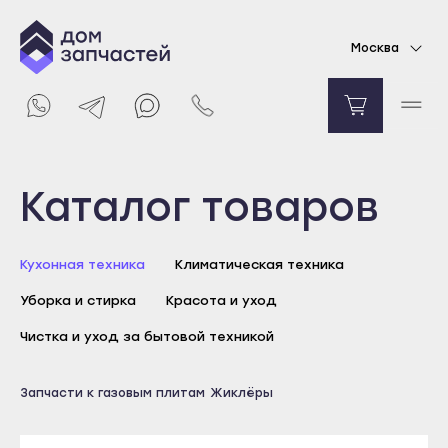
Жиклер для газовой плиты Hansa
Москва
454
₽
Уведомить о поступлении
Выберите город
Каталог товаров
Майкоп
Кухонная техника
Климатическая техника
Адыгейск
Уборка и стирка
Красота и уход
Уфа
Агидель
Чистка и уход за бытовой техникой
Баймак
Майкоп
Запчасти к газовым плитам
Жиклёры
Белебей
Адыгейск
Белорецк
Уфа