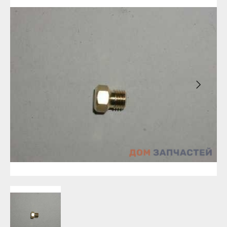
Бирск
Агидель
Благовещенск
Баймак
Давлеканово
Белебей
Дюртюли
Белорецк
Ишимбай
Бирск
Кумертау
Благовещенск
Межгорье
Давлеканово
Мелеуз
Дюртюли
Нефтекамск
Ишимбай
Октябрьский
Кумертау
Салават
Межгорье
Сибай
Мелеуз
Стерлитамак
Нефтекамск
Туймазы
Октябрьский