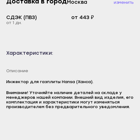
Доставка в город
Москва
изменить
Каспийск
Буйнакск
Кизилюрт
СДЭК (ПВЗ)
от 443 ₽
Дагестанские Огни
от 1 дн.
Кизляр
Дербент
Хасавюрт
Избербаш
Южно-Сухокумск
Каспийск
Характеристики:
Магас
Кизилюрт
Карабулак
Кизляр
Описание
Малгобек
Хасавюрт
Инжектор для газплиты Hansa (Ханса).
Назрань
Южно-Сухокумск
Внимание! Уточняйте наличие деталей на складе у
Сунжа
Магас
менеджеров нашей компании. Внешний вид изделия, его
комплектация и характеристики могут изменяться
Логин
Нальчик
производителем без предварительного уведомления.
Карабулак
E-mail
Баксан
Малгобек
Пароль
Майский
Назрань
Отправить
Нарткала
Сунжа