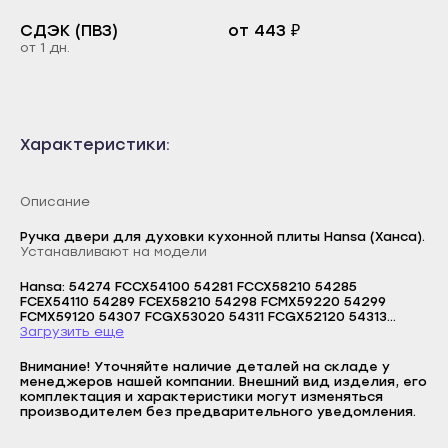
Каспийск
Буйнакск
СДЭК (ПВЗ)
от 443 ₽
Кизилюрт
от 1 дн.
Дагестанские Огни
Кизляр
Дербент
Хасавюрт
Избербаш
Характеристики:
Южно-Сухокумск
Каспийск
Магас
Кизилюрт
Описание
Карабулак
Кизляр
Ручка двери для духовки кухонной плиты Hansa (Ханса).
Малгобек
Хасавюрт
Устанавливают на модели
Назрань
Южно-Сухокумск
Hansa: 54274 FCCX54100 54281 FCCX58210 54285
FCEX54110 54289 FCEX58210 54298 FCMX59220 54299
Сунжа
Магас
FCMX59120 54307 FCGX53020 54311 FCGX52120 54313
FCGX53021 54530 FCCX54109 54534 FCCX59209 54537
Загрузить еще
Нальчик
Карабулак
FCEI54109 54541 FCEX59209 54545 FCMX59229 54549
FCGX51029 54692 FCGX53023 54869 FCCX59129 54880
Логин
Внимание! Уточняйте наличие деталей на складе у
Баксан
FCCX54077 54882 FCCX58277 54885 FCGX52077 54988
Малгобек
менеджеров нашей компании. Внешний вид изделия, его
FCMX53021 55258 FCMX59221 55266 FCGX520509 55267
комплектация и характеристики могут изменяться
E-mail
Майский
FCGX520209 55269 FCMX582509 55272 FCMX581009 55382
Назрань
производителем без предварительного уведомления.
FCCX58290
Пароль
Нарткала
Сунжа