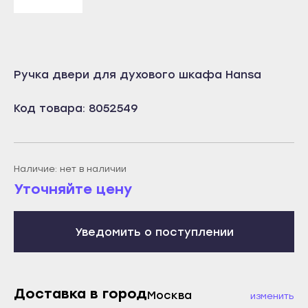
Учалы
Салават
Янаул
Сибай
Улан-Удэ
Стерлитамак
Ручка двери для духового шкафа Hansa
Бабушкин
Туймазы
Гусиноозёрск
Учалы
Код товара: 8052549
Закаменск
Янаул
Кяхта
Улан-Удэ
Северобайкальск
Наличие: нет в наличии
Бабушкин
Уточняйте цену
Горно-Алтайск
Гусиноозёрск
Махачкала
Закаменск
Буйнакск
Уведомить о поступлении
Кяхта
Дагестанские Огни
Северобайкальск
Дербент
Горно-Алтайск
Доставка в город
Москва
Избербаш
изменить
Махачкала