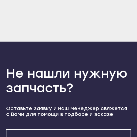
Прохладный
Отправить
Нальчик
Терек
Войти
Вернуться назад
Баксан
Регистрация
Тырныауз
Забыли пароль
Майский
Регистрация
Чегем
Нарткала
Элиста
Прохладный
Городовиковск
Терек
Лагань
Тырныауз
Не нашли нужную
Черкесск
Чегем
Карачаевск
запчасть?
Элиста
Теберда
Городовиковск
Усть-Джегута
Лагань
Оставьте заявку и наш менеджер свяжется
Петрозаводск
с Вами для помощи в подборе и заказе
Черкесск
Беломорск
Карачаевск
Кемь
Теберда