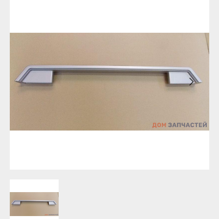
Бирск
Агидель
Благовещенск
Баймак
Давлеканово
Белебей
Дюртюли
Белорецк
Ишимбай
Бирск
Кумертау
Благовещенск
Межгорье
Давлеканово
Мелеуз
Дюртюли
Нефтекамск
Ишимбай
Октябрьский
Кумертау
Салават
Межгорье
Сибай
Мелеуз
Стерлитамак
Нефтекамск
Туймазы
Октябрьский