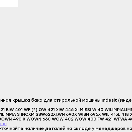
литамак
Гаврилов Посад
Верещагино
азы
Заволжск
Горнозаводск
ы
Кинешма
Гремячинск
л
Комсомольск
Губаха
-Удэ
Кохма
Добрянка
шкин
Наволоки
Кизел
ноозёрск
Плёс
Красновишерск
менск
Приволжск
Краснокамск
а
Пучеж
Кудымкар
Логин
робайкальск
Родники
Кунгур
E-mail
ная крышка бака для стиральной машины Indesit (Индези
о-Алтайск
Тейково
Лысьва
Пароль
21 BIW 401 WF (*) OW 421 XIW 446 XI.MISSI W 40 WILIMPIALI
чкала
Фурманов
Нытва
WILIMPIA 3 INOXMISSW622XI.WN 690X WISN 696X WIL 415L 41
Отправить
WOWN 490 X WOWN 660 WOW 402 WOW 400 FW 421 WFWA 401
акск
Шуя
Оса
5 FMISSW623FW 620 EFWN 860 WFWN 460 WFL 1523 (FAR)3587W
еще
Войти
 EYW 411 HW 411 F.W 420 HW 620 XHW 621 XZW 820 WBW 82
Уточняйте наличие деталей на складе у менеджеров на
Вернуться назад
станские Огни
Южа
Оханск