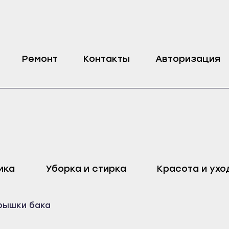
it, Ariston
Ремонт
Контакты
Авторизация
оп
Харовск
Дмитровск
ика
Уборка и стирка
Красота и ухо
ейск
Череповец
Ливны
Воронеж
Малоархангельск
рышки бака
ель
Бобров
Мценск
ак
Богучар
Новосиль