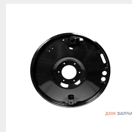
Благовещенск
Приозерск
Беле
Давлеканово
Светогорск
Бело
Дюртюли
Сертолово
Бирс
Ишимбай
Сланцы
Благ
Кумертау
Сосновый Бор
Давл
Межгорье
Сясьстрой
Дюр
Мелеуз
Тихвин
Ишим
Нефтекамск
Тосно
Куме
Октябрьский
Шлиссельбург
Межг
Салават
Липецк
Меле
Сибай
Грязи
Нефт
Стерлитамак
Данков
Октя
Туймазы
Елец
Сала
Учалы
Задонск
Сиба