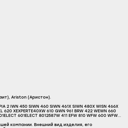
т), Ariston (Аристон).
MPIA 2 IWN 450 SIWN 460 SIWN 461X SIWN 480X WISN 466X
8 XL 620 XEXPERTE40XW 610 GWN 961 BRW 422 WEWN 660
ELECT 601ELECT 8012587W 411 EFW 810 WFW 600 WFW
 446 XI..W 624 XJELDI WA 801W 421 XNW 621 BE.LIMPIA
0 BBWN 660 W SKWN 860 W SKWN 450 SJWN 460 SJWN 460
шей компании. Внешний вид изделия, его