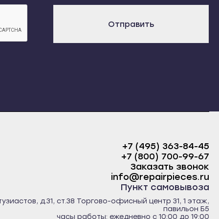
L 620 TXAF 652 T FRAF 583 T FRWN 663 WUWN 671 XWUW
WOWN 462 WEWN 463 XW EIW 460 DWN 464 WEHL 418 THL
х
 565 T FRAF 554 TX ITWN 461 WUWN 421 WUWN 421 XWUWS
Отправить
L 400 ST PT10051005 TAF 546 T ITWN 404 W OWN 462
02WN 463 WI/SWN 462 WI/SAF 554 T/1 ITAF 554 TX/1
F 561 T/1 EOAF 553 T/1 PTAF 653 T/1 PTAF 553 T/1 AGAF 553
IW 460 D/SIW 860 D/SIW 860 X D/SWN 421 WU/SWN 421
X E OLDWN 462 WE/SWN 463 XW E/SWN 464 WE/SWN 661 W
WN 671 X WI/SWN 421 WS/SHL 428 THL 428 TXHL 610 TXHL
T PT/SBAMR 400 PT/SBAMR 600 PT/SAF 552T/1 EX(50-
P OLDWG 838 TX P OLDWG 833 G OLDBA 400BA 401 TWG
6 TX ITAF 550 T EOWG 1033 T G T OLDWG 1034 T G T
DWG 1030 T (TK) OLDWG 1031 TX (TK) OLDWG 9 (G)
WG 630 TXIWG 834 TXIWGS 434 TXIWGS 633 TXIWG 430 TXE
G TWG 9 (G)WG 1034 T G TWG 421 TX RWG 835 TX RWGS
GWG 833 GWH 665 TX (E)WH 865 TX (E)WG 1030 (G)
X PWG 426 TX EWG 421 TX S 50/60HZWG 624 TX SWG 837
TX EW 43 TX EWG 831 TX (TK)WG 1020 T (TK)WG 1031 TX
+7 (495) 363-84-45
+7 (800) 700-99-67
Заказать звонок
info@repairpieces.ru
Пункт самовывоза
тузиастов, д.31, ст.38 Торгово-офисный центр 31, 1 этаж,
павильон Б5
часы работы: ежедневно с 10:00 до 19:00