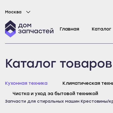
Москва
Выберите город
Крышка бака для стиральной машины Indes
Главная
Каталог
10217
₽
Майкоп
Любань
Каталог товаров
Адыгейск
Мурино
Уфа
Никольское
Агидель
Новая Ладога
Майк
Кухонная техника
Климатическая техн
Баймак
Отрадное
Адыг
Чистка и уход за бытовой техникой
Белебей
Пикалёво
Уфа
Запчасти для стиральных машин
Крестовины/к
Белорецк
Подпорожье
Агид
Бирск
Приморск
Байм