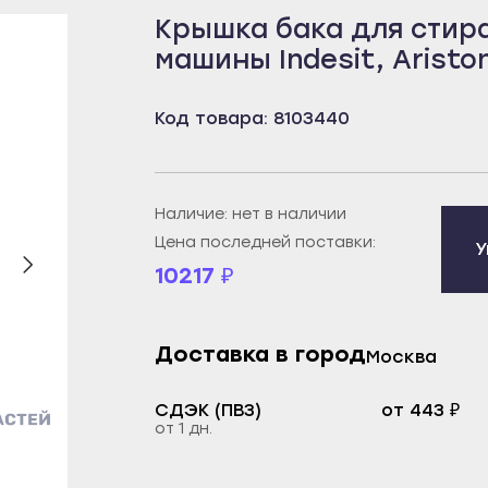
Крышка бака для стир
бей
Борисоглебск
Пенза
машины Indesit, Aristo
рецк
Бутурлиновка
Белинский
к
Калач
Городище
Код товара: 8103440
овещенск
Лиски
Заречный
еканово
Нововоронеж
Каменка
тюли
Новохопёрск
Кузнецк
Наличие: нет в наличии
бай
Острогожск
Нижний Ломов
Цена последней поставки:
У
10217
₽
ртау
Павловск
Никольск
орье
Поворино
Сердобск
уз
Россошь
Спасск
Доставка в город
Москва
екамск
Семилуки
Сурск
СДЭК (ПВЗ)
от 443 ₽
брьский
Эртиль
Пермь
от 1 дн.
ват
Иваново
Александровск
й
Вичуга
Березники