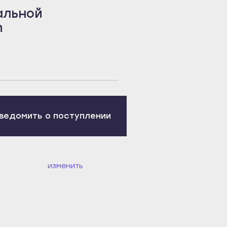
альной
n
ведомить о поступлении
изменить