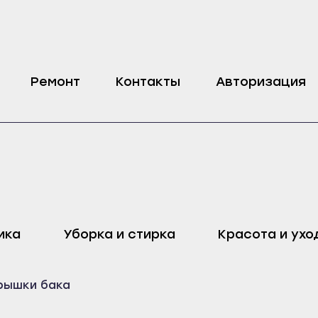
ашины LG
Ремонт
Контакты
Авторизация
оп
Харовск
Дмитровск
ика
Уборка и стирка
Красота и ухо
ейск
Череповец
Ливны
Воронеж
Малоархангельск
рышки бака
ель
Бобров
Мценск
ак
Богучар
Новосиль