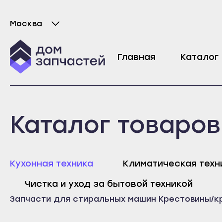
Москва
Выберите город
Крестовина барабана для стиральной м
Главная
Каталог
5453
₽
Майкоп
Любань
Каталог товаров
Адыгейск
Мурино
Уфа
Никольское
Агидель
Новая Ладога
Майк
Кухонная техника
Климатическая техн
Баймак
Отрадное
Адыг
Чистка и уход за бытовой техникой
Белебей
Пикалёво
Уфа
Запчасти для стиральных машин
Крестовины/к
Белорецк
Подпорожье
Агид
Бирск
Приморск
Байм