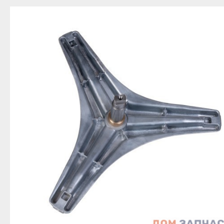
Благовещенск
Приозерск
Беле
Давлеканово
Светогорск
Бело
Дюртюли
Сертолово
Бирс
Ишимбай
Сланцы
Благ
Кумертау
Сосновый Бор
Давл
Межгорье
Сясьстрой
Дюр
Мелеуз
Тихвин
Ишим
Нефтекамск
Тосно
Куме
Октябрьский
Шлиссельбург
Межг
Салават
Липецк
Меле
Сибай
Грязи
Нефт
Стерлитамак
Данков
Октя
Туймазы
Елец
Сала
Учалы
Задонск
Сиба