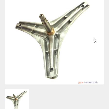
Уфа
Бирск
Агидель
Благовещенск
Баймак
Давлеканово
Белебей
Дюртюли
Белорецк
Ишимбай
Бирск
Кумертау
Благовещенск
Межгорье
Давлеканово
Мелеуз
Дюртюли
Нефтекамск
Ишимбай
Октябрьский
Кумертау
Салават
Межгорье
Сибай
Мелеуз
Стерлитамак
Нефтекамск
Туймазы