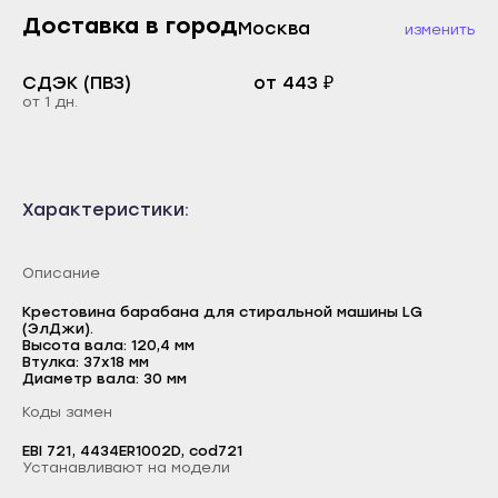
Махачкала
Каспийск
Доставка в город
Москва
изменить
Буйнакск
Кизилюрт
Дагестанские Огни
СДЭК (ПВЗ)
от 443 ₽
Кизляр
от 1 дн.
Дербент
Хасавюрт
Избербаш
Южно-Сухокумск
Каспийск
Магас
Характеристики:
Кизилюрт
Карабулак
Кизляр
Малгобек
Описание
Хасавюрт
Назрань
Крестовина барабана для стиральной машины LG
Южно-Сухокумск
(ЭлДжи).
Сунжа
Высота вала: 120,4 мм
Магас
Втулка: 37х18 мм
Нальчик
Диаметр вала: 30 мм
Карабулак
Баксан
Коды замен
Малгобек
Майский
EBI 721, 4434ER1002D, cod721
Назрань
Устанавливают на модели
Нарткала