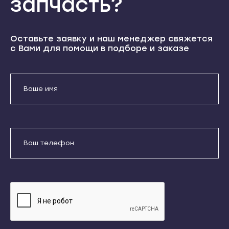
запчасть?
Теберда
Кондопога
Усть-Джегута
Костомукша
Петрозаводск
Оставьте заявку и наш менеджер свяжется
Лахденпохья
с Вами для помощи в подборе и заказе
Беломорск
Медвежьегорск
Кемь
Олонец
Кондопога
Питкяранта
Костомукша
Пудож
Отправить
Лахденпохья
Сегежа
Даю согласие на обработку
Медвежьегорск
Сортавала
персональных данных
Олонец
Суоярви
Питкяранта
Сыктывкар
Пудож
Воркута
Сегежа
Вуктыл
Сортавала
Емва