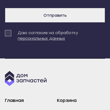
Суоярви
Инта
Сыктывкар
Микунь
Отправить
Воркута
Печора
Вуктыл
Сосногорск
Емва
Даю согласие на обработку
Усинск
персональных данных
Инта
Ухта
Микунь
Йошкар-Ола
Печора
Волжск
Сосногорск
Звенигово
Усинск
Козьмодемьянск
Ухта
Саранск
Йошкар-Ола
Ардатов
Волжск
Инсар
Главная
Корзина
Звенигово
Ковылкино