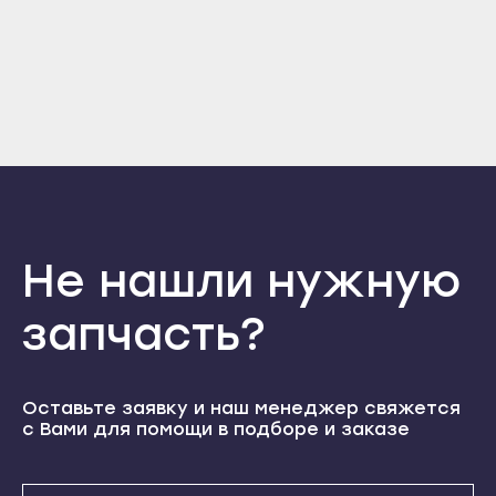
Прохладный
Отправить
Нальчик
Терек
Войти
Баксан
Вернуться назад
Регистрация
Тырныауз
Майский
Забыли пароль
Регистрация
Чегем
Нарткала
Элиста
Прохладный
Городовиковск
Терек
Лагань
Тырныауз
Не нашли нужную
Черкесск
Чегем
Карачаевск
Элиста
запчасть?
Теберда
Городовиковск
Усть-Джегута
Лагань
Оставьте заявку и наш менеджер свяжется
Петрозаводск
Черкесск
с Вами для помощи в подборе и заказе
Беломорск
Карачаевск
Кемь
Теберда