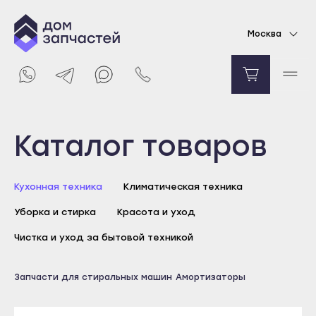
Вкладыш для амортизатора стиральной
Москва
машины Candy
423
₽
Уведомить о поступлении
Выберите город
Каталог товаров
Майкоп
Кухонная техника
Климатическая техника
Адыгейск
Уборка и стирка
Красота и уход
Уфа
Агидель
Чистка и уход за бытовой техникой
Баймак
Майкоп
Запчасти для стиральных машин
Амортизаторы
Белебей
Адыгейск
Белорецк
Уфа