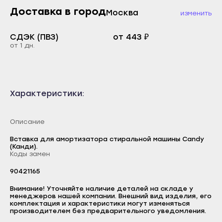
Каспийск
Доставка в город
Москва
изменить
Буйнакск
Кизилюрт
Дагестанские Огни
СДЭК (ПВЗ)
от 443 ₽
Кизляр
Дербент
от 1 дн.
Хасавюрт
Избербаш
Южно-Сухокумск
Каспийск
Магас
Характеристики:
Кизилюрт
Карабулак
Кизляр
Малгобек
Описание
Хасавюрт
Назрань
Вставка для амортизатора стиральной машины Candy
Южно-Сухокумск
(Канди).
Сунжа
Коды замен
Магас
Нальчик
90421165
Карабулак
Баксан
Логин
Малгобек
Внимание! Уточняйте наличие деталей на складе у
менеджеров нашей компании. Внешний вид изделия, его
Майский
E-mail
комплектация и характеристики могут изменяться
Назрань
производителем без предварительного уведомления.
Нарткала
Пароль
Сунжа