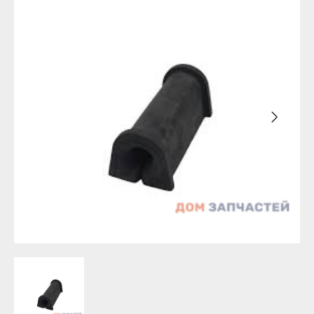
Бирск
Агидель
Благовещенск
Баймак
Давлеканово
Белебей
Дюртюли
Белорецк
Ишимбай
Бирск
Кумертау
Благовещенск
Межгорье
Давлеканово
Мелеуз
Дюртюли
Нефтекамск
Ишимбай
Октябрьский
Кумертау
Салават
Межгорье
Сибай
Мелеуз
Стерлитамак
Нефтекамск
Туймазы
Октябрьский