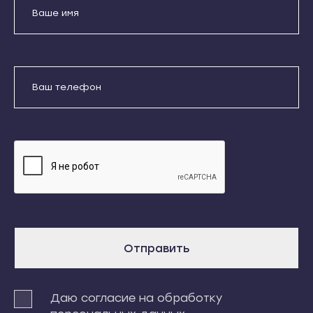
Кондопога
Усть-Джегута
Костомукша
Петрозаводск
Лахденпохья
Беломорск
Медвежьегорск
Кемь
Отправить
Олонец
Кондопога
Питкяранта
Даю согласие на обработку
Костомукша
персональных данных
Пудож
Лахденпохья
Сегежа
Медвежьегорск
Сортавала
Олонец
Суоярви
Питкяранта
Сыктывкар
Пудож
Отправить
Воркута
Сегежа
Вуктыл
Сортавала
Даю согласие на обработку
Емва
Суоярви