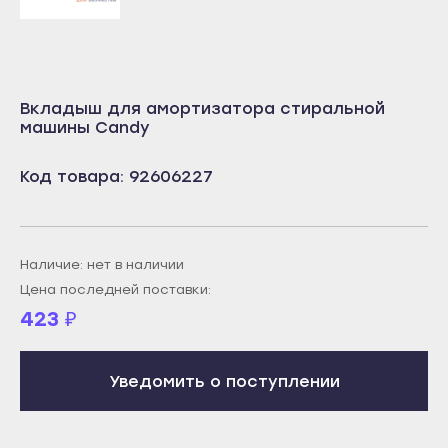
Учалы
Салават
Янаул
Сибай
Улан-Удэ
Стерлитамак
Вкладыш для амортизатора стиральной
Бабушкин
Туймазы
машины Candy
Гусиноозёрск
Учалы
Код товара: 92606227
Закаменск
Янаул
Кяхта
Улан-Удэ
Северобайкальск
Бабушкин
Наличие: нет в наличии
Горно-Алтайск
Гусиноозёрск
Цена последней поставки:
Махачкала
423
₽
Закаменск
Буйнакск
Кяхта
Дагестанские Огни
Северобайкальск
Уведомить о поступлении
Дербент
Горно-Алтайск
Избербаш
Махачкала