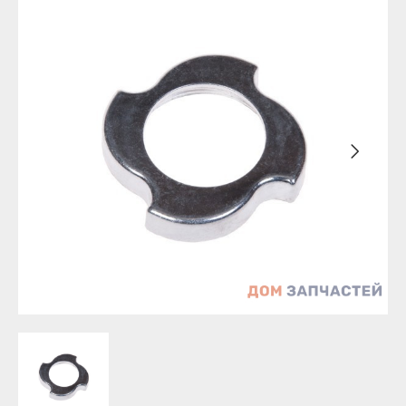
Уфа
Бирск
Агидель
Благовещенск
Баймак
Давлеканово
Белебей
Дюртюли
Белорецк
Ишимбай
Бирск
Кумертау
Благовещенск
Межгорье
Давлеканово
Мелеуз
Дюртюли
Нефтекамск
Ишимбай
Октябрьский
Кумертау
Салават
Межгорье
Сибай
Мелеуз
Стерлитамак
Нефтекамск
Туймазы