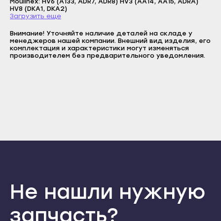
Сунжа
Moulinex: HV6 (A133, ADR7, ADR8) HV3 (AA14, AA15, ADRA)
Прохладный
HV8 (DKA1, DKA2)
E-mail
Загрузить еще
Нальчик
Терек
Пароль
Баксан
Внимание! Уточняйте наличие деталей на складе у
Тырныауз
менеджеров нашей компании. Внешний вид изделия, его
Отправить
Майский
комплектация и характеристики могут изменяться
Чегем
производителем без предварительного уведомления.
Войти
Вернуться назад
Нарткала
Элиста
Регистрация
Прохладный
Забыли пароль
Городовиковск
Регистрация
Терек
Лагань
Тырныауз
Черкесск
Чегем
Карачаевск
Элиста
Теберда
Городовиковск
Усть-Джегута
Лагань
Петрозаводск
Не нашли нужную
Черкесск
Беломорск
Карачаевск
запчасть?
Кемь