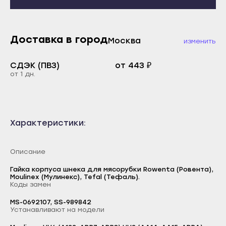
Махачкала
Каспийск
Буйнакск
Кизилюрт
Дагестанские Огни
Доставка в город
Кизляр
Москва
изменить
Дербент
Хасавюрт
СДЭК (ПВЗ)
от 443 ₽
Избербаш
Южно-Сухокумск
от 1 дн.
Каспийск
Магас
Кизилюрт
Карабулак
Кизляр
Малгобек
Характеристики:
Хасавюрт
Назрань
Южно-Сухокумск
Описание
Сунжа
Магас
Нальчик
Гайка корпуса шнека для мясорубки Rowenta (Ровента),
Moulinex (Мулинекс), Tefal (Тефаль).
Карабулак
Коды замен
Баксан
Малгобек
Майский
MS-0692107, SS-989842
Устанавливают на модели
Назрань
Нарткала
Логин