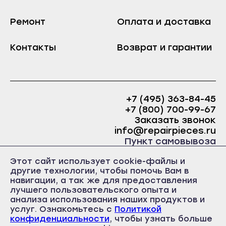
Козьмодемьянск
Краснослободск
Саранск
Ремонт
Оплата и доставка
Рузаевка
Ардатов
Темников
Контакты
Возврат и гарантии
Инсар
Якутск
Ковылкино
Алдан
Краснослободск
Верхоянск
+7 (495) 363-84-45
Рузаевка
Вилюйск
+7 (800) 700-99-67
Темников
Заказать звонок
Ленск
info@repairpieces.ru
Якутск
Мирный
Пункт самовывоза
Алдан
Нерюнгри
г. Москва, шоссе Энтузиастов, д.31, ст.38 Торгово-
Этот сайт использует cookie-файлы и
Верхоянск
офисный центр 31, 1 этаж, павильон Б5
Нюрба
другие технологии, чтобы помочь Вам в
часы работы: ежедневно с 10:00 до 19:00
Вилюйск
навигации, а так же для предоставления
Олёкминск
лучшего пользовательского опыта и
Ленск
анализа использования наших продуктов и
Покровск
услуг. Ознакомьтесь с
Политикой
Мирный
Среднеколымск
конфиденциальности
, чтобы узнать больше