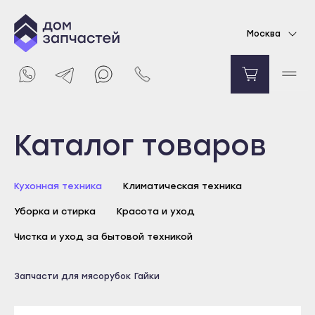
Гайка корпуса шнека для мясорубки Rowenta,
Москва
Moulinex, Tefal
328
₽
В корзину
Выберите город
Каталог товаров
Майкоп
Кухонная техника
Климатическая техника
Адыгейск
Уборка и стирка
Красота и уход
Уфа
Агидель
Чистка и уход за бытовой техникой
Баймак
Майкоп
Запчасти для мясорубок
Гайки
Белебей
Адыгейск
Белорецк