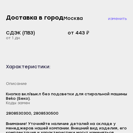
Каспийск
Буйнакск
Кизилюрт
Доставка в город
Москва
Дагестанские Огни
изменить
Кизляр
Дербент
СДЭК (ПВЗ)
от 443 ₽
Хасавюрт
Избербаш
от 1 дн.
Южно-Сухокумск
Каспийск
Магас
Кизилюрт
Карабулак
Кизляр
Характеристики:
Малгобек
Хасавюрт
Назрань
Описание
Южно-Сухокумск
Сунжа
Магас
Кнопка вкл/выкл без подсветки для стиральной машины
Beko (Беко).
Нальчик
Коды замен
Карабулак
Баксан
Малгобек
2808530300, 2808530500
Логин
Майский
Назрань
Внимание! Уточняйте наличие деталей на складе у
E-mail
Нарткала
менеджеров нашей компании. Внешний вид изделия, его
Сунжа
комплектация и характеристики могут изменяться