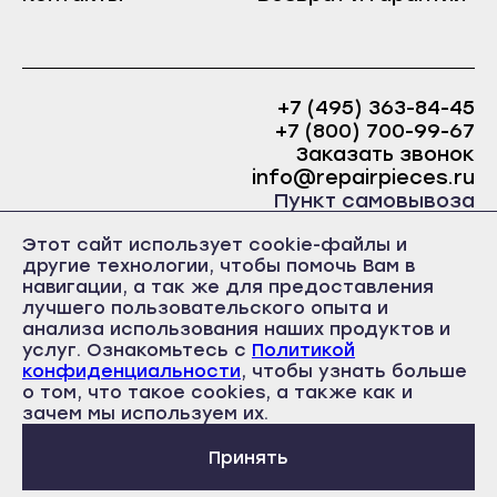
Краснослободск
Саранск
Рузаевка
Ардатов
Темников
Инсар
+7 (495) 363-84-45
Якутск
+7 (800) 700-99-67
Ковылкино
Заказать звонок
Алдан
Краснослободск
info@repairpieces.ru
Верхоянск
Пункт самовывоза
Рузаевка
Вилюйск
г. Москва, шоссе Энтузиастов, д.31, ст.38 Торгово-
Этот сайт использует cookie-файлы и
Темников
офисный центр 31, 1 этаж, павильон Б5
другие технологии, чтобы помочь Вам в
Ленск
часы работы: ежедневно с 10:00 до 19:00
Якутск
навигации, а так же для предоставления
Мирный
лучшего пользовательского опыта и
Алдан
анализа использования наших продуктов и
Нерюнгри
услуг. Ознакомьтесь с
Политикой
Верхоянск
конфиденциальности
, чтобы узнать больше
Нюрба
Вилюйск
о том, что такое cookies, а также как и
Политика конфиденциальности
Олёкминск
Пользовательское соглашение
зачем мы используем их.
Ленск
Публичная оферта
Покровск
Принять
Мирный
Среднеколымск
Нерюнгри