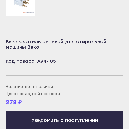
Учалы
Салават
Янаул
Сибай
Улан-Удэ
Стерлитамак
Бабушкин
Туймазы
Выключатель сетевой для стиральной
Гусиноозёрск
Учалы
машины Beko
Закаменск
Янаул
Кяхта
Код товара: AV4405
Улан-Удэ
Северобайкальск
Бабушкин
Горно-Алтайск
Гусиноозёрск
Наличие: нет в наличии
Махачкала
Закаменск
Цена последней поставки:
Буйнакск
Кяхта
278
₽
Дагестанские Огни
Северобайкальск
Дербент
Горно-Алтайск
Уведомить о поступлении
Избербаш
Махачкала