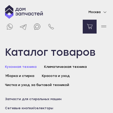
Выключатель сетевой для стиральной
Москва
машины Beko
278
₽
Уведомить о поступлении
Выберите город
Каталог товаров
Майкоп
Кухонная техника
Климатическая техника
Адыгейск
Уборка и стирка
Красота и уход
Уфа
Агидель
Чистка и уход за бытовой техникой
Баймак
Майкоп
Запчасти для стиральных машин
Белебей
Адыгейск
Сетевые кнопки/селекторы
Белорецк
Уфа