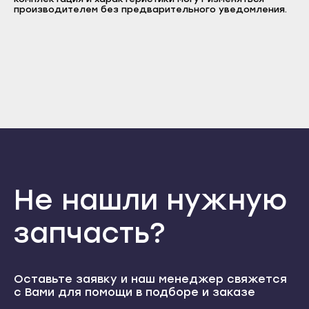
Пароль
производителем без предварительного уведомления.
Прохладный
Нальчик
Отправить
Терек
Баксан
Войти
Тырныауз
Вернуться назад
Майский
Регистрация
Чегем
Забыли пароль
Нарткала
Регистрация
Элиста
Прохладный
Городовиковск
Терек
Лагань
Тырныауз
Черкесск
Чегем
Карачаевск
Не нашли нужную
Элиста
Теберда
Городовиковск
запчасть?
Усть-Джегута
Лагань
Петрозаводск
Черкесск
Беломорск
Оставьте заявку и наш менеджер свяжется
Карачаевск
с Вами для помощи в подборе и заказе
Кемь
Теберда