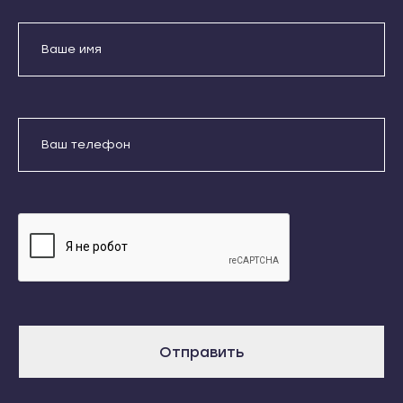
Кондопога
Усть-Джегута
Костомукша
Петрозаводск
Лахденпохья
Беломорск
Медвежьегорск
Кемь
Олонец
Отправить
Кондопога
Питкяранта
Костомукша
Даю согласие на обработку
Пудож
персональных данных
Лахденпохья
Сегежа
Медвежьегорск
Сортавала
Олонец
Суоярви
Питкяранта
Сыктывкар
Пудож
Воркута
Сегежа
Отправить
Вуктыл
Сортавала
Емва
Суоярви