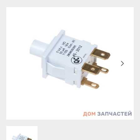
Бирск
Агидель
Благовещенск
Баймак
Давлеканово
Белебей
Дюртюли
Белорецк
Ишимбай
Бирск
Кумертау
Благовещенск
Межгорье
Давлеканово
Мелеуз
Дюртюли
Нефтекамск
Ишимбай
Октябрьский
Кумертау
Салават
Межгорье
Сибай
Мелеуз
Стерлитамак
Нефтекамск
Туймазы
Октябрьский