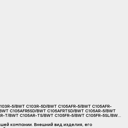
/BWT C105AFR5SD/BWT C105AFRTSD/BWT C105AR-5/BWT
R-T/BWT C105AR-TS/BWT C105FR-5/BWT C105FR-5SL/BWT
T C106R-5U/BWT C106R-T/BWT C106R-TD/BWT C109STR-
 CE1000R-T/BWT CE1000R-TD/BWT CE1000R-TS/BWT
шей компании. Внешний вид изделия, его