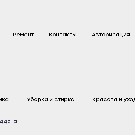
Samsung 3W
Ремонт
Контакты
Авторизация
оп
Харовск
Дмитровск
ика
Уборка и стирка
Красота и ухо
ейск
Череповец
Ливны
Воронеж
Малоархангельск
оддона
ель
Бобров
Мценск
ак
Богучар
Новосиль