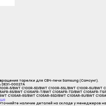
литамак
Гаврилов Посад
Верещагино
азы
Заволжск
Горнозаводск
ы
Кинешма
Гремячинск
л
Комсомольск
Губаха
-Удэ
Кохма
Добрянка
шкин
Наволоки
Кизел
ноозёрск
Плёс
Красновишерск
менск
Приволжск
Краснокамск
а
Пучеж
Кудымкар
Логин
робайкальск
Родники
Кунгур
E-mail
вращения тарелки для СВЧ-печи Samsung (Самсунг).
о-Алтайск
Тейково
Лысьва
A DE31-00027A
Пароль
чкала
Фурманов
Нытва
5AFR-5S/BWT C105AFR-T/BWT C105AFR-TD/BWT C105AFR-TS
Отправить
BWT C105AR-5S/BWT C105AR-5SD/BWT C105AR-5U/BWT C105A
акск
Шуя
Оса
T C105R-5SL/BWT C105R-5U/BWT C106R-5/BWT C106R-5D/BW
еще
Войти
STR-5U/BWT C139STR-U/BWT C139STR/BWT CE1000R-D/BWT
Уточняйте наличие деталей на складе у менеджеров на
Вернуться назад
станские Огни
Южа
Оханск