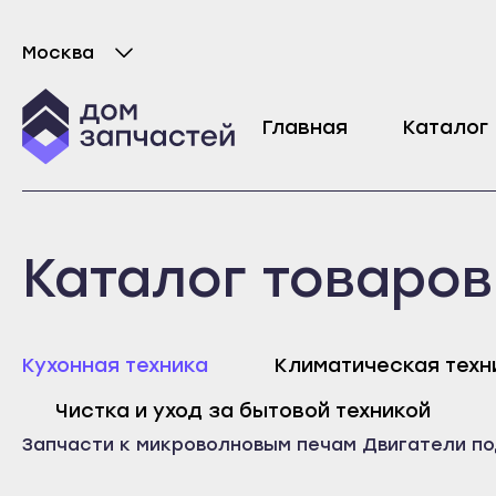
Москва
Выберите город
Мотор поддона для микроволновой печи 
Главная
Каталог
2268
₽
Майкоп
Любань
Каталог товаров
Адыгейск
Мурино
Уфа
Никольское
Агидель
Новая Ладога
Майк
Кухонная техника
Климатическая техн
Баймак
Отрадное
Адыг
Чистка и уход за бытовой техникой
Белебей
Пикалёво
Уфа
Запчасти к микроволновым печам
Двигатели п
Белорецк
Подпорожье
Агид
Бирск
Приморск
Байм