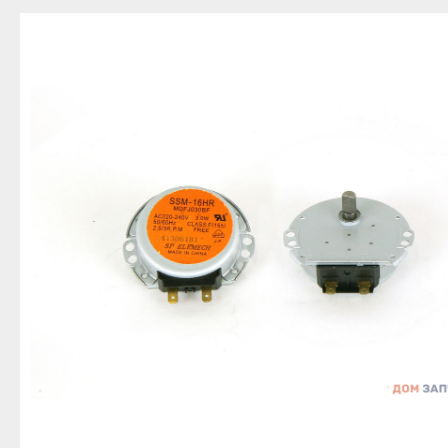
Благовещенск
Приозерск
Беле
Давлеканово
Светогорск
Бело
Дюртюли
Сертолово
Бирс
Ишимбай
Сланцы
Благ
Кумертау
Сосновый Бор
Давл
Межгорье
Сясьстрой
Дюр
Мелеуз
Тихвин
Ишим
Нефтекамск
Тосно
Куме
Октябрьский
Шлиссельбург
Межг
Салават
Липецк
Меле
Сибай
Грязи
Нефт
Стерлитамак
Данков
Октя
Туймазы
Елец
Сала
Учалы
Задонск
Сиба