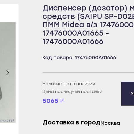
Диспенсер (дозатор)
бей
Борисоглебск
Пенза
средств (SAIPU SP-D02
рецк
Бутурлиновка
Белинский
ПММ Midea в/з 1747600
к
Калач
Городище
17476000A01665 -
овещенск
Лиски
Заречный
17476000A01666
еканово
Нововоронеж
Каменка
тюли
Новохопёрск
Кузнецк
Код товара: 17476000A01666
бай
Острогожск
Нижний Ломов
ртау
Павловск
Никольск
Наличие: нет в наличии
орье
Поворино
Сердобск
Цена последней поставки:
У
уз
Россошь
Спасск
5065
₽
екамск
Семилуки
Сурск
брьский
Эртиль
Пермь
Доставка в город
ват
Иваново
Александровск
Москва
й
Вичуга
Березники