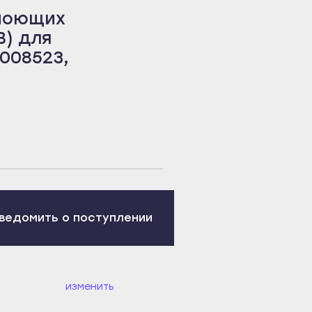
 моющих
B) для
0008523,
ведомить о поступлении
изменить