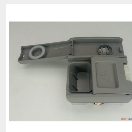
Благовещенск
Приозерск
Беле
Давлеканово
Светогорск
Бело
Дюртюли
Сертолово
Бирс
Ишимбай
Сланцы
Благ
Кумертау
Сосновый Бор
Давл
Межгорье
Сясьстрой
Дюр
Мелеуз
Тихвин
Ишим
Нефтекамск
Тосно
Куме
Октябрьский
Шлиссельбург
Межг
Салават
Липецк
Меле
Сибай
Грязи
Нефт
Стерлитамак
Данков
Октя
Туймазы
Елец
Сала
Учалы
Задонск
Сиба