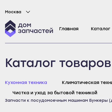
Москва
Диспенсер (дозатор) моющих средств (SAIP
Выберите город
Главная
Каталог
17476000A01666
5065
₽
Майкоп
Любань
Каталог товаров
Адыгейск
Мурино
Уфа
Никольское
Агидель
Новая Ладога
Майк
Кухонная техника
Климатическая техн
Баймак
Отрадное
Адыг
Чистка и уход за бытовой техникой
Белебей
Пикалёво
Уфа
Запчасти к посудомоечным машинам
Бункеры (
Белорецк
Подпорожье
Агид
Бирск
Приморск
Байм