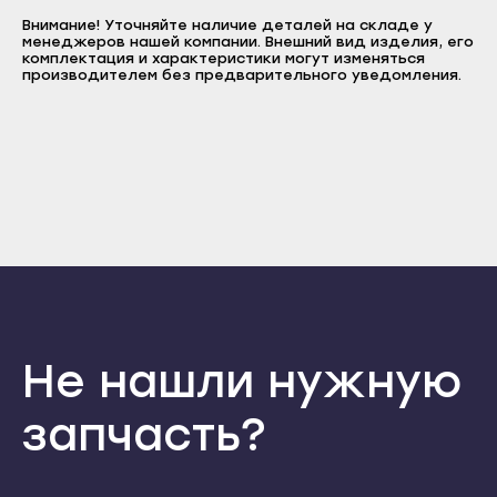
E-mail
Прохладный
Внимание! Уточняйте наличие деталей на складе у
Нальчик
Пароль
менеджеров нашей компании. Внешний вид изделия, его
Терек
комплектация и характеристики могут изменяться
Баксан
производителем без предварительного уведомления.
Отправить
Тырныауз
Майский
Войти
Вернуться назад
Чегем
Регистрация
Нарткала
Забыли пароль
Элиста
Регистрация
Прохладный
Городовиковск
Терек
Лагань
Тырныауз
Черкесск
Чегем
Карачаевск
Элиста
Теберда
Городовиковск
Не нашли нужную
Усть-Джегута
Лагань
Петрозаводск
запчасть?
Черкесск
Беломорск
Карачаевск
Кемь
Теберда