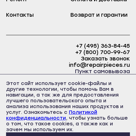
Краснослободск
Саранск
Контакты
Возврат и гарантии
Рузаевка
Ардатов
Темников
Инсар
Якутск
Ковылкино
Алдан
+7 (495) 363-84-45
Краснослободск
+7 (800) 700-99-67
Верхоянск
Заказать звонок
Рузаевка
Вилюйск
info@repairpieces.ru
Темников
Пункт самовывоза
Ленск
Якутск
г. Москва, шоссе Энтузиастов, д.31, ст.38 Торгово-
Мирный
Этот сайт использует cookie-файлы и
офисный центр 31, 1 этаж, павильон Б5
Алдан
другие технологии, чтобы помочь Вам в
часы работы: ежедневно с 10:00 до 19:00
Нерюнгри
навигации, а так же для предоставления
Верхоянск
лучшего пользовательского опыта и
Нюрба
анализа использования наших продуктов и
Вилюйск
Олёкминск
услуг. Ознакомьтесь с
Политикой
Ленск
конфиденциальности
, чтобы узнать больше
Покровск
о том, что такое cookies, а также как и
Политика конфиденциальности
Мирный
Пользовательское соглашение
зачем мы используем их.
Среднеколымск
Публичная оферта
Нерюнгри