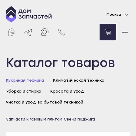
Комплект свечей розжига для газовой плиты
Москва
Hansa/Ханса (4 шт)
900
₽
Уведомить о поступлении
Выберите город
Каталог товаров
Майкоп
Кухонная техника
Климатическая техника
Адыгейск
Уборка и стирка
Красота и уход
Уфа
Агидель
Чистка и уход за бытовой техникой
Баймак
Майкоп
Запчасти к газовым плитам
Свечи поджига
Белебей
Адыгейск
Белорецк
Уфа