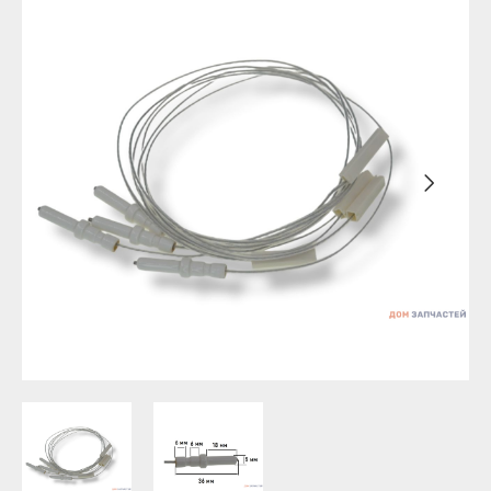
Бирск
Агидель
Благовещенск
Баймак
Давлеканово
Белебей
Дюртюли
Белорецк
Ишимбай
Бирск
Кумертау
Благовещенск
Межгорье
Давлеканово
Мелеуз
Дюртюли
Нефтекамск
Ишимбай
Октябрьский
Кумертау
Салават
Межгорье
Сибай
Мелеуз
Стерлитамак
Нефтекамск
Туймазы
Октябрьский