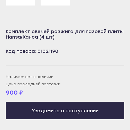
Учалы
Салават
Янаул
Сибай
Улан-Удэ
Стерлитамак
Комплект свечей розжига для газовой плиты
Бабушкин
Hansa/Ханса (4 шт)
Туймазы
Гусиноозёрск
Учалы
Код товара: 01021190
Закаменск
Янаул
Кяхта
Улан-Удэ
Северобайкальск
Бабушкин
Наличие: нет в наличии
Горно-Алтайск
Гусиноозёрск
Цена последней поставки:
Махачкала
900
₽
Закаменск
Буйнакск
Кяхта
Дагестанские Огни
Уведомить о поступлении
Северобайкальск
Дербент
Горно-Алтайск
Избербаш
Махачкала