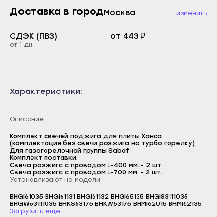
Каспийск
Доставка в город
Москва
изменить
Буйнакск
Кизилюрт
Дагестанские Огни
СДЭК (ПВЗ)
от 443 ₽
Кизляр
от 1 дн.
Дербент
Хасавюрт
Избербаш
Южно-Сухокумск
Каспийск
Магас
Характеристики:
Кизилюрт
Карабулак
Кизляр
Малгобек
Описание
Хасавюрт
Назрань
Комплект свечей поджига для плиты Ханса
Южно-Сухокумск
(комплектация без свечи розжига на турбо горелку)
Сунжа
Для газогорелочной группы Sabaf
Магас
Комплект поставки:
Нальчик
Свеча розжига с проводом L-400 мм. - 2 шт.
Карабулак
Свеча розжига с проводом L-700 мм. - 2 шт.
Баксан
Устанавливают на модели
Малгобек
Майский
BHGI61035 BHGI61131 BHGI61132 BHGI65135 BHGI83111035
Назрань
Логин
BHGW63111035 BHKS63175 BHKW63175 BHMI62015 BHMI62135
Нарткала
Загрузить еще
Сунжа