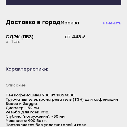
Махачкала
Каспийск
Буйнакск
Кизилюрт
Дагестанские Огни
Доставка в город
Кизляр
Москва
изменить
Дербент
Хасавюрт
СДЭК (ПВЗ)
от 443 ₽
Избербаш
Южно-Сухокумск
от 1 дн.
Каспийск
Магас
Кизилюрт
Карабулак
Кизляр
Малгобек
Характеристики:
Хасавюрт
Назрань
Южно-Сухокумск
Описание
Сунжа
Магас
Нальчик
Тэн кофемашины 900 Вт 11024000
Трубчатый электронагреватель (ТЭН) для кофемашин
Карабулак
Saeco и Gaggia.
Баксан
Диаметр: ~52 мм.
Малгобек
Резьба для гаек: M12.
Майский
Глубина "погружения": ~50 мм.
Назрань
Мощность: 900 Ватт.
Нарткала
Поставляется без уплотнителей и гаек.