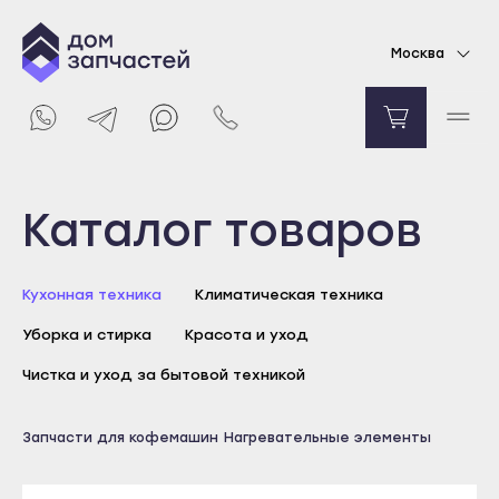
Тэн для кофемашины 900 Вт Saeco Gaggia
Москва
11024000
2300
₽
В корзину
Выберите город
Каталог товаров
Майкоп
Кухонная техника
Климатическая техника
Адыгейск
Уборка и стирка
Красота и уход
Уфа
Агидель
Чистка и уход за бытовой техникой
Баймак
Майкоп
Запчасти для кофемашин
Нагревательные элементы
Белебей
Адыгейск
Белорецк