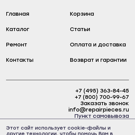
Козьмодемьянск
Краснослободск
Саранск
Главная
Корзина
Рузаевка
Ардатов
Темников
Каталог
Статьи
Инсар
Якутск
Ковылкино
Алдан
Ремонт
Оплата и доставка
Краснослободск
Верхоянск
Контакты
Возврат и гарантии
Рузаевка
Вилюйск
Темников
Ленск
Якутск
Мирный
Алдан
+7 (495) 363-84-45
Нерюнгри
+7 (800) 700-99-67
Верхоянск
Нюрба
Заказать звонок
Вилюйск
info@repairpieces.ru
Олёкминск
Пункт самовывоза
Ленск
Покровск
г. Москва, шоссе Энтузиастов, д.31, ст.38 Торгово-
Этот сайт использует cookie-файлы и
Мирный
офисный центр 31, 1 этаж, павильон Б5
Среднеколымск
другие технологии, чтобы помочь Вам в
часы работы: ежедневно с 10:00 до 19:00