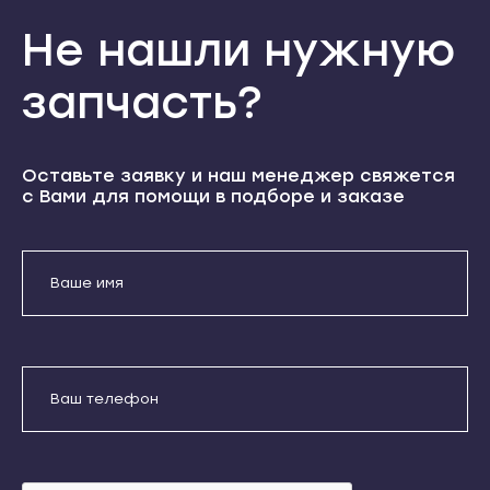
Теберда
Кондопога
Не нашли нужную
Усть-Джегута
Костомукша
Петрозаводск
запчасть?
Лахденпохья
Беломорск
Медвежьегорск
Кемь
Олонец
Оставьте заявку и наш менеджер свяжется
Кондопога
Питкяранта
с Вами для помощи в подборе и заказе
Костомукша
Пудож
Лахденпохья
Сегежа
Отправить
Медвежьегорск
Сортавала
Олонец
Даю согласие на обработку
Суоярви
персональных данных
Питкяранта
Сыктывкар
Пудож
Воркута
Сегежа
Вуктыл
Сортавала
Емва