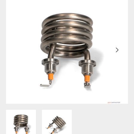
Уфа
Бирск
Агидель
Благовещенск
Баймак
Давлеканово
Белебей
Дюртюли
Белорецк
Ишимбай
Бирск
Кумертау
Благовещенск
Межгорье
Давлеканово
Мелеуз
Дюртюли
Нефтекамск
Ишимбай
Октябрьский
Кумертау
Салават
Межгорье
Сибай
Мелеуз
Стерлитамак
Нефтекамск
Туймазы