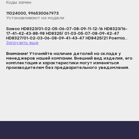
Сунжа
Коды замен
Прохладный
Нальчик
11024000, 996530067973
Логин
Терек
Устанавливают на модели
Баксан
E-mail
Тырныауз
Saeco HD8323/01-02-05-06-07-08-09-11-12-16 HD8323/16-
Майский
17-41-42-43-88-98 HD8325/ 01-03-05-07-08-09-42-47
Пароль
Чегем
HD8327/01-02-03-06-08-09-41-43-47 HD8425/21 Poemia
Нарткала
RI9373/11 Aroma RI9376/01 Aroma SIN015 Aroma SIN015X
Загрузить еще
Элиста
Отправить
AromaArmonia SIN015XN Aroma SIN017 Magic-cappuccino
Прохладный
Gran crema Rio vapore Via venezia Idea Gaggia RI8323/08
Внимание! Уточняйте наличие деталей на складе у
Городовиковск
Войти
Вернуться назад
Gran Gaggia RI8323/11 Gran Gaggia RI8325/08 Gran Gaggia
менеджеров нашей компании. Внешний вид изделия, его
Регистрация
RI8325/12 Gran Gaggia RI8327/01 Gran Gaggia Prestige
Терек
комплектация и характеристики могут изменяться
Лагань
RI8327/08 Gran Gaggia Prestige
Забыли пароль
производителем без предварительного уведомления.
Регистрация
Тырныауз
Черкесск
Чегем
Карачаевск
Элиста
Теберда
Городовиковск
Усть-Джегута
Лагань
Петрозаводск
Черкесск
Беломорск
Карачаевск
Кемь