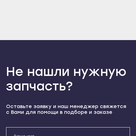
Кондопога
Теберда
Костомукша
Усть-Джегута
Лахденпохья
Петрозаводск
Медвежьегорск
Беломорск
Олонец
Кемь
Питкяранта
Кондопога
Пудож
Костомукша
Не нашли нужную
Сегежа
Лахденпохья
запчасть?
Сортавала
Медвежьегорск
Суоярви
Олонец
Сыктывкар
Питкяранта
Отправить
Оставьте заявку и наш менеджер свяжется
Воркута
с Вами для помощи в подборе и заказе
Пудож
Даю согласие на обработку
Вуктыл
Сегежа
персональных данных
Емва
Сортавала