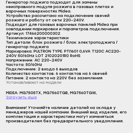
Генератор поджига подходит для замены
Прохладный
Сунжа
неисправного модуля розжига в газовых плитах и
варочных поверхностях Midea.
Терек
Нальчик
Устройство рассчитано на подключение свечей
розжига и работу от сети 220–240V.
Тырныауз
Баксан
Подходит для газовых варочных панелей Midea при
совпадении маркировки и параметров подключения.
Чегем
Майский
Артикул: 17466200000302
Технические характеристики
Логин
Тип детали: блок розжига / блок электроподжига /
Элиста
Нарткала
генератор поджига
E-mail
Маркировка: PULTRON TYPE. PTI1601 0,6VA T120C AC220-
Городовиковск
Прохладный
240V 50/60Hz LOT 21020201R0 RoHS
Напряжение: AC 220–240V
Пароль
Лагань
Терек
Частота: 50/60Hz
Подключение: 2 входа 6 выходов
Черкесск
Отправить
Тырныауз
Количество контактов: 6 контактов на 6 свечей
Питание: 2 контакта на 220V без заземления
Карачаевск
Войти
Чегем
Вернуться назад
Устанавливают на модели
Регистрация
Теберда
Элиста
Забыли пароль
MIDEA: MG7505TX, MG7560TGB, MG7560TGW,
Регистрация
Загрузить еще
Усть-Джегута
Городовиковск
Внимание! Уточняйте наличие деталей на складе у
Петрозаводск
Лагань
менеджеров нашей компании. Внешний вид изделия, его
комплектация и характеристики могут изменяться
Беломорск
Черкесск
производителем без предварительного уведомления.
Кемь
Карачаевск