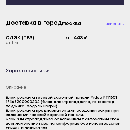
Каспийск
Махачкала
Кизилюрт
Буйнакск
Доставка в город
Кизляр
Москва
Дагестанские Огни
изменить
Хасавюрт
Дербент
СДЭК (ПВЗ)
от 443 ₽
Южно-Сухокумск
Избербаш
от 1 дн.
Магас
Каспийск
Карабулак
Кизилюрт
Малгобек
Кизляр
Характеристики:
Назрань
Хасавюрт
Описание
Сунжа
Южно-Сухокумск
Нальчик
Блок розжига газовой варочной панели Midea PTI1601
Магас
17466200000302 (блок электроподжига, генератор
поджига, модуль искры)
Баксан
Карабулак
Блок розжига предназначен для создания искры при
включении газовой варочной панели.
Майский
Малгобек
Блок электроподжига обеспечивает автоматическое
воспламенение газа на конфорках без использования
Нарткала
Назрань
спичек и зажигалок.