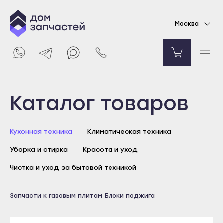
Трансформатор (блок) розжига для Midea
Москва
MG7560TGW 17466200000302
490
₽
В корзину
Выберите город
Каталог товаров
Майкоп
Кухонная техника
Климатическая техника
Адыгейск
Уборка и стирка
Красота и уход
Уфа
Агидель
Чистка и уход за бытовой техникой
Баймак
Запчасти к газовым плитам
Блоки поджига
Белебей
Майкоп
Белорецк
Адыгейск