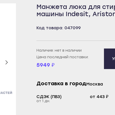
Манжета люка для сти
бей
Борисоглебск
Пенза
машины Indesit, Aristo
рецк
Бутурлиновка
Белинский
к
Калач
Городище
Код товара: 047099
овещенск
Лиски
Заречный
еканово
Нововоронеж
Каменка
тюли
Новохопёрск
Кузнецк
Наличие: нет в наличии
бай
Острогожск
Нижний Ломов
Цена последней поставки:
У
5949
₽
ртау
Павловск
Никольск
орье
Поворино
Сердобск
уз
Россошь
Спасск
Доставка в город
Москва
екамск
Семилуки
Сурск
СДЭК (ПВЗ)
от 443 ₽
брьский
Эртиль
Пермь
от 1 дн.
ват
Иваново
Александровск
й
Вичуга
Березники