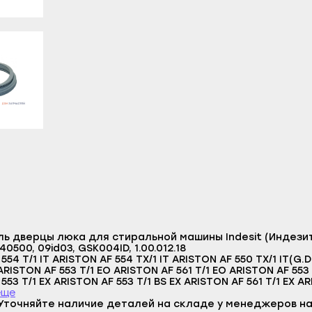
литамак
Гаврилов Посад
Верещагино
азы
Заволжск
Горнозаводск
ы
Кинешма
Гремячинск
л
Комсомольск
Губаха
-Удэ
Кохма
Добрянка
шкин
Наволоки
Кизел
ноозёрск
Плёс
Красновишерск
менск
Приволжск
Краснокамск
а
Пучеж
Кудымкар
Логин
робайкальск
Родники
Кунгур
E-mail
ь дверцы люка для стиральной машины Indesit (Индезит),
о-Алтайск
Тейково
Лысьва
0500, 09id03, GSK004ID, 1.00.012.18
Пароль
554 T/1 IT ARISTON AF 554 TX/1 IT ARISTON AF 550 TX/1 IT(G.D
чкала
Фурманов
Нытва
 ARISTON AF 553 T/1 EO ARISTON AF 561 T/1 EO ARISTON AF 553
Отправить
553 T/1 EX ARISTON AF 553 T/1 BS EX ARISTON AF 561 T/1 EX A
акск
Шуя
Оса
1 EX (240) ARISTON AF 552T/1 EX(50-60) ARISTON AF 550 T EO INDESIT WG 420 TI INDESIT WG 421 TX
еще
Войти
TXI OLD
Уточняйте наличие деталей на складе у менеджеров на
Вернуться назад
станские Огни
Южа
Оханск