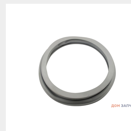
Благовещенск
Приозерск
Беле
Давлеканово
Светогорск
Бело
Дюртюли
Сертолово
Бирс
Ишимбай
Сланцы
Благ
Кумертау
Сосновый Бор
Давл
Межгорье
Сясьстрой
Дюр
Мелеуз
Тихвин
Ишим
Нефтекамск
Тосно
Куме
Октябрьский
Шлиссельбург
Межг
Салават
Липецк
Меле
Сибай
Грязи
Нефт
Стерлитамак
Данков
Октя
Туймазы
Елец
Сала
Учалы
Задонск
Сиба