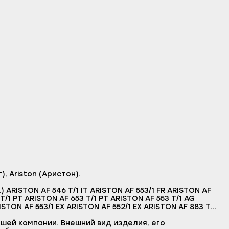
 Ariston (Аристон).
.) ARISTON AF 546 T/1 IT ARISTON AF 553/1 FR ARISTON AF
 T/1 PT ARISTON AF 653 T/1 PT ARISTON AF 553 T/1 AG
RISTON AF 553/1 EX ARISTON AF 552/1 EX ARISTON AF 883 T/1
I INDESIT WG
шей компании. Внешний вид изделия, его