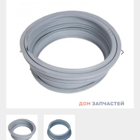
Бирск
Агидель
Благовещенск
Баймак
Давлеканово
Белебей
Дюртюли
Белорецк
Ишимбай
Бирск
Кумертау
Благовещенск
Межгорье
Давлеканово
Мелеуз
Дюртюли
Нефтекамск
Ишимбай
Октябрьский
Кумертау
Салават
Межгорье
Сибай
Мелеуз
Стерлитамак
Нефтекамск
Туймазы
Октябрьский