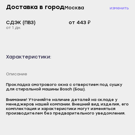
Каспийск
Доставка в город
Москва
Буйнакск
изменить
Кизилюрт
Дагестанские Огни
СДЭК (ПВЗ)
от 443 ₽
Кизляр
Дербент
от 1 дн.
Хасавюрт
Избербаш
Южно-Сухокумск
Каспийск
Магас
Кизилюрт
Характеристики:
Карабулак
Кизляр
Малгобек
Описание
Хасавюрт
Назрань
Южно-Сухокумск
Прокладка смотрового окна с отверстием под сушку
для стиральной машины Bosch (Бош).
Сунжа
Магас
Внимание! Уточняйте наличие деталей на складе у
Нальчик
Карабулак
менеджеров нашей компании. Внешний вид изделия, его
Логин
комплектация и характеристики могут изменяться
Баксан
производителем без предварительного уведомления.
Малгобек
E-mail
Майский
Назрань
Пароль
Нарткала
Сунжа