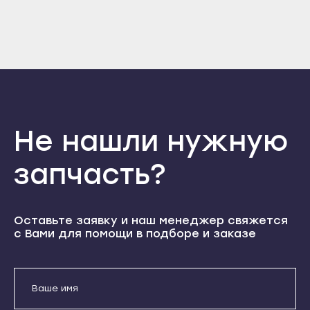
Отправить
Прохладный
Нальчик
Войти
Вернуться назад
Терек
Регистрация
Баксан
Забыли пароль
Тырныауз
Регистрация
Майский
Чегем
Нарткала
Элиста
Прохладный
Городовиковск
Терек
Не нашли нужную
Лагань
Тырныауз
запчасть?
Черкесск
Чегем
Карачаевск
Элиста
Теберда
Городовиковск
Оставьте заявку и наш менеджер свяжется
Усть-Джегута
с Вами для помощи в подборе и заказе
Лагань
Петрозаводск
Черкесск
Беломорск
Карачаевск
Кемь
Теберда