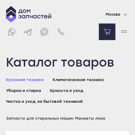
Манжета люка для стиральной машины Bosch
Москва
1997
₽
Уведомить о поступлении
Выберите город
Каталог товаров
Майкоп
Кухонная техника
Климатическая техника
Адыгейск
Уборка и стирка
Красота и уход
Уфа
Агидель
Чистка и уход за бытовой техникой
Баймак
Майкоп
Запчасти для стиральных машин
Манжеты люка
Белебей
Адыгейск
Белорецк
Уфа