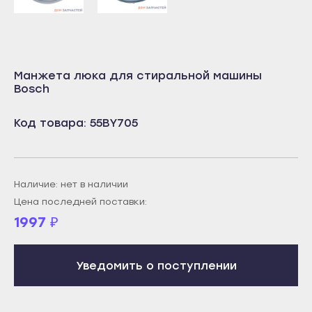
Учалы
Салават
Янаул
Сибай
Улан-Удэ
Стерлитамак
Манжета люка для стиральной машины
Бабушкин
Туймазы
Bosch
Гусиноозёрск
Учалы
Код товара: 55BY705
Закаменск
Янаул
Кяхта
Улан-Удэ
Северобайкальск
Бабушкин
Наличие: нет в наличии
Горно-Алтайск
Гусиноозёрск
Цена последней поставки:
Махачкала
Закаменск
1997
₽
Буйнакск
Кяхта
Дагестанские Огни
Северобайкальск
Уведомить о поступлении
Дербент
Горно-Алтайск
Избербаш
Махачкала