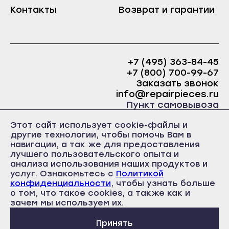
Краснослободск
Контакты
Возврат и гарантии
Саранск
Рузаевка
Ардатов
Темников
Инсар
Якутск
+7 (495) 363-84-45
Ковылкино
+7 (800) 700-99-67
Алдан
Краснослободск
Заказать звонок
Верхоянск
info@repairpieces.ru
Рузаевка
Пункт самовывоза
Вилюйск
Темников
г. Москва, шоссе Энтузиастов, д.31, ст.38 Торгово-
Ленск
Этот сайт использует cookie-файлы и
офисный центр 31, 1 этаж, павильон Б5
Якутск
другие технологии, чтобы помочь Вам в
часы работы: ежедневно с 10:00 до 19:00
Мирный
навигации, а так же для предоставления
Алдан
лучшего пользовательского опыта и
Нерюнгри
Верхоянск
анализа использования наших продуктов и
Нюрба
услуг. Ознакомьтесь с
Политикой
Вилюйск
конфиденциальности
, чтобы узнать больше
Олёкминск
о том, что такое cookies, а также как и
Политика конфиденциальности
Ленск
Пользовательское соглашение
зачем мы используем их.
Покровск
Публичная оферта
Мирный
Среднеколымск
Принять
Нерюнгри