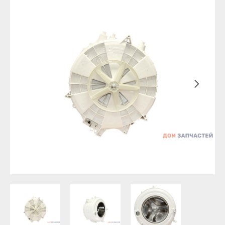
Бирск
Агидель
Благовещенск
Баймак
Давлеканово
Белебей
Дюртюли
Белорецк
Ишимбай
Бирск
Кумертау
Благовещенск
Межгорье
Давлеканово
Мелеуз
Дюртюли
Нефтекамск
Ишимбай
Октябрьский
Кумертау
Салават
Межгорье
Сибай
Мелеуз
Стерлитамак
Нефтекамск
Туймазы
Октябрьский