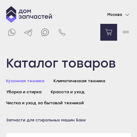
Бак в сборе для стиральной машины Ariston,
Москва
Indesit
29396
₽
Уведомить о поступлении
Выберите город
Каталог товаров
Майкоп
Кухонная техника
Климатическая техника
Адыгейск
Уборка и стирка
Красота и уход
Уфа
Агидель
Чистка и уход за бытовой техникой
Баймак
Майкоп
Запчасти для стиральных машин
Баки
Белебей
Адыгейск
Белорецк
Уфа