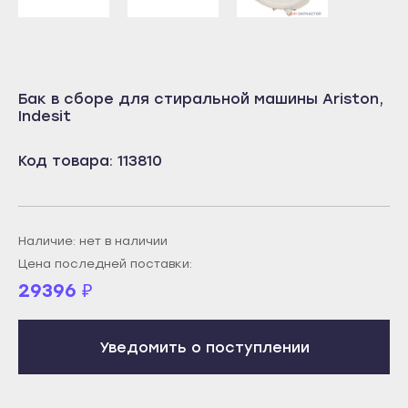
Учалы
Салават
Янаул
Сибай
Улан-Удэ
Стерлитамак
Бак в сборе для стиральной машины Ariston,
Бабушкин
Indesit
Туймазы
Гусиноозёрск
Учалы
Код товара: 113810
Закаменск
Янаул
Кяхта
Улан-Удэ
Северобайкальск
Бабушкин
Наличие: нет в наличии
Горно-Алтайск
Гусиноозёрск
Цена последней поставки:
Махачкала
29396
₽
Закаменск
Буйнакск
Кяхта
Дагестанские Огни
Уведомить о поступлении
Северобайкальск
Дербент
Горно-Алтайск
Избербаш
Махачкала