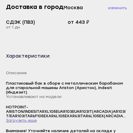
Каспийск
Доставка в город
Москва
изменить
Буйнакск
Кизилюрт
Дагестанские Огни
СДЭК (ПВЗ)
от 443 ₽
Кизляр
от 1 дн.
Дербент
Хасавюрт
Избербаш
Южно-Сухокумск
Каспийск
Магас
Характеристики:
Кизилюрт
Карабулак
Кизляр
Малгобек
Описание
Хасавюрт
Назрань
Пластиковый бак в сборе с металлическим барабаном
Южно-Сухокумск
для стиральной машины Ariston (Аристон), Indesit
Сунжа
(Индезит).
Магас
Устанавливают на модели
Нальчик
Карабулак
HOTPOINT-
Баксан
ARISTON/INDESITARXL105EUAR103EUAR103IT(ARCADIA)AR103I
Малгобек
T/EAR103ITAR6F105EXAR6L105EXAR63ITAR6L105EX(ARCADIA)
Майский
Логин
AR6F105CNAR6F105EX(ARCADIA)AR6L105EX60HZ(ARCADIA)A
Загрузить еще
Назрань
R83ITAR6L109EXARF105AUS(ARCADIA)ARL105TKAR6L85EXAR6
Нарткала
E-mail
L95EXARF105AUSARL105EUARL1051TK2EVAR6L95EX(ARCADIA)
Внимание! Уточняйте наличие деталей на складе у
Сунжа