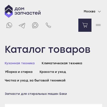
Бак в сборе для стиральной машины Indesit,
Москва
Hotpoint-Ariston
32208
₽
Уведомить о поступлении
Выберите город
Каталог товаров
Майкоп
Кухонная техника
Климатическая техника
Адыгейск
Уборка и стирка
Красота и уход
Уфа
Агидель
Чистка и уход за бытовой техникой
Баймак
Майкоп
Запчасти для стиральных машин
Баки
Белебей
Адыгейск
Белорецк