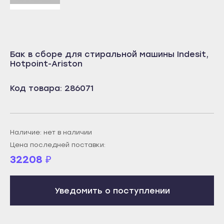
Октябрьский
Учалы
Салават
Янаул
Сибай
Улан-Удэ
Стерлитамак
Бак в сборе для стиральной машины Indesit,
Бабушкин
Hotpoint-Ariston
Туймазы
Гусиноозёрск
Учалы
Код товара: 286071
Закаменск
Янаул
Кяхта
Улан-Удэ
Северобайкальск
Бабушкин
Наличие: нет в наличии
Горно-Алтайск
Гусиноозёрск
Цена последней поставки:
Махачкала
32208
₽
Закаменск
Буйнакск
Кяхта
Дагестанские Огни
Уведомить о поступлении
Северобайкальск
Дербент
Горно-Алтайск
Избербаш