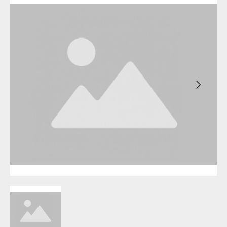
Уфа
Бирск
Агидель
Благовещенск
Баймак
Давлеканово
Белебей
Дюртюли
Белорецк
Ишимбай
Бирск
Кумертау
Благовещенск
Межгорье
Давлеканово
Мелеуз
Дюртюли
Нефтекамск
Ишимбай
Октябрьский
Кумертау
Салават
Межгорье
Сибай
Мелеуз
Стерлитамак
Нефтекамск
Туймазы