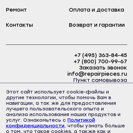
Козьмодемьянск
Краснослободск
Ремонт
Оплата и доставка
Саранск
Рузаевка
Ардатов
Темников
Контакты
Возврат и гарантии
Инсар
Якутск
Ковылкино
Алдан
Краснослободск
Верхоянск
+7 (495) 363-84-45
Рузаевка
+7 (800) 700-99-67
Вилюйск
Заказать звонок
Темников
Ленск
info@repairpieces.ru
Якутск
Пункт самовывоза
Мирный
Алдан
г. Москва, шоссе Энтузиастов, д.31, ст.38 Торгово-
Нерюнгри
Этот сайт использует cookie-файлы и
офисный центр 31, 1 этаж, павильон Б5
Верхоянск
другие технологии, чтобы помочь Вам в
часы работы: ежедневно с 10:00 до 19:00
Нюрба
навигации, а так же для предоставления
Вилюйск
лучшего пользовательского опыта и
Олёкминск
анализа использования наших продуктов и
Ленск
Покровск
услуг. Ознакомьтесь с
Политикой
Мирный
конфиденциальности
, чтобы узнать больше
Среднеколымск
о том, что такое cookies, а также как и
Политика конфиденциальности