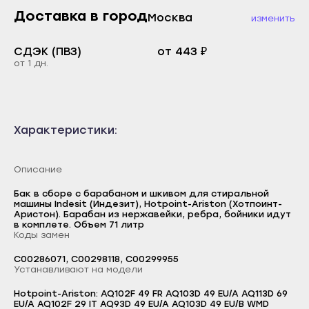
Махачкала
Каспийск
Доставка в город
Москва
изменить
Буйнакск
Кизилюрт
Дагестанские Огни
СДЭК (ПВЗ)
от 443 ₽
Кизляр
от 1 дн.
Дербент
Хасавюрт
Избербаш
Южно-Сухокумск
Каспийск
Магас
Характеристики:
Кизилюрт
Карабулак
Кизляр
Малгобек
Описание
Хасавюрт
Назрань
Бак в сборе с барабаном и шкивом для стиральной
Южно-Сухокумск
машины Indesit (Индезит), Hotpoint-Ariston (Хотпоинт-
Сунжа
Аристон). Барабан из нержавейки, ребра, бойники идут
Магас
в комплете. Объем 71 литр
Нальчик
Коды замен
Карабулак
Баксан
C00286071, C00298118, C00299955
Малгобек
Устанавливают на модели
Майский
Назрань
Hotpoint-Ariston: AQ102F 49 FR AQ103D 49 EU/A AQ113D 69
Нарткала
Логин
EU/A AQ102F 29 IT AQ93D 49 EU/A AQ103D 49 EU/B WMD