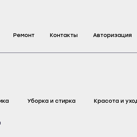
ашины 18 мкф
Ремонт
Контакты
Авторизация
оп
Харовск
Дмитровск
ика
Уборка и стирка
Красота и ухо
ейск
Череповец
Ливны
Воронеж
Малоархангельск
ы
ель
Бобров
Мценск
ак
Богучар
Новосиль