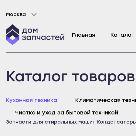
Москва
Выберите город
Пусковой конденсатор для стиральной м
Главная
Каталог
301
₽
Майкоп
Любань
Каталог товаров
Адыгейск
Мурино
Уфа
Никольское
Агидель
Новая Ладога
Майк
Кухонная техника
Климатическая техн
Баймак
Отрадное
Адыг
Чистка и уход за бытовой техникой
Белебей
Пикалёво
Уфа
Запчасти для стиральных машин
Конденсатор
Белорецк
Подпорожье
Агид
Бирск
Приморск
Байм