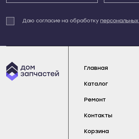
Терек
Истра
Майс
Тырныауз
Кашира
Нарт
Даю согласие на обработку
персональных
Чегем
Клин
Прох
Элиста
Коломна
Тере
Городовиковск
Королёв
Тырн
Лагань
Котельники
Чеге
Черкесск
Красноармейск
Главная
Элис
Карачаевск
Краснозаводск
Горо
Каталог
Теберда
Краснознаменск
Лага
Усть-Джегута
Кубинка
Черк
Ремонт
Петрозаводск
Куровское
Кара
Контакты
Беломорск
Ликино-Дулёво
Тебе
Кемь
Лобня
Усть
Корзина
Кондопога
Лосино-Петровский
Петр