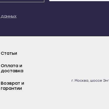
кий
Свирск
Новосокольники
кала
Слюдянка
Опочка
 данных
ладный
Тайшет
Остров
к
Тулун
Печеры
ыауз
Усолье-Сибирское
Порхов
м
Усть-Илимск
Пустошка
Статьи
та
Усть-Кут
Пыталово
довиковск
Черемхово
Себеж
Оплата и
нь
Шелехов
Ростов-на-Дону
доставка
есск
Калининград
Азов
г. Москва, шоссе Эн
Возврат и
чаевск
Багратионовск
Аксай
гарантии
рда
Балтийск
Батайск
-Джегута
Гвардейск
Белая Калитва
озаводск
Гурьевск
Волгодонск