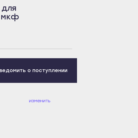
 для
8 мкф
ведомить о поступлении
изменить