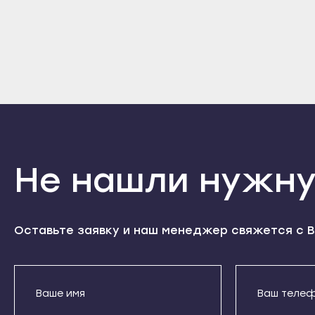
Кизилюрт
Высоковск
Дерб
Кизляр
Голицыно
Избе
Хасавюрт
Дедовск
Касп
Южно-Сухокумск
Дзержинский
Кизи
Магас
Дмитров
Кизл
Карабулак
Долгопрудный
Хаса
Малгобек
Домодедово
Южно
Не нашли нужну
Назрань
Дрезна
Мага
Сунжа
Дубна
Кара
Нальчик
Егорьевск
Малг
Оставьте заявку и наш менеджер свяжется с В
Баксан
Жуковский
Назр
Майский
Зарайск
Сунж
Нарткала
Звенигород
Наль
Прохладный
Ивантеевка
Бакс