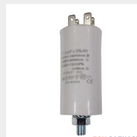
Благовещенск
Приозерск
Беле
Давлеканово
Светогорск
Бело
Дюртюли
Сертолово
Бирс
Ишимбай
Сланцы
Благ
Кумертау
Сосновый Бор
Давл
Межгорье
Сясьстрой
Дюр
Мелеуз
Тихвин
Ишим
Нефтекамск
Тосно
Куме
Октябрьский
Шлиссельбург
Межг
Салават
Липецк
Меле
Сибай
Грязи
Нефт
Стерлитамак
Данков
Октя
Туймазы
Елец
Сала
Учалы
Задонск
Сиба