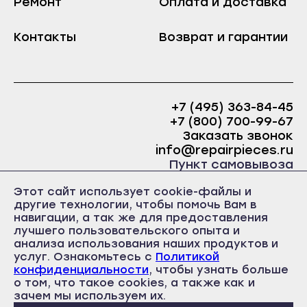
Ремонт
Оплата и доставка
Краснослободск
Саранск
Рузаевка
Контакты
Возврат и гарантии
Ардатов
Темников
Инсар
Якутск
Ковылкино
Алдан
+7 (495) 363-84-45
Краснослободск
+7 (800) 700-99-67
Верхоянск
Рузаевка
Заказать звонок
Вилюйск
info@repairpieces.ru
Темников
Пункт самовывоза
Ленск
Якутск
г. Москва, шоссе Энтузиастов, д.31, ст.38 Торгово-
Мирный
Этот сайт использует cookie-файлы и
офисный центр 31, 1 этаж, павильон Б5
Алдан
другие технологии, чтобы помочь Вам в
часы работы: ежедневно с 10:00 до 19:00
Нерюнгри
навигации, а так же для предоставления
Верхоянск
лучшего пользовательского опыта и
Нюрба
Вилюйск
анализа использования наших продуктов и
Олёкминск
услуг. Ознакомьтесь с
Политикой
Ленск
конфиденциальности
, чтобы узнать больше
Покровск
о том, что такое cookies, а также как и
Политика конфиденциальности
Мирный
Пользовательское соглашение
зачем мы используем их.
Среднеколымск
Публичная оферта
Нерюнгри