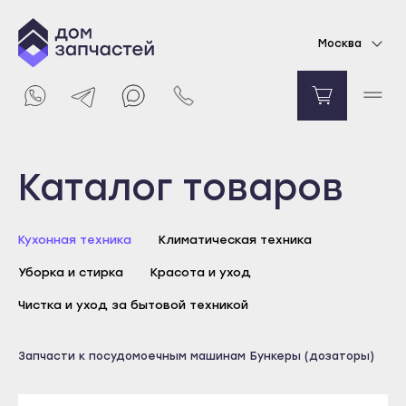
Электронный дозатор для посудомоечной
Москва
машины Indesit, Ariston
13085
₽
Уведомить о поступлении
Выберите город
Каталог товаров
Майкоп
Кухонная техника
Климатическая техника
Адыгейск
Уборка и стирка
Красота и уход
Уфа
Агидель
Чистка и уход за бытовой техникой
Баймак
Майкоп
Запчасти к посудомоечным машинам
Бункеры (дозаторы)
Белебей
Адыгейск
Белорецк
Уфа