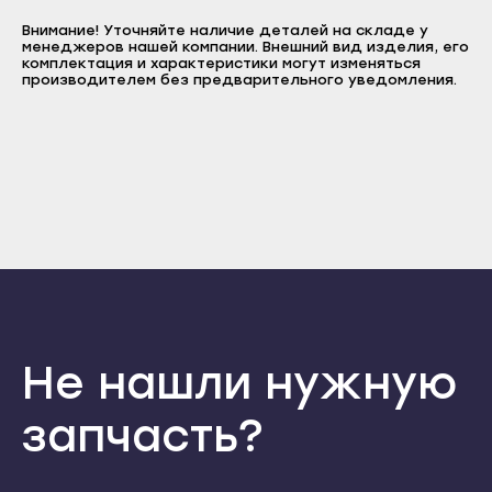
E-mail
Прохладный
Внимание! Уточняйте наличие деталей на складе у
Нальчик
Пароль
менеджеров нашей компании. Внешний вид изделия, его
Терек
комплектация и характеристики могут изменяться
Баксан
Отправить
производителем без предварительного уведомления.
Тырныауз
Майский
Войти
Вернуться назад
Чегем
Регистрация
Нарткала
Забыли пароль
Элиста
Регистрация
Прохладный
Городовиковск
Терек
Лагань
Тырныауз
Черкесск
Чегем
Карачаевск
Элиста
Теберда
Городовиковск
Не нашли нужную
Усть-Джегута
Лагань
Петрозаводск
запчасть?
Черкесск
Беломорск
Карачаевск
Кемь
Теберда