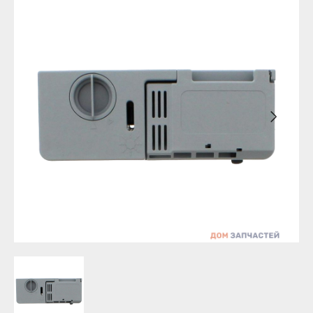
Бирск
Агидель
Благовещенск
Баймак
Давлеканово
Белебей
Дюртюли
Белорецк
Ишимбай
Бирск
Кумертау
Благовещенск
Межгорье
Давлеканово
Мелеуз
Дюртюли
Нефтекамск
Ишимбай
Октябрьский
Кумертау
Салават
Межгорье
Сибай
Мелеуз
Стерлитамак
Нефтекамск
Туймазы
Октябрьский