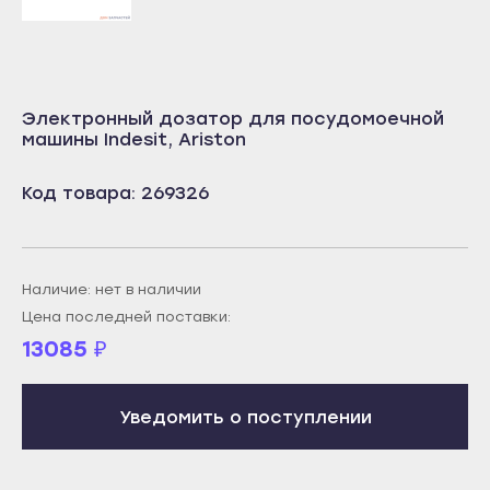
Учалы
Салават
Янаул
Сибай
Улан-Удэ
Стерлитамак
Электронный дозатор для посудомоечной
Бабушкин
машины Indesit, Ariston
Туймазы
Гусиноозёрск
Учалы
Код товара: 269326
Закаменск
Янаул
Кяхта
Улан-Удэ
Северобайкальск
Бабушкин
Наличие: нет в наличии
Горно-Алтайск
Гусиноозёрск
Цена последней поставки:
Махачкала
13085
₽
Закаменск
Буйнакск
Кяхта
Дагестанские Огни
Уведомить о поступлении
Северобайкальск
Дербент
Горно-Алтайск
Избербаш
Махачкала