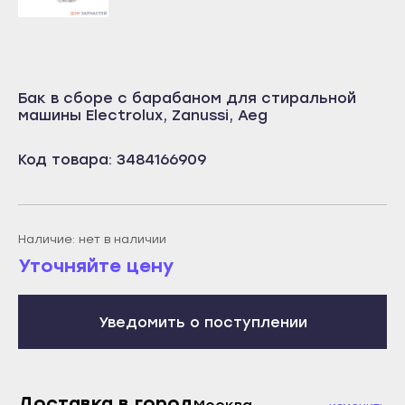
Учалы
Салават
Янаул
Сибай
Улан-Удэ
Стерлитамак
Бак в сборе с барабаном для стиральной
Бабушкин
Туймазы
машины Electrolux, Zanussi, Aeg
Гусиноозёрск
Учалы
Код товара: 3484166909
Закаменск
Янаул
Кяхта
Улан-Удэ
Северобайкальск
Бабушкин
Наличие: нет в наличии
Горно-Алтайск
Гусиноозёрск
Уточняйте цену
Махачкала
Закаменск
Буйнакск
Кяхта
Уведомить о поступлении
Дагестанские Огни
Северобайкальск
Дербент
Горно-Алтайск
Избербаш
Доставка в город
Махачкала