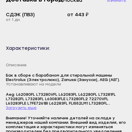
Москва
изменить
Каспийск
Буйнакск
Кизилюрт
СДЭК (ПВЗ)
от 443 ₽
Дагестанские Огни
от 1 дн.
Кизляр
Дербент
Хасавюрт
Избербаш
Южно-Сухокумск
Каспийск
Характеристики:
Магас
Кизилюрт
Карабулак
Кизляр
Описание
Малгобек
Хасавюрт
Бак в сборе с барабаном для стиральной машины
Electrolux (Электролюкс), Zanussi (Занусси), AEG (АЕГ).
Назрань
Южно-Сухокумск
Устанавливают на модели
Сунжа
Магас
Aeg: L62080FL L73280VFL L62083FL L62280FL L73281FL
Нальчик
L73282FL L73283FL L63083FLE L73280FL2 72270VFL
Карабулак
L63283FLE L7FE7261BI L62283FL FLI552LM1 L73280FL
L72270VFLCS LFX7G7224FB Electrolux: E772F402BI
Загрузить еще
Баксан
Малгобек
EWF1284EDW EW7F4722NF EW7F4722NFB EWF1286EDS
Логин
EWF1287EMW EWF1084EDW EW7F472BI Zanussi: Z712W43BI
Майский
Внимание! Уточняйте наличие деталей на складе у
ZWI712UDWAB ZWI712UDWA ZWI712UDWAR
Назрань
E-mail
менеджеров нашей компании. Внешний вид изделия, его
комплектация и характеристики могут изменяться
Нарткала
Сунжа
производителем без предварительного уведомления.
Пароль