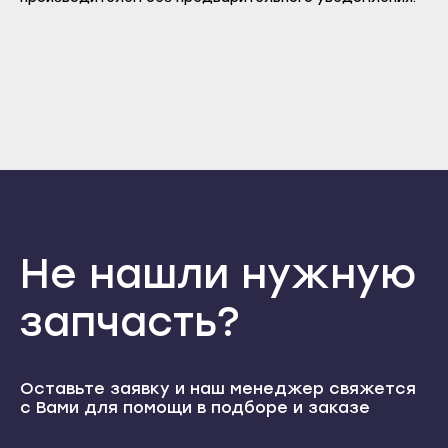
Прохладный
Нальчик
Отправить
Терек
Баксан
Войти
Вернуться назад
Тырныауз
Регистрация
Майский
Забыли пароль
Чегем
Регистрация
Нарткала
Элиста
Прохладный
Городовиковск
Терек
Лагань
Тырныауз
Черкесск
Чегем
Не нашли нужную
Карачаевск
Элиста
Теберда
запчасть?
Городовиковск
Усть-Джегута
Лагань
Петрозаводск
Черкесск
Оставьте заявку и наш менеджер свяжется
Беломорск
с Вами для помощи в подборе и заказе
Карачаевск
Кемь
Теберда