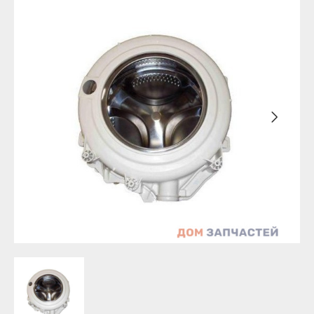
Бирск
Агидель
Благовещенск
Баймак
Давлеканово
Белебей
Дюртюли
Белорецк
Ишимбай
Бирск
Кумертау
Благовещенск
Межгорье
Давлеканово
Мелеуз
Дюртюли
Нефтекамск
Ишимбай
Октябрьский
Кумертау
Салават
Межгорье
Сибай
Мелеуз
Стерлитамак
Нефтекамск
Туймазы
Октябрьский