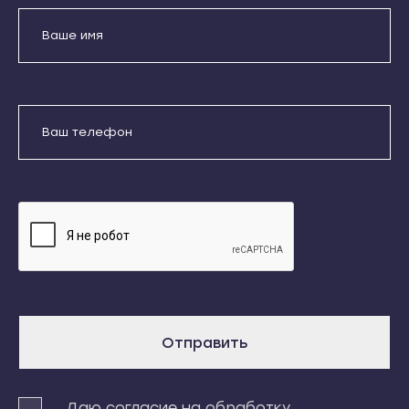
Кондопога
Усть-Джегута
Костомукша
Петрозаводск
Лахденпохья
Беломорск
Медвежьегорск
Кемь
Отправить
Олонец
Кондопога
Питкяранта
Даю согласие на обработку
Костомукша
Пудож
персональных данных
Лахденпохья
Сегежа
Медвежьегорск
Сортавала
Олонец
Суоярви
Питкяранта
Сыктывкар
Пудож
Воркута
Отправить
Сегежа
Вуктыл
Сортавала
Емва
Суоярви
Даю согласие на обработку