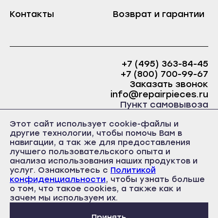
Краснослободск
Контакты
Возврат и гарантии
Саранск
Рузаевка
Ардатов
Темников
Инсар
Якутск
Ковылкино
+7 (495) 363-84-45
Алдан
+7 (800) 700-99-67
Краснослободск
Заказать звонок
Верхоянск
Рузаевка
info@repairpieces.ru
Вилюйск
Пункт самовывоза
Темников
Ленск
г. Москва, шоссе Энтузиастов, д.31, ст.38 Торгово-
Этот сайт использует cookie-файлы и
Якутск
офисный центр 31, 1 этаж, павильон Б5
Мирный
другие технологии, чтобы помочь Вам в
часы работы: ежедневно с 10:00 до 19:00
Алдан
навигации, а так же для предоставления
Нерюнгри
лучшего пользовательского опыта и
Верхоянск
анализа использования наших продуктов и
Нюрба
услуг. Ознакомьтесь с
Политикой
Вилюйск
конфиденциальности
Олёкминск
, чтобы узнать больше
Ленск
о том, что такое cookies, а также как и
Политика конфиденциальности
Покровск
Пользовательское соглашение
зачем мы используем их.
Мирный
Публичная оферта
Среднеколымск
Принять
Нерюнгри