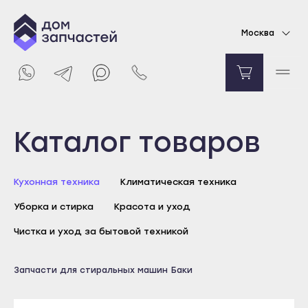
Бак в сборе с барабаном для стиральной
Москва
машины Electrolux, Zanussi, Aeg
Уточняйте цену
Уведомить о поступлении
Выберите город
Каталог товаров
Майкоп
Кухонная техника
Климатическая техника
Адыгейск
Уборка и стирка
Красота и уход
Уфа
Агидель
Чистка и уход за бытовой техникой
Баймак
Майкоп
Запчасти для стиральных машин
Баки
Белебей
Адыгейск
Белорецк
Уфа