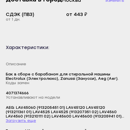
Москва
изменить
Каспийск
Буйнакск
Кизилюрт
СДЭК (ПВЗ)
от 443 ₽
Дагестанские Огни
от 1 дн.
Кизляр
Дербент
Хасавюрт
Избербаш
Южно-Сухокумск
Каспийск
Характеристики:
Магас
Кизилюрт
Карабулак
Описание
Кизляр
Малгобек
Хасавюрт
Бак в сборе с барабаном для стиральной машины
Electrolux (Электролюкс), Zanussi (Занусси), Aeg (Аег).
Назрань
Коды замен
Южно-Сухокумск
Сунжа
Магас
4071374666
Нальчик
Устанавливают на модели
Карабулак
Баксан
AEG: LAV45060 (913205451 01) LAV45120 LAV45120
Малгобек
(913211361 01) LAV4525 LAV4525 (913207351 02) LAV4560
Майский
LAV4560 (913210111 02) LAV45600 LAV45600 (913205941 01)
Логин
Назрань
LAV45600 (913208831 00) LAV45960 LAV45960 (913205441
Загрузить еще
02) LAV46170 LAV46170 (913206091 01) LAV46170 (913208101
Нарткала
E-mail
00) LAV46985 LAV46985 (913206011 01) LAV46985
Сунжа