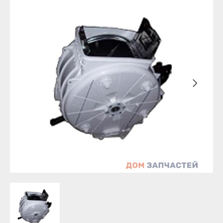
Бирск
Агидель
Благовещенск
Баймак
Давлеканово
Белебей
Дюртюли
Белорецк
Ишимбай
Бирск
Кумертау
Благовещенск
Межгорье
Давлеканово
Мелеуз
Дюртюли
Нефтекамск
Ишимбай
Октябрьский
Кумертау
Салават
Межгорье
Сибай
Мелеуз
Стерлитамак
Нефтекамск
Туймазы
Октябрьский