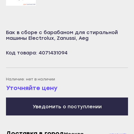
Учалы
Салават
Янаул
Сибай
Улан-Удэ
Стерлитамак
Бак в сборе с барабаном для стиральной
Бабушкин
машины Electrolux, Zanussi, Aeg
Туймазы
Гусиноозёрск
Учалы
Код товара: 4071431094
Закаменск
Янаул
Кяхта
Улан-Удэ
Северобайкальск
Бабушкин
Наличие: нет в наличии
Горно-Алтайск
Гусиноозёрск
Уточняйте цену
Махачкала
Закаменск
Буйнакск
Кяхта
Уведомить о поступлении
Дагестанские Огни
Северобайкальск
Дербент
Горно-Алтайск
Избербаш
Доставка в город
Махачкала