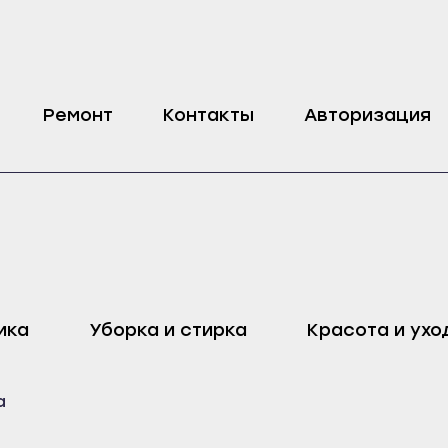
andy
Ремонт
Контакты
Авторизация
оп
Харовск
Дмитровск
ика
Уборка и стирка
Красота и ухо
ейск
Череповец
Ливны
Воронеж
Малоархангельск
а
ель
Бобров
Мценск
ак
Богучар
Новосиль