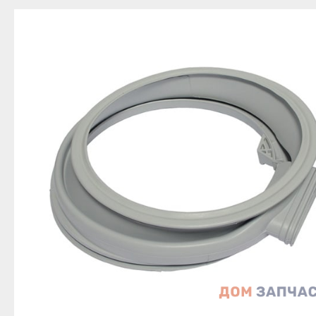
Благовещенск
Приозерск
Беле
Давлеканово
Светогорск
Бело
Дюртюли
Сертолово
Бирс
Ишимбай
Сланцы
Благ
Кумертау
Сосновый Бор
Давл
Межгорье
Сясьстрой
Дюр
Мелеуз
Тихвин
Ишим
Нефтекамск
Тосно
Куме
Октябрьский
Шлиссельбург
Межг
Салават
Липецк
Меле
Сибай
Грязи
Нефт
Стерлитамак
Данков
Октя
Туймазы
Елец
Сала
Учалы
Задонск
Сиба