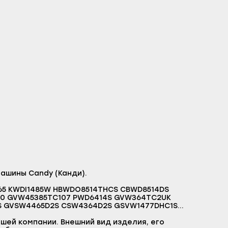
ашины Candy (Канди).
80 GVW45385TC107 PWD6414S GVW364TC2UK
S GVSW4465D2S CSW4364D2S GSVW1477DHC1S
47 GVW364TC84 GVW45385TC07 GVW264DC07
414S AWF6412S EVO4W2643D307 GC4W264DS
шей компании. Внешний вид изделия, его