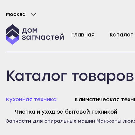
Москва
Выберите город
Манжета люка для стиральной машины C
Главная
Каталог
Уточняйте цену
Майкоп
Любань
Каталог товаров
Адыгейск
Мурино
Уфа
Никольское
Агидель
Новая Ладога
Майк
Кухонная техника
Климатическая техн
Баймак
Отрадное
Адыг
Чистка и уход за бытовой техникой
Белебей
Пикалёво
Уфа
Запчасти для стиральных машин
Манжеты люк
Белорецк
Подпорожье
Агид
Бирск
Приморск
Байм