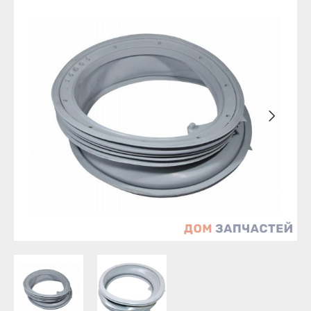
Бирск
Агидель
Благовещенск
Баймак
Давлеканово
Белебей
Дюртюли
Белорецк
Ишимбай
Бирск
Кумертау
Благовещенск
Межгорье
Давлеканово
Мелеуз
Дюртюли
Нефтекамск
Ишимбай
Октябрьский
Кумертау
Салават
Межгорье
Сибай
Мелеуз
Стерлитамак
Нефтекамск
Туймазы
Октябрьский