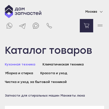
Манжета люка для стиральной машины
Москва
Electrolux, Zanussi
6891
₽
Уведомить о поступлении
Выберите город
Каталог товаров
Майкоп
Кухонная техника
Климатическая техника
Адыгейск
Уборка и стирка
Красота и уход
Уфа
Агидель
Чистка и уход за бытовой техникой
Баймак
Майкоп
Запчасти для стиральных машин
Манжеты люка
Белебей
Адыгейск
Белорецк
Уфа