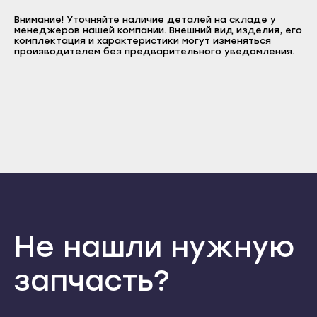
E-mail
Прохладный
Внимание! Уточняйте наличие деталей на складе у
Нальчик
Пароль
менеджеров нашей компании. Внешний вид изделия, его
Терек
комплектация и характеристики могут изменяться
Баксан
Отправить
производителем без предварительного уведомления.
Тырныауз
Майский
Войти
Вернуться назад
Чегем
Регистрация
Нарткала
Забыли пароль
Элиста
Регистрация
Прохладный
Городовиковск
Терек
Лагань
Тырныауз
Черкесск
Чегем
Карачаевск
Элиста
Теберда
Городовиковск
Не нашли нужную
Усть-Джегута
Лагань
Петрозаводск
запчасть?
Черкесск
Беломорск
Карачаевск
Кемь
Теберда