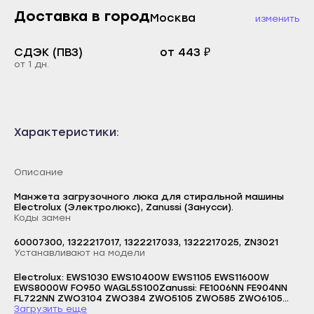
Каспийск
Доставка в город
Москва
изменить
Буйнакск
Кизилюрт
Дагестанские Огни
СДЭК (ПВЗ)
от 443 ₽
Кизляр
от 1 дн.
Дербент
Хасавюрт
Избербаш
Южно-Сухокумск
Каспийск
Магас
Характеристики:
Кизилюрт
Карабулак
Кизляр
Малгобек
Описание
Хасавюрт
Назрань
Манжета загрузочного люка для стиральной машины
Южно-Сухокумск
Electrolux (Электролюкс), Zanussi (Занусси).
Сунжа
Коды замен
Магас
Нальчик
60007300, 1322217017, 1322217033, 1322217025, ZN3021
Карабулак
Устанавливают на модели
Баксан
Малгобек
Electrolux: EWS1030 EWS10400W EWS1105 EWS11600W
Майский
EWS8000W FO950 WAGL5S100Zanussi: FE1006NN FE904NN
Назрань
Логин
FL722NN ZWO3104 ZWO384 ZWO5105 ZWO585 ZWO6105
Нарткала
ZWO685 ZWO7105
Загрузить еще
Сунжа