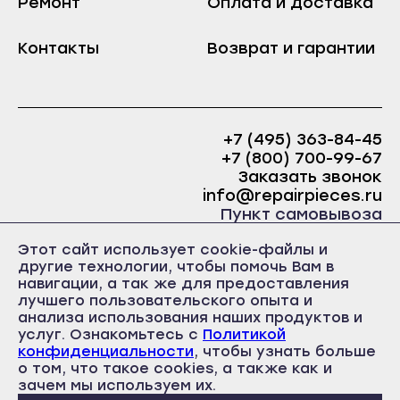
Ремонт
Оплата и доставка
Краснослободск
Саранск
Рузаевка
Контакты
Возврат и гарантии
Ардатов
Темников
Инсар
Якутск
Ковылкино
Алдан
+7 (495) 363-84-45
Краснослободск
+7 (800) 700-99-67
Верхоянск
Рузаевка
Заказать звонок
Вилюйск
info@repairpieces.ru
Темников
Пункт самовывоза
Ленск
Якутск
г. Москва, шоссе Энтузиастов, д.31, ст.38 Торгово-
Мирный
Этот сайт использует cookie-файлы и
офисный центр 31, 1 этаж, павильон Б5
Алдан
другие технологии, чтобы помочь Вам в
часы работы: ежедневно с 10:00 до 19:00
Нерюнгри
навигации, а так же для предоставления
Верхоянск
лучшего пользовательского опыта и
Нюрба
Вилюйск
анализа использования наших продуктов и
Олёкминск
услуг. Ознакомьтесь с
Политикой
Ленск
конфиденциальности
, чтобы узнать больше
Покровск
о том, что такое cookies, а также как и
Политика конфиденциальности
Мирный
Пользовательское соглашение
зачем мы используем их.
Среднеколымск
Публичная оферта
Нерюнгри