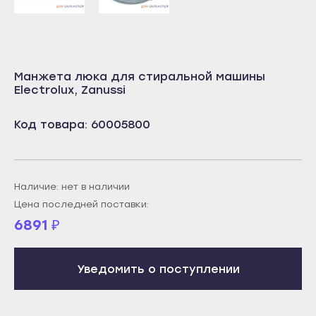
Учалы
Салават
Янаул
Сибай
Улан-Удэ
Стерлитамак
Манжета люка для стиральной машины
Бабушкин
Electrolux, Zanussi
Туймазы
Гусиноозёрск
Учалы
Код товара: 60005800
Закаменск
Янаул
Кяхта
Улан-Удэ
Северобайкальск
Бабушкин
Наличие: нет в наличии
Горно-Алтайск
Гусиноозёрск
Цена последней поставки:
Махачкала
6891
₽
Закаменск
Буйнакск
Кяхта
Дагестанские Огни
Уведомить о поступлении
Северобайкальск
Дербент
Горно-Алтайск
Избербаш
Махачкала