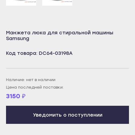
Учалы
Салават
Янаул
Сибай
Улан-Удэ
Стерлитамак
Манжета люка для стиральной машины
Бабушкин
Samsung
Туймазы
Гусиноозёрск
Учалы
Код товара: DC64-03198A
Закаменск
Янаул
Кяхта
Улан-Удэ
Северобайкальск
Бабушкин
Наличие: нет в наличии
Горно-Алтайск
Гусиноозёрск
Цена последней поставки:
Махачкала
3150
₽
Закаменск
Буйнакск
Кяхта
Дагестанские Огни
Уведомить о поступлении
Северобайкальск
Дербент
Горно-Алтайск
Избербаш
Махачкала