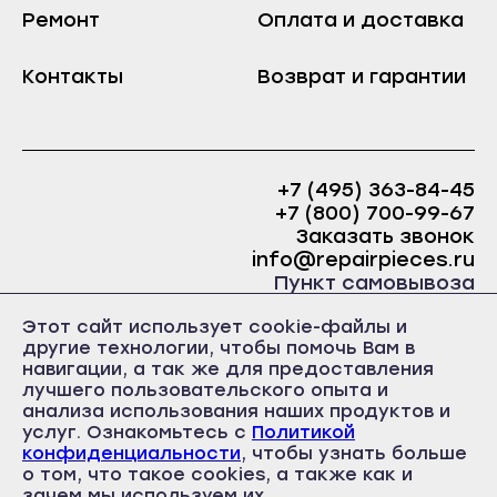
Ремонт
Краснослободск
Оплата и доставка
Саранск
Рузаевка
Ардатов
Контакты
Возврат и гарантии
Темников
Инсар
Якутск
Ковылкино
Алдан
Краснослободск
+7 (495) 363-84-45
Верхоянск
+7 (800) 700-99-67
Рузаевка
Вилюйск
Заказать звонок
Темников
info@repairpieces.ru
Ленск
Пункт самовывоза
Якутск
Мирный
г. Москва, шоссе Энтузиастов, д.31, ст.38 Торгово-
Алдан
Этот сайт использует cookie-файлы и
офисный центр 31, 1 этаж, павильон Б5
Нерюнгри
другие технологии, чтобы помочь Вам в
часы работы: ежедневно с 10:00 до 19:00
Верхоянск
навигации, а так же для предоставления
Нюрба
лучшего пользовательского опыта и
Вилюйск
Олёкминск
анализа использования наших продуктов и
Ленск
услуг. Ознакомьтесь с
Политикой
Покровск
конфиденциальности
, чтобы узнать больше
Мирный
о том, что такое cookies, а также как и
Политика конфиденциальности
Среднеколымск
Пользовательское соглашение
зачем мы используем их.
Нерюнгри