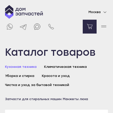
Манжета люка для стиральной машины
Москва
Samsung
3150
₽
Уведомить о поступлении
Выберите город
Каталог товаров
Майкоп
Кухонная техника
Климатическая техника
Адыгейск
Уборка и стирка
Красота и уход
Уфа
Агидель
Чистка и уход за бытовой техникой
Баймак
Майкоп
Запчасти для стиральных машин
Манжеты люка
Белебей
Адыгейск
Белорецк
Уфа