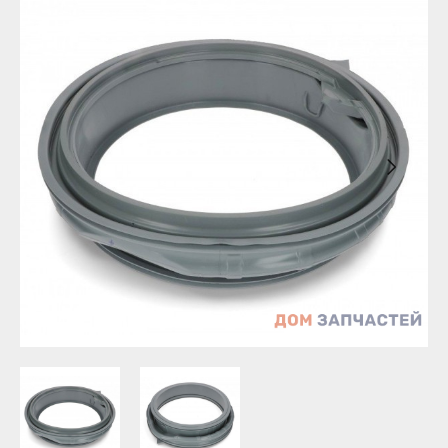
Бирск
Агидель
Благовещенск
Баймак
Давлеканово
Белебей
Дюртюли
Белорецк
Ишимбай
Бирск
Кумертау
Благовещенск
Межгорье
Давлеканово
Мелеуз
Дюртюли
Нефтекамск
Ишимбай
Октябрьский
Кумертау
Салават
Межгорье
Сибай
Мелеуз
Стерлитамак
Нефтекамск
Туймазы
Октябрьский