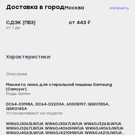
Каспийск
Доставка в город
Москва
изменить
Буйнакск
Кизилюрт
Дагестанские Огни
СДЭК (ПВЗ)
от 443 ₽
Кизляр
от 1 дн.
Дербент
Хасавюрт
Избербаш
Южно-Сухокумск
Каспийск
Магас
Характеристики:
Кизилюрт
Карабулак
Кизляр
Малгобек
Описание
Хасавюрт
Назрань
Манжета люка для стиральной машины Samsung
Южно-Сухокумск
(Самсунг).
Сунжа
Коды замен
Магас
Нальчик
DC64-03198A, DC64-03203A, 60008197, GSK015SA,
Карабулак
GSK014SA
Баксан
Устанавливают на модели
Малгобек
Майский
WW60J3063LW/UA WW60J3067LW/UA WW60J3263LW/UA
Назрань
WW60J3267LW/UA WW60J4060HW/UA WW60J4063JW/UA
Логин
Нарткала
WW60J4063LW/UA WW60J4210HW/UA WW60J4213JW/UA
Сунжа