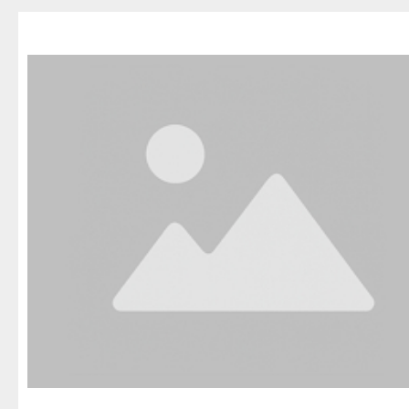
Благовещенск
Приозерск
Беле
Давлеканово
Светогорск
Бело
Дюртюли
Сертолово
Бирс
Ишимбай
Сланцы
Благ
Кумертау
Сосновый Бор
Давл
Межгорье
Сясьстрой
Дюр
Мелеуз
Тихвин
Ишим
Нефтекамск
Тосно
Куме
Октябрьский
Шлиссельбург
Межг
Салават
Липецк
Меле
Сибай
Грязи
Нефт
Стерлитамак
Данков
Октя
Туймазы
Елец
Сала
Учалы
Задонск
Сиба