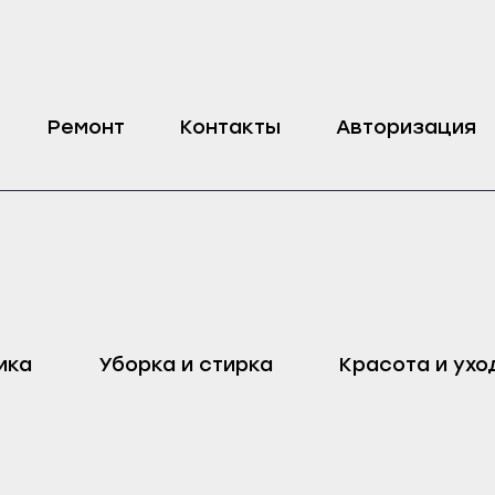
литы Candy
Ремонт
Контакты
Авторизация
оп
Харовск
Дмитровск
ика
Уборка и стирка
Красота и ухо
ейск
Череповец
Ливны
Воронеж
Малоархангельск
ель
Бобров
Мценск
ак
Богучар
Новосиль