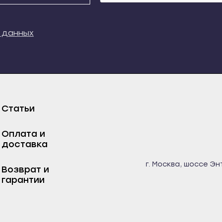
кий
Свирск
Новосокольники
кала
Слюдянка
Опочка
 данных
ладный
Тайшет
Остров
к
Тулун
Печеры
ыауз
Усолье-Сибирское
Порхов
м
Усть-Илимск
Пустошка
Статьи
та
Усть-Кут
Пыталово
довиковск
Черемхово
Себеж
Оплата и
нь
Шелехов
Ростов-на-Дону
доставка
есск
Калининград
Азов
г. Москва, шоссе Эн
Возврат и
чаевск
Багратионовск
Аксай
гарантии
рда
Балтийск
Батайск
-Джегута
Гвардейск
Белая Калитва
озаводск
Гурьевск
Волгодонск