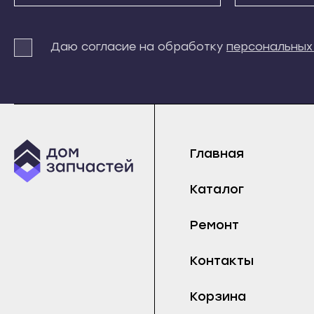
Терек
Истра
Майс
Тырныауз
Кашира
Нарт
Даю согласие на обработку
персональных
Чегем
Клин
Прох
Элиста
Коломна
Тере
Городовиковск
Королёв
Тырн
Лагань
Котельники
Чеге
Черкесск
Красноармейск
Главная
Элис
Карачаевск
Краснозаводск
Горо
Каталог
Теберда
Краснознаменск
Лага
Усть-Джегута
Кубинка
Черк
Ремонт
Петрозаводск
Куровское
Кара
Контакты
Беломорск
Ликино-Дулёво
Тебе
Кемь
Лобня
Усть
Корзина
Кондопога
Лосино-Петровский
Петр