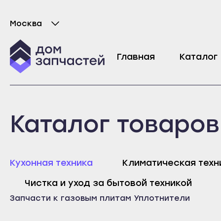
Москва
Выберите город
Прокладка свечи поджига для газовой п
Главная
Каталог
249
₽
Майкоп
Любань
Каталог товаров
Адыгейск
Мурино
Уфа
Никольское
Агидель
Новая Ладога
Майк
Кухонная техника
Климатическая техн
Баймак
Отрадное
Адыг
Чистка и уход за бытовой техникой
Белебей
Пикалёво
Уфа
Запчасти к газовым плитам
Уплотнители
Белорецк
Подпорожье
Агид
Бирск
Приморск
Байм