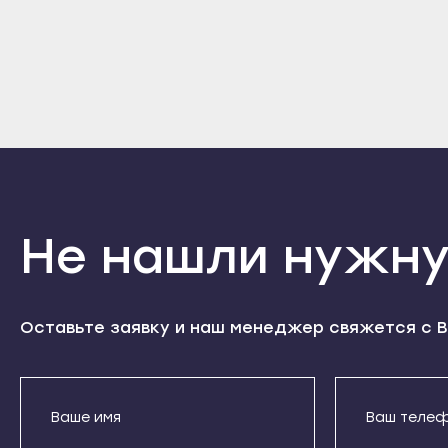
Кизилюрт
Высоковск
Дерб
Кизляр
Голицыно
Избе
Хасавюрт
Дедовск
Касп
Южно-Сухокумск
Дзержинский
Кизи
Магас
Дмитров
Кизл
Карабулак
Долгопрудный
Хаса
Малгобек
Домодедово
Южно
Не нашли нужну
Назрань
Дрезна
Мага
Сунжа
Дубна
Кара
Нальчик
Егорьевск
Малг
Оставьте заявку и наш менеджер свяжется с В
Баксан
Жуковский
Назр
Майский
Зарайск
Сунж
Нарткала
Звенигород
Наль
Прохладный
Ивантеевка
Бакс