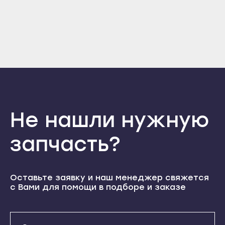
Прохладный
Отправить
Нальчик
Терек
Войти
Вернуться назад
Баксан
Регистрация
Тырныауз
Забыли пароль
Майский
Регистрация
Чегем
Нарткала
Элиста
Прохладный
Городовиковск
Терек
Лагань
Тырныауз
Не нашли нужную
Черкесск
Чегем
запчасть?
Карачаевск
Элиста
Теберда
Городовиковск
Усть-Джегута
Лагань
Оставьте заявку и наш менеджер свяжется
Петрозаводск
с Вами для помощи в подборе и заказе
Черкесск
Беломорск
Карачаевск
Кемь
Теберда