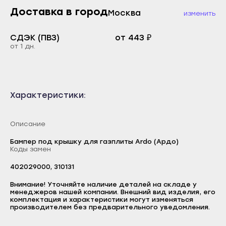
Каспийск
Доставка в город
Москва
Буйнакск
изменить
Кизилюрт
Дагестанские Огни
СДЭК (ПВЗ)
от 443 ₽
Кизляр
Дербент
от 1 дн.
Хасавюрт
Избербаш
Южно-Сухокумск
Каспийск
Магас
Кизилюрт
Характеристики:
Карабулак
Кизляр
Малгобек
Описание
Хасавюрт
Назрань
Бампер под крышку для газплиты Ardo (Ардо)
Южно-Сухокумск
Коды замен
Сунжа
Магас
402029000, 310131
Нальчик
Карабулак
Логин
Внимание! Уточняйте наличие деталей на складе у
Баксан
Малгобек
менеджеров нашей компании. Внешний вид изделия, его
комплектация и характеристики могут изменяться
E-mail
Майский
Назрань
производителем без предварительного уведомления.
Пароль
Нарткала
Сунжа