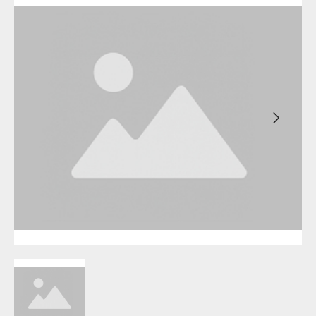
Бирск
Агидель
Благовещенск
Баймак
Давлеканово
Белебей
Дюртюли
Белорецк
Ишимбай
Бирск
Кумертау
Благовещенск
Межгорье
Давлеканово
Мелеуз
Дюртюли
Нефтекамск
Ишимбай
Октябрьский
Кумертау
Салават
Межгорье
Сибай
Мелеуз
Стерлитамак
Нефтекамск
Туймазы
Октябрьский