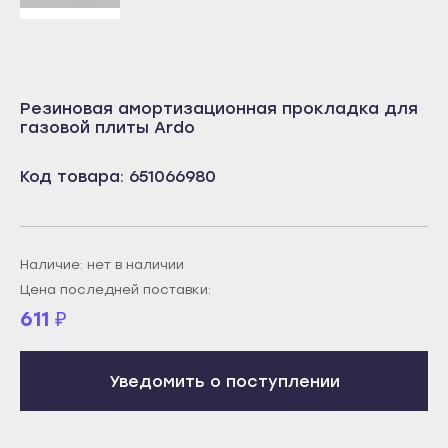
Учалы
Салават
Янаул
Сибай
Улан-Удэ
Стерлитамак
Резиновая амортизационная прокладка для
Бабушкин
Туймазы
газовой плиты Ardo
Гусиноозёрск
Учалы
Код товара: 651066980
Закаменск
Янаул
Кяхта
Улан-Удэ
Северобайкальск
Бабушкин
Наличие: нет в наличии
Горно-Алтайск
Гусиноозёрск
Цена последней поставки:
Махачкала
Закаменск
611
₽
Буйнакск
Кяхта
Дагестанские Огни
Северобайкальск
Уведомить о поступлении
Дербент
Горно-Алтайск
Избербаш
Махачкала