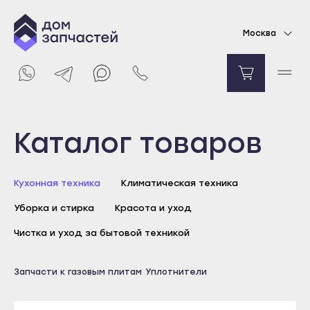
Резиновая амортизационная прокладка для
Москва
газовой плиты Ardo
611
₽
Уведомить о поступлении
Выберите город
Каталог товаров
Майкоп
Кухонная техника
Климатическая техника
Адыгейск
Уборка и стирка
Красота и уход
Уфа
Агидель
Чистка и уход за бытовой техникой
Баймак
Майкоп
Запчасти к газовым плитам
Уплотнители
Белебей
Адыгейск
Белорецк
Уфа