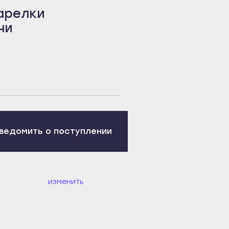
арелки
чи
ведомить о поступлении
изменить