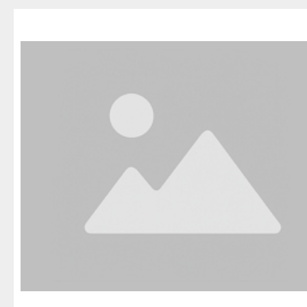
Благовещенск
Приозерск
Беле
Давлеканово
Светогорск
Бело
Дюртюли
Сертолово
Бирс
Ишимбай
Сланцы
Благ
Кумертау
Сосновый Бор
Давл
Межгорье
Сясьстрой
Дюр
Мелеуз
Тихвин
Ишим
Нефтекамск
Тосно
Куме
Октябрьский
Шлиссельбург
Межг
Салават
Липецк
Меле
Сибай
Грязи
Нефт
Стерлитамак
Данков
Октя
Туймазы
Елец
Сала
Учалы
Задонск
Сиба