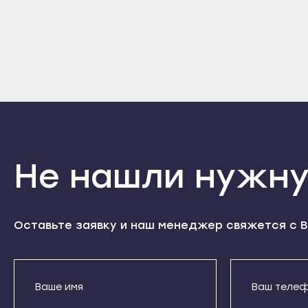
Кизилюрт
Высоковск
Дерб
Кизляр
Голицыно
Избе
Хасавюрт
Дедовск
Касп
Южно-Сухокумск
Дзержинский
Кизи
Магас
Дмитров
Кизл
Карабулак
Долгопрудный
Хаса
Малгобек
Домодедово
Южно
Не нашли нужну
Назрань
Дрезна
Мага
Сунжа
Дубна
Кара
Нальчик
Егорьевск
Малг
Оставьте заявку и наш менеджер свяжется с В
Баксан
Жуковский
Назр
Майский
Зарайск
Сунж
Нарткала
Звенигород
Наль
Прохладный
Ивантеевка
Бакс