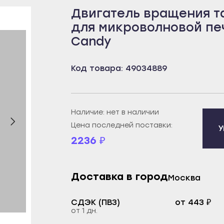
Двигатель вращения т
бей
Борисоглебск
Пенза
для микроволновой пе
рецк
Бутурлиновка
Белинский
Candy
к
Калач
Городище
овещенск
Лиски
Заречный
Код товара: 49034889
еканово
Нововоронеж
Каменка
тюли
Новохопёрск
Кузнецк
бай
Острогожск
Нижний Ломов
Наличие: нет в наличии
ртау
Павловск
Никольск
Цена последней поставки:
У
2236
₽
орье
Поворино
Сердобск
уз
Россошь
Спасск
екамск
Семилуки
Сурск
Доставка в город
Москва
брьский
Эртиль
Пермь
СДЭК (ПВЗ)
от 443 ₽
ват
Иваново
Александровск
от 1 дн.
й
Вичуга
Березники