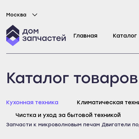
Москва
Выберите город
Двигатель вращения тарелки для микров
Главная
Каталог
2236
₽
Майкоп
Любань
Каталог товаров
Адыгейск
Мурино
Уфа
Никольское
Агидель
Новая Ладога
Майк
Кухонная техника
Климатическая техн
Баймак
Отрадное
Адыг
Чистка и уход за бытовой техникой
Белебей
Пикалёво
Уфа
Запчасти к микроволновым печам
Двигатели п
Белорецк
Подпорожье
Агид
Бирск
Приморск
Байм