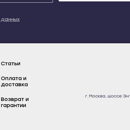
кий
Свирск
Новосокольники
кала
Слюдянка
Опочка
 данных
ладный
Тайшет
Остров
к
Тулун
Печеры
ыауз
Усолье-Сибирское
Порхов
м
Усть-Илимск
Пустошка
Статьи
та
Усть-Кут
Пыталово
довиковск
Черемхово
Себеж
Оплата и
нь
Шелехов
Ростов-на-Дону
доставка
есск
Калининград
Азов
г. Москва, шоссе Эн
Возврат и
чаевск
Багратионовск
Аксай
гарантии
рда
Балтийск
Батайск
-Джегута
Гвардейск
Белая Калитва
озаводск
Гурьевск
Волгодонск