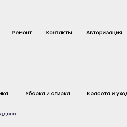
олновой печи Candy
Ремонт
Контакты
Авторизация
оп
Харовск
Дмитровск
ика
Уборка и стирка
Красота и ухо
ейск
Череповец
Ливны
Воронеж
Малоархангельск
оддона
ель
Бобров
Мценск
ак
Богучар
Новосиль