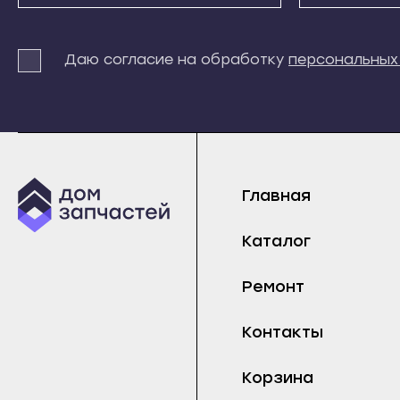
Терек
Истра
Майс
Тырныауз
Кашира
Нарт
Даю согласие на обработку
персональных
Чегем
Клин
Прох
Элиста
Коломна
Тере
Городовиковск
Королёв
Тырн
Лагань
Котельники
Чеге
Черкесск
Красноармейск
Главная
Элис
Карачаевск
Краснозаводск
Горо
Каталог
Теберда
Краснознаменск
Лага
Усть-Джегута
Кубинка
Черк
Ремонт
Петрозаводск
Куровское
Кара
Контакты
Беломорск
Ликино-Дулёво
Тебе
Кемь
Лобня
Усть
Корзина
Кондопога
Лосино-Петровский
Петр