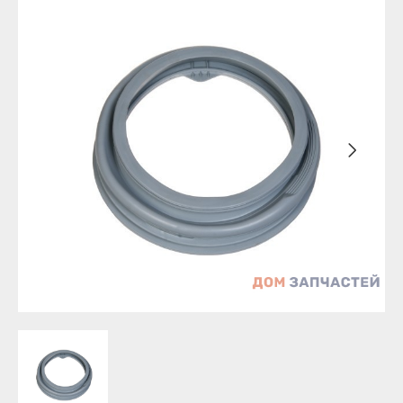
Бирск
Агидель
Благовещенск
Баймак
Давлеканово
Белебей
Дюртюли
Белорецк
Ишимбай
Бирск
Кумертау
Благовещенск
Межгорье
Давлеканово
Мелеуз
Дюртюли
Нефтекамск
Ишимбай
Октябрьский
Кумертау
Салават
Межгорье
Сибай
Мелеуз
Стерлитамак
Нефтекамск
Туймазы
Октябрьский