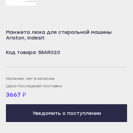
Учалы
Салават
Янаул
Сибай
Улан-Удэ
Стерлитамак
Манжета люка для стиральной машины
Бабушкин
Ariston, Indesit
Туймазы
Гусиноозёрск
Учалы
Код товара: 55AR020
Закаменск
Янаул
Кяхта
Улан-Удэ
Северобайкальск
Бабушкин
Наличие: нет в наличии
Горно-Алтайск
Гусиноозёрск
Цена последней поставки:
Махачкала
3667
₽
Закаменск
Буйнакск
Кяхта
Дагестанские Огни
Уведомить о поступлении
Северобайкальск
Дербент
Горно-Алтайск
Избербаш
Махачкала