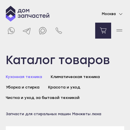
Манжета люка для стиральной машины
Москва
Ariston, Indesit
3667
₽
Уведомить о поступлении
Выберите город
Каталог товаров
Майкоп
Кухонная техника
Климатическая техника
Адыгейск
Уборка и стирка
Красота и уход
Уфа
Агидель
Чистка и уход за бытовой техникой
Баймак
Майкоп
Запчасти для стиральных машин
Манжеты люка
Белебей
Адыгейск
Белорецк
Уфа