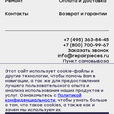
Ремонт
Оплата и доставка
Краснослободск
Саранск
Рузаевка
Контакты
Возврат и гарантии
Ардатов
Темников
Инсар
Якутск
Ковылкино
Алдан
+7 (495) 363-84-45
Краснослободск
+7 (800) 700-99-67
Верхоянск
Рузаевка
Заказать звонок
Вилюйск
info@repairpieces.ru
Темников
Пункт самовывоза
Ленск
Якутск
г. Москва, шоссе Энтузиастов, д.31, ст.38 Торгово-
Мирный
Этот сайт использует cookie-файлы и
офисный центр 31, 1 этаж, павильон Б5
Алдан
другие технологии, чтобы помочь Вам в
часы работы: ежедневно с 10:00 до 19:00
Нерюнгри
навигации, а так же для предоставления
Верхоянск
лучшего пользовательского опыта и
Нюрба
Вилюйск
анализа использования наших продуктов и
Олёкминск
услуг. Ознакомьтесь с
Политикой
Ленск
конфиденциальности
, чтобы узнать больше
Покровск
о том, что такое cookies, а также как и
Политика конфиденциальности
Мирный
Пользовательское соглашение
зачем мы используем их.
Среднеколымск
Публичная оферта
Нерюнгри