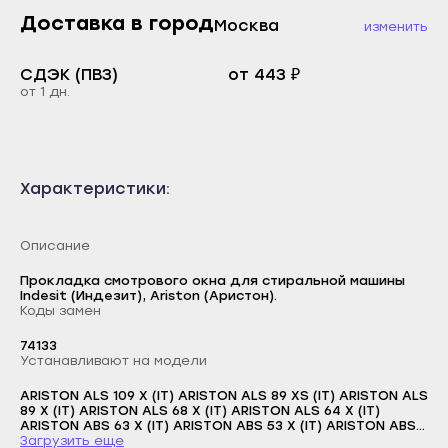
Каспийск
Доставка в город
Москва
изменить
Буйнакск
Кизилюрт
Дагестанские Огни
СДЭК (ПВЗ)
от 443 ₽
Кизляр
от 1 дн.
Дербент
Хасавюрт
Избербаш
Южно-Сухокумск
Каспийск
Магас
Характеристики:
Кизилюрт
Карабулак
Кизляр
Малгобек
Описание
Хасавюрт
Назрань
Прокладка смотрового окна для стиральной машины
Южно-Сухокумск
Indesit (Индезит), Ariston (Аристон).
Сунжа
Коды замен
Магас
Нальчик
74133
Карабулак
Устанавливают на модели
Баксан
Малгобек
ARISTON ALS 109 X (IT) ARISTON ALS 89 XS (IT) ARISTON ALS
Майский
89 X (IT) ARISTON ALS 68 X (IT) ARISTON ALS 64 X (IT)
Назрань
Логин
ARISTON ABS 63 X (IT) ARISTON ABS 53 X (IT) ARISTON ABS
Нарткала
43 X (IT) ARISTON ALS 104 X (FR) ARISTON ABS 63 X (EU)
Загрузить еще
Сунжа