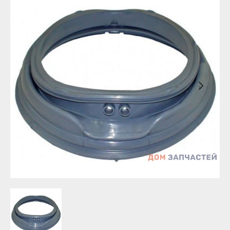
Бирск
Агидель
Благовещенск
Баймак
Давлеканово
Белебей
Дюртюли
Белорецк
Ишимбай
Бирск
Кумертау
Благовещенск
Межгорье
Давлеканово
Мелеуз
Дюртюли
Нефтекамск
Ишимбай
Октябрьский
Кумертау
Салават
Межгорье
Сибай
Мелеуз
Стерлитамак
Нефтекамск
Туймазы
Октябрьский