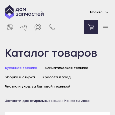
Манжета люка для стиральной машины LG
Москва
1966
₽
Уведомить о поступлении
Выберите город
Каталог товаров
Майкоп
Кухонная техника
Климатическая техника
Адыгейск
Уборка и стирка
Красота и уход
Уфа
Агидель
Чистка и уход за бытовой техникой
Баймак
Майкоп
Запчасти для стиральных машин
Манжеты люка
Белебей
Адыгейск
Белорецк
Уфа