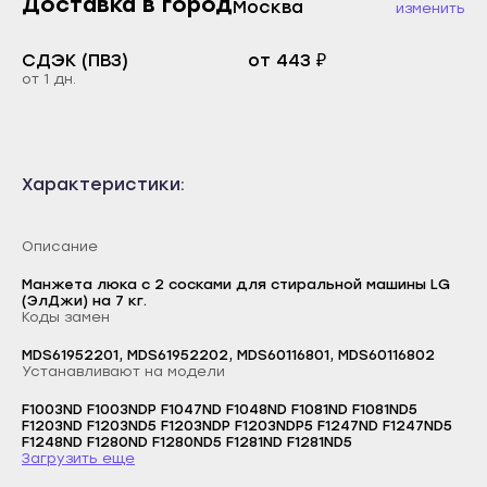
Доставка в город
Москва
изменить
Каспийск
Буйнакск
Кизилюрт
СДЭК (ПВЗ)
от 443 ₽
Дагестанские Огни
от 1 дн.
Кизляр
Дербент
Хасавюрт
Избербаш
Южно-Сухокумск
Каспийск
Характеристики:
Магас
Кизилюрт
Карабулак
Кизляр
Описание
Малгобек
Хасавюрт
Манжета люка с 2 сосками для стиральной машины LG
Назрань
(ЭлДжи) на 7 кг.
Южно-Сухокумск
Коды замен
Сунжа
Магас
MDS61952201, MDS61952202, MDS60116801, MDS60116802
Нальчик
Устанавливают на модели
Карабулак
Баксан
F1003ND F1003NDP F1047ND F1048ND F1081ND F1081ND5
Малгобек
F1203ND F1203ND5 F1203NDP F1203NDP5 F1247ND F1247ND5
Майский
F1248ND F1280ND F1280ND5 F1281ND F1281ND5
Логин
Назрань
Загрузить еще
Нарткала
E-mail
Сунжа