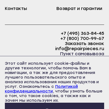
Краснослободск
Саранск
Контакты
Возврат и гарантии
Рузаевка
Ардатов
Темников
Инсар
Якутск
Ковылкино
+7 (495) 363-84-45
Алдан
+7 (800) 700-99-67
Краснослободск
Верхоянск
Заказать звонок
Рузаевка
info@repairpieces.ru
Вилюйск
Пункт самовывоза
Темников
Ленск
г. Москва, шоссе Энтузиастов, д.31, ст.38 Торгово-
Якутск
Этот сайт использует cookie-файлы и
офисный центр 31, 1 этаж, павильон Б5
Мирный
другие технологии, чтобы помочь Вам в
часы работы: ежедневно с 10:00 до 19:00
Алдан
навигации, а так же для предоставления
Нерюнгри
лучшего пользовательского опыта и
Верхоянск
анализа использования наших продуктов и
Нюрба
Вилюйск
услуг. Ознакомьтесь с
Политикой
Олёкминск
конфиденциальности
, чтобы узнать больше
Ленск
о том, что такое cookies, а также как и
Политика конфиденциальности
Покровск
Пользовательское соглашение
зачем мы используем их.
Мирный
Публичная оферта
Среднеколымск
Нерюнгри