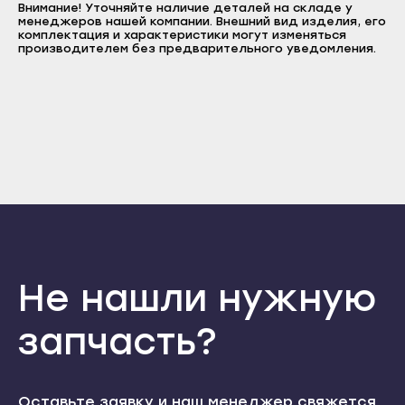
Внимание! Уточняйте наличие деталей на складе у
Прохладный
менеджеров нашей компании. Внешний вид изделия, его
Пароль
Нальчик
комплектация и характеристики могут изменяться
Терек
производителем без предварительного уведомления.
Отправить
Баксан
Тырныауз
Майский
Войти
Вернуться назад
Чегем
Регистрация
Нарткала
Забыли пароль
Элиста
Регистрация
Прохладный
Городовиковск
Терек
Лагань
Тырныауз
Черкесск
Чегем
Карачаевск
Элиста
Теберда
Не нашли нужную
Городовиковск
Усть-Джегута
Лагань
запчасть?
Петрозаводск
Черкесск
Беломорск
Карачаевск
Кемь
Оставьте заявку и наш менеджер свяжется
Теберда