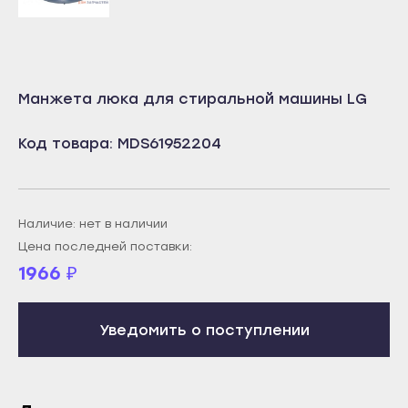
Учалы
Салават
Янаул
Сибай
Улан-Удэ
Стерлитамак
Манжета люка для стиральной машины LG
Бабушкин
Туймазы
Гусиноозёрск
Код товара: MDS61952204
Учалы
Закаменск
Янаул
Кяхта
Улан-Удэ
Северобайкальск
Наличие: нет в наличии
Бабушкин
Цена последней поставки:
Горно-Алтайск
Гусиноозёрск
1966
₽
Махачкала
Закаменск
Буйнакск
Кяхта
Уведомить о поступлении
Дагестанские Огни
Северобайкальск
Дербент
Горно-Алтайск
Избербаш
Махачкала