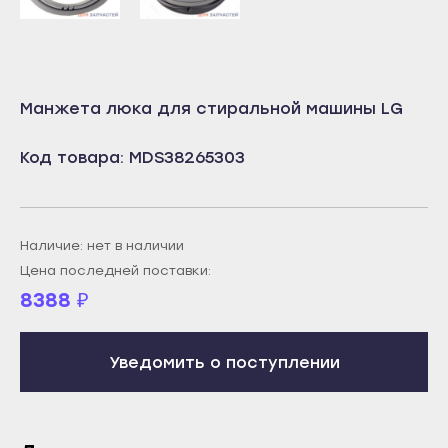
Учалы
Салават
Янаул
Сибай
Улан-Удэ
Стерлитамак
Манжета люка для стиральной машины LG
Бабушкин
Туймазы
Гусиноозёрск
Код товара: MDS38265303
Учалы
Закаменск
Янаул
Кяхта
Улан-Удэ
Северобайкальск
Наличие: нет в наличии
Бабушкин
Цена последней поставки:
Горно-Алтайск
Гусиноозёрск
8388
₽
Махачкала
Закаменск
Буйнакск
Кяхта
Уведомить о поступлении
Дагестанские Огни
Северобайкальск
Дербент
Горно-Алтайск
Избербаш
Махачкала