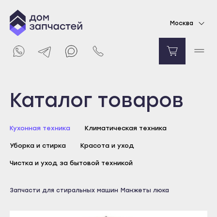
Манжета люка для стиральной машины LG
Москва
8388
₽
Уведомить о поступлении
Выберите город
Каталог товаров
Майкоп
Кухонная техника
Климатическая техника
Адыгейск
Уборка и стирка
Красота и уход
Уфа
Агидель
Чистка и уход за бытовой техникой
Баймак
Майкоп
Запчасти для стиральных машин
Манжеты люка
Белебей
Адыгейск
Белорецк
Уфа