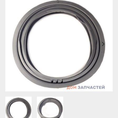
Бирск
Агидель
Благовещенск
Баймак
Давлеканово
Белебей
Дюртюли
Белорецк
Ишимбай
Бирск
Кумертау
Благовещенск
Межгорье
Давлеканово
Мелеуз
Дюртюли
Нефтекамск
Ишимбай
Октябрьский
Кумертау
Салават
Межгорье
Сибай
Мелеуз
Стерлитамак
Нефтекамск
Туймазы
Октябрьский