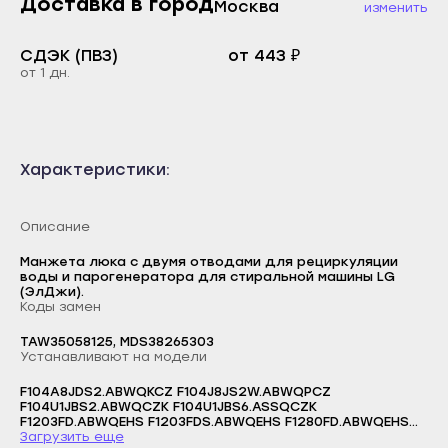
Доставка в город
Москва
изменить
Каспийск
Буйнакск
Кизилюрт
СДЭК (ПВЗ)
от 443 ₽
Дагестанские Огни
от 1 дн.
Кизляр
Дербент
Хасавюрт
Избербаш
Южно-Сухокумск
Каспийск
Характеристики:
Магас
Кизилюрт
Карабулак
Кизляр
Описание
Малгобек
Хасавюрт
Манжета люка с двумя отводами для рециркуляции
Назрань
воды и парогенератора для стиральной машины LG
Южно-Сухокумск
(ЭлДжи).
Сунжа
Коды замен
Магас
Нальчик
TAW35058125, MDS38265303
Карабулак
Устанавливают на модели
Баксан
Малгобек
F104A8JDS2.ABWQKCZ F104J8JS2W.ABWQPCZ
Майский
F104U1JBS2.ABWQCZK F104U1JBS6.ASSQCZK
Назрань
Логин
F1203FD.ABWQEHS F1203FDS.ABWQEHS F1280FD.ABWQEHS
Нарткала
F1280FD.ABWQEIS F1280FDS.ABWQEHS F12930FD.ABWQEFS
Загрузить еще
Сунжа