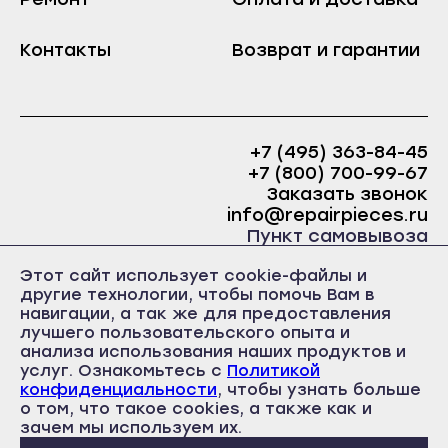
(F14A8JD.ABWPCOM) LG F14A8JDS LG F14A8JDS
Краснослободск
(F14A8JDS.ABWPCOM) LG F14U1JBS6 LG F14U1JBS6
Саранск
(F14U1JBS6.ASSPCOM) LG F4J7JY2W LG F4J7JY2W
Контакты
Рузаевка
Возврат и гарантии
(F4J7JY2W.ABWQPMR) LG F4J9JS2S LG F4J9JS2S
Ардатов
(F4J9JS2S.AESPCOM) LG F4J9JS2T LG F4J9JS2T
Темников
(F4J9JS2T.ASSQPMR) LG FH4A8JDS2 LG FH4A8JDS2
Инсар
(FH4A8JDS2.ABWPCOM)
Якутск
Ковылкино
Алдан
+7 (495) 363-84-45
Краснослободск
+7 (800) 700-99-67
Верхоянск
Заказать звонок
Рузаевка
Вилюйск
info@repairpieces.ru
Темников
Пункт самовывоза
Ленск
Якутск
г. Москва, шоссе Энтузиастов, д.31, ст.38 Торгово-
Мирный
Этот сайт использует cookie-файлы и
офисный центр 31, 1 этаж, павильон Б5
Алдан
другие технологии, чтобы помочь Вам в
часы работы: ежедневно с 10:00 до 19:00
Нерюнгри
навигации, а так же для предоставления
Верхоянск
лучшего пользовательского опыта и
Нюрба
анализа использования наших продуктов и
Вилюйск
Олёкминск
услуг. Ознакомьтесь с
Политикой
Ленск
конфиденциальности
, чтобы узнать больше
Покровск
о том, что такое cookies, а также как и
Политика конфиденциальности
Мирный
Пользовательское соглашение
зачем мы используем их.
Среднеколымск
Публичная оферта
Нерюнгри