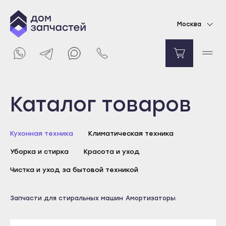
Амортизаторы для стиральной машины
Москва
Indesit, Ariston 80N
713
₽
Уведомить о поступлении
Выберите город
Каталог товаров
Майкоп
Кухонная техника
Климатическая техника
Адыгейск
Уборка и стирка
Красота и уход
Уфа
Агидель
Чистка и уход за бытовой техникой
Баймак
Майкоп
Запчасти для стиральных машин
Амортизаторы
Белебей
Адыгейск
Белорецк