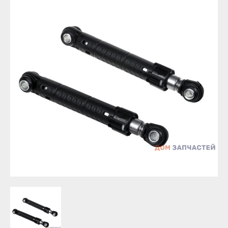
Уфа
Бирск
Агидель
Благовещенск
Баймак
Давлеканово
Белебей
Дюртюли
Белорецк
Ишимбай
Бирск
Кумертау
Благовещенск
Межгорье
Давлеканово
Мелеуз
Дюртюли
Нефтекамск
Ишимбай
Октябрьский
Кумертау
Салават
Межгорье
Сибай
Мелеуз
Стерлитамак
Нефтекамск
Туймазы