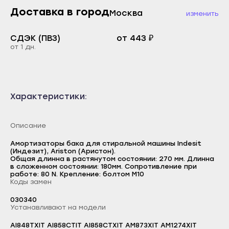
Махачкала
Каспийск
Доставка в город
Москва
изменить
Буйнакск
Кизилюрт
Дагестанские Огни
СДЭК (ПВЗ)
от 443 ₽
Кизляр
от 1 дн.
Дербент
Хасавюрт
Избербаш
Южно-Сухокумск
Каспийск
Магас
Характеристики:
Кизилюрт
Карабулак
Кизляр
Малгобек
Описание
Хасавюрт
Назрань
Амортизаторы бака для стиральной машины Indesit
Южно-Сухокумск
(Индезит), Ariston (Аристон).
Сунжа
Общая длинна в растянутом состоянии: 270 мм. Длинна
Магас
в сложенном состоянии: 180мм. Сопротивление при
Нальчик
работе: 80 N. Крепление: болтом M10
Карабулак
Коды замен
Баксан
Малгобек
030340
Майский
Устанавливают на модели
Назрань
Нарткала
AI848TXIT AI858CTIT AI858CTXIT AM873XIT AM1274XIT
Логин