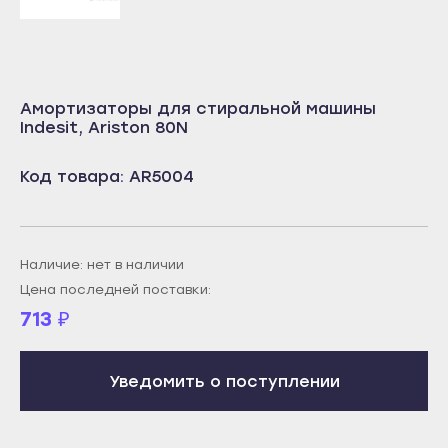
Октябрьский
Учалы
Салават
Янаул
Сибай
Улан-Удэ
Стерлитамак
Амортизаторы для стиральной машины
Бабушкин
Indesit, Ariston 80N
Туймазы
Гусиноозёрск
Учалы
Код товара: AR5004
Закаменск
Янаул
Кяхта
Улан-Удэ
Северобайкальск
Бабушкин
Наличие: нет в наличии
Горно-Алтайск
Цена последней поставки:
Гусиноозёрск
Махачкала
713
₽
Закаменск
Буйнакск
Кяхта
Дагестанские Огни
Уведомить о поступлении
Северобайкальск
Дербент
Горно-Алтайск
Избербаш