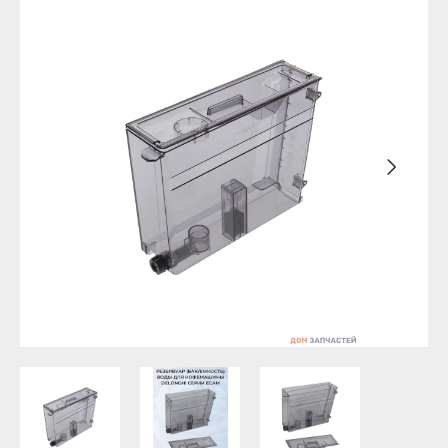
Уфа
Бирск
Агидель
Благовещенск
Баймак
Давлеканово
Белебей
Дюртюли
Белорецк
Ишимбай
Бирск
Кумертау
Благовещенск
Межгорье
Давлеканово
Мелеуз
Дюртюли
Нефтекамск
Ишимбай
Октябрьский
Кумертау
Салават
Межгорье
Сибай
Мелеуз
Стерлитамак
Нефтекамск
Туймазы