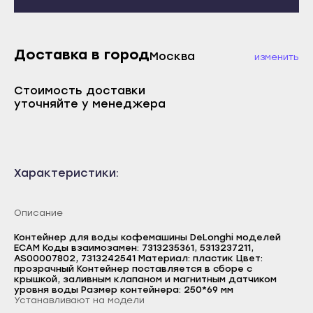
Махачкала
Каспийск
Буйнакск
Кизилюрт
Дагестанские Огни
Доставка в город
Кизляр
Москва
изменить
Дербент
Хасавюрт
Стоимость доставки
Избербаш
Южно-Сухокумск
уточняйте у менеджера
Каспийск
Магас
Кизилюрт
Карабулак
Кизляр
Малгобек
Характеристики:
Хасавюрт
Назрань
Южно-Сухокумск
Сунжа
Описание
Магас
Нальчик
Контейнер для воды кофемашины DeLonghi моделей
ECAM Коды взаимозамен: 7313235361, 5313237211,
Карабулак
Баксан
AS00007802, 7313242541 Материал: пластик Цвет:
прозрачный Контейнер поставляется в сборе с
Малгобек
Майский
крышкой, заливным клапаном и магнитным датчиком
уровня воды Размер контейнера: 250*69 мм
Назрань
Устанавливают на модели
Нарткала