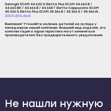
Сунжа
Логин
Прохладный
Delonghi ECAM 44.620.S Eletta Plus ECAM 44.660.B /
44.660.BH / 44.666.B / 44.668.T Eletta Cappuccino ECAM
Нальчик
E-mail
45.326.S Eletta Plus ECAM 45.366.B / 45.366.S / 45.366.W
Терек
Eletta Cappuccino ECAM 45.760.B / 45.760.W / 45.766.B /
Загрузить еще
Баксан
Пароль
45.766.W Eletta Cappuccino ECAM 550.55.SB PrimaDonna
Тырныауз
ECAM 556.55.MS / 556.55.SB / 556.55.W / 556.75.MS
Внимание! Уточняйте наличие деталей на складе у
Майский
Отправить
PrimaDonna Class ECAM 650.55.MS / 650.75.MS / 656.55.MS /
Чегем
менеджеров нашей компании. Внешний вид изделия, его
656.75.MS / 656.85.MS PrimaDonna Elite / Elite Experience
комплектация и характеристики могут изменяться
Нарткала
Войти
производителем без предварительного уведомления.
Элиста
Вернуться назад
Регистрация
Прохладный
Городовиковск
Забыли пароль
Регистрация
Терек
Лагань
Тырныауз
Черкесск
Чегем
Карачаевск
Элиста
Теберда
Городовиковск
Усть-Джегута
Лагань
Петрозаводск
Черкесск
Беломорск
Не нашли нужную
Карачаевск
Кемь