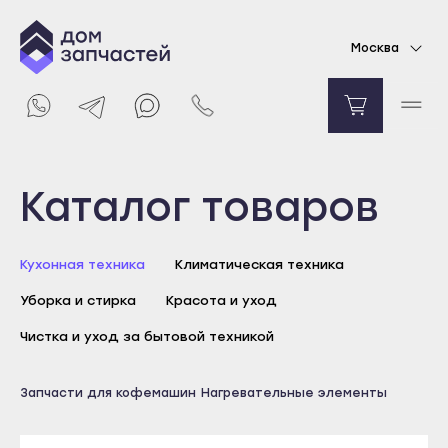
Контейнер для воды кофемашины DeLonghi
Москва
ECAM, AS00007802
2465
₽
В корзину
Выберите город
Каталог товаров
Майкоп
Кухонная техника
Климатическая техника
Адыгейск
Уборка и стирка
Красота и уход
Уфа
Агидель
Чистка и уход за бытовой техникой
Баймак
Майкоп
Запчасти для кофемашин
Нагревательные элементы
Белебей
Адыгейск
Белорецк