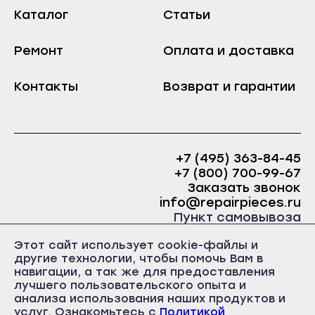
Козьмодемьянск
Краснослободск
Каталог
Статьи
Саранск
Рузаевка
Ардатов
Ремонт
Оплата и доставка
Темников
Инсар
Якутск
Контакты
Возврат и гарантии
Ковылкино
Алдан
Краснослободск
Верхоянск
Рузаевка
Вилюйск
+7 (495) 363-84-45
Темников
Ленск
+7 (800) 700-99-67
Якутск
Заказать звонок
Мирный
info@repairpieces.ru
Алдан
Нерюнгри
Пункт самовывоза
Верхоянск
Нюрба
г. Москва, шоссе Энтузиастов, д.31, ст.38 Торгово-
Этот сайт использует cookie-файлы и
офисный центр 31, 1 этаж, павильон Б5
Вилюйск
другие технологии, чтобы помочь Вам в
Олёкминск
часы работы: ежедневно с 10:00 до 19:00
навигации, а так же для предоставления
Ленск
Покровск
лучшего пользовательского опыта и
Мирный
анализа использования наших продуктов и
Среднеколымск
услуг. Ознакомьтесь с
Политикой