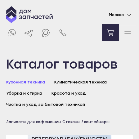
Контейнер для воды для кофеварки Крупс
Москва
MS-623472
780
₽
В корзину
Выберите город
Каталог товаров
Майкоп
Кухонная техника
Климатическая техника
Адыгейск
Уборка и стирка
Красота и уход
Уфа
Агидель
Чистка и уход за бытовой техникой
Баймак
Майкоп
Запчасти для кофемашин
Стаканы / контейнеры
Белебей
Адыгейск
Белорецк