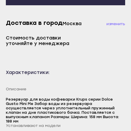
Махачкала
Каспийск
Буйнакск
Кизилюрт
Дагестанские Огни
Доставка в город
Кизляр
Москва
изменить
Дербент
Хасавюрт
Стоимость доставки
Избербаш
Южно-Сухокумск
уточняйте у менеджера
Каспийск
Магас
Кизилюрт
Карабулак
Кизляр
Малгобек
Характеристики:
Хасавюрт
Назрань
Южно-Сухокумск
Сунжа
Описание
Магас
Нальчик
Резервуар для воды кофеварки Krups серии Dolce
Gusto Mini Me Забор воды из резервуара
Карабулак
Баксан
осуществляется через уплотнительный пружинный
клапан на дне пластикового бачка. Поставляется с
Малгобек
Майский
выпускным клапаном Размеры: Ширина: 158 мм Высота:
188 мм
Назрань
Устанавливают на модели
Нарткала