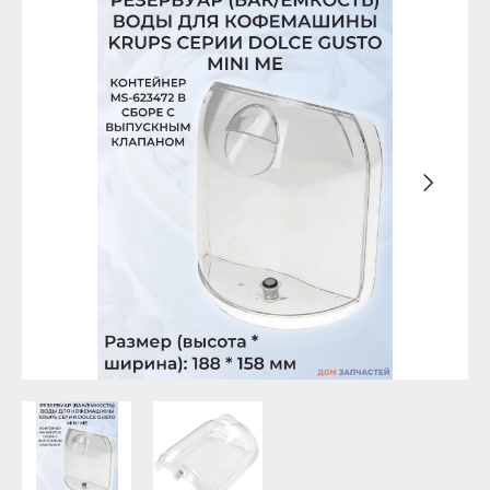
Уфа
Бирск
Агидель
Благовещенск
Баймак
Давлеканово
Белебей
Дюртюли
Белорецк
Ишимбай
Бирск
Кумертау
Благовещенск
Межгорье
Давлеканово
Мелеуз
Дюртюли
Нефтекамск
Ишимбай
Октябрьский
Кумертау
Салават
Межгорье
Сибай
Мелеуз
Стерлитамак
Нефтекамск
Туймазы