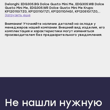
Сунжа
Логин
Прохладный
Delonghi: EDG305.BG Dolce Gusto Mini Me, EDG305.WB Dolce
Gusto Mini Me, EDG305.WR Dolce Gusto Mini Me Krups:
Нальчик
E-mail
KP120110/7Z0, KP120110/7Z1, KP120110/HG1, KP120510/7Z0,
Терек
KP120510/7Z1, KP120510/HG1, KP120610/7Z0, KP120610/7Z1,
Загрузить еще
Баксан
Пароль
KP120810/7Z0, KP120810/7Z1, KP120810/HG1, KP123B10.
Тырныауз
Внимание! Уточняйте наличие деталей на складе у
Майский
Отправить
Чегем
менеджеров нашей компании. Внешний вид изделия, его
комплектация и характеристики могут изменяться
Нарткала
Войти
производителем без предварительного уведомления.
Элиста
Вернуться назад
Регистрация
Прохладный
Городовиковск
Забыли пароль
Регистрация
Терек
Лагань
Тырныауз
Черкесск
Чегем
Карачаевск
Элиста
Теберда
Городовиковск
Усть-Джегута
Лагань
Петрозаводск
Черкесск
Беломорск
Не нашли нужную
Карачаевск
Кемь