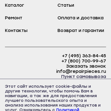
Козьмодемьянск
Краснослободск
Каталог
Статьи
Саранск
Рузаевка
Ардатов
Ремонт
Оплата и доставка
Темников
Инсар
Якутск
Контакты
Возврат и гарантии
Ковылкино
Алдан
Краснослободск
Верхоянск
Рузаевка
Вилюйск
+7 (495) 363-84-45
Темников
Ленск
+7 (800) 700-99-67
Якутск
Заказать звонок
Мирный
info@repairpieces.ru
Алдан
Нерюнгри
Пункт самовывоза
Верхоянск
Нюрба
г. Москва, шоссе Энтузиастов, д.31, ст.38 Торгово-
Этот сайт использует cookie-файлы и
офисный центр 31, 1 этаж, павильон Б5
Вилюйск
другие технологии, чтобы помочь Вам в
Олёкминск
часы работы: ежедневно с 10:00 до 19:00
навигации, а так же для предоставления
Ленск
Покровск
лучшего пользовательского опыта и
Мирный
анализа использования наших продуктов и
Среднеколымск
услуг. Ознакомьтесь с
Политикой