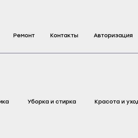
d KW716901
Ремонт
Контакты
Авторизация
оп
Харовск
Дмитровск
ика
Уборка и стирка
Красота и ухо
ейск
Череповец
Ливны
Воронеж
Малоархангельск
ель
Бобров
Мценск
ак
Богучар
Новосиль