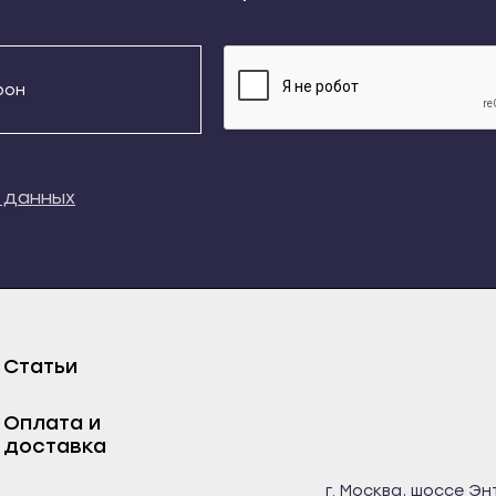
кий
Свирск
Новосокольники
Даю согласие на обработку
персональных данны
кала
Слюдянка
Опочка
ладный
Тайшет
Остров
к
Тулун
Печеры
ыауз
Усолье-Сибирское
Порхов
 данных
м
Усть-Илимск
Пустошка
та
Усть-Кут
Пыталово
довиковск
Черемхово
Себеж
нь
Шелехов
Ростов-на-Дону
есск
Калининград
Азов
Статьи
чаевск
Багратионовск
Аксай
Оплата и
рда
Балтийск
Батайск
доставка
-Джегута
Гвардейск
Белая Калитва
г. Москва, шоссе Эн
озаводск
Гурьевск
Волгодонск