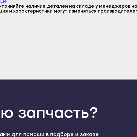
Войти
еще
Вернуться назад
Регистрация
Уточняйте наличие деталей на складе у менеджеров на
ент
Юрьевец
Очёр
ция и характеристики могут изменяться производителе
Забыли пароль
Регистрация
рбаш
Иркутск
Соликамск
ийск
Алзамай
Усолье
люрт
Ангарск
Чайковский
яр
Байкальск
Чердынь
вюрт
Бирюсинск
Чёрмоз
-Сухокумск
Бодайбо
Чернушка
с
Братск
Чусовой
булак
Вихоревка
Псков
обек
Железногорск-Илимский
Великие Луки
ю запчасть?
ань
Зима
Гдов
а
Киренск
Дно
чик
Нижнеудинск
Невель
Отправить
ами для помощи в подборе и заказе
ан
Саянск
Новоржев