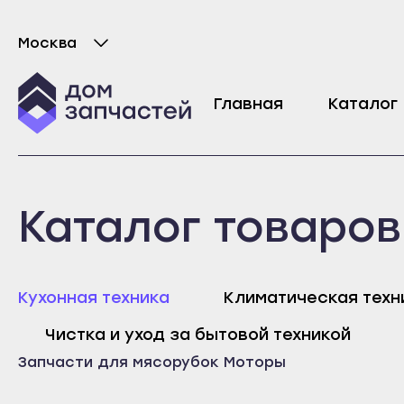
Москва
Выберите город
Двигатель (мотор) для мясорубки Kenwoo
Главная
Каталог
7486
₽
Майкоп
Любань
Каталог товаров
Адыгейск
Мурино
Уфа
Никольское
Агидель
Новая Ладога
Майк
Кухонная техника
Климатическая техн
Баймак
Отрадное
Адыг
Чистка и уход за бытовой техникой
Белебей
Пикалёво
Уфа
Запчасти для мясорубок
Моторы
Белорецк
Подпорожье
Агид
Бирск
Приморск
Байм