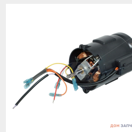
Благовещенск
Приозерск
Беле
Давлеканово
Светогорск
Бело
Дюртюли
Сертолово
Бирс
Ишимбай
Сланцы
Благ
Кумертау
Сосновый Бор
Давл
Межгорье
Сясьстрой
Дюр
Мелеуз
Тихвин
Ишим
Нефтекамск
Тосно
Куме
Октябрьский
Шлиссельбург
Межг
Салават
Липецк
Меле
Сибай
Грязи
Нефт
Стерлитамак
Данков
Октя
Туймазы
Елец
Сала
Учалы
Задонск
Сиба