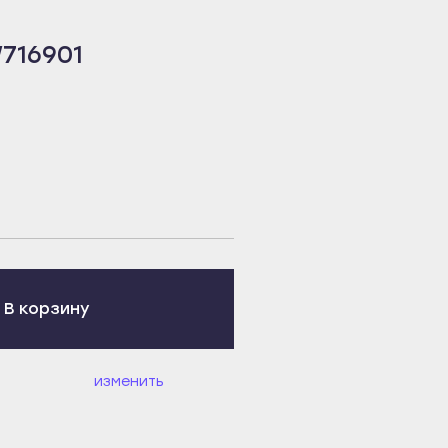
716901
В корзину
изменить