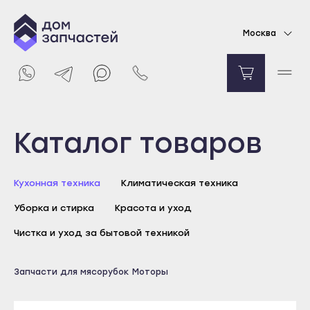
Электродвигатель с редуктором для
Москва
мясорубки Moulinex
7650
₽
Уведомить о поступлении
Выберите город
Каталог товаров
Майкоп
Кухонная техника
Климатическая техника
Адыгейск
Уборка и стирка
Красота и уход
Уфа
Агидель
Чистка и уход за бытовой техникой
Баймак
Майкоп
Запчасти для мясорубок
Моторы
Белебей
Адыгейск
Белорецк
Уфа