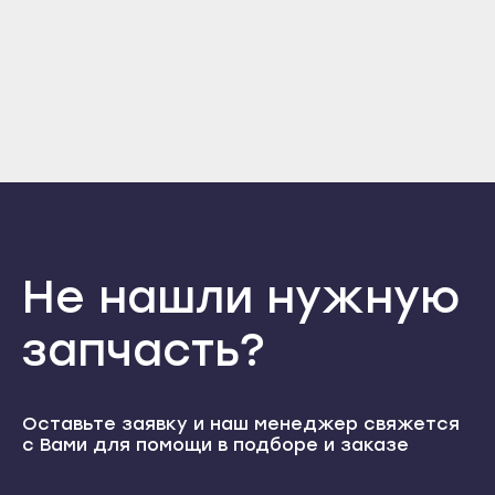
Прохладный
Нальчик
Отправить
Терек
Баксан
Войти
Вернуться назад
Тырныауз
Регистрация
Майский
Забыли пароль
Чегем
Регистрация
Нарткала
Элиста
Прохладный
Городовиковск
Терек
Лагань
Тырныауз
Черкесск
Чегем
Не нашли нужную
Карачаевск
Элиста
запчасть?
Теберда
Городовиковск
Усть-Джегута
Лагань
Петрозаводск
Черкесск
Оставьте заявку и наш менеджер свяжется
Беломорск
с Вами для помощи в подборе и заказе
Карачаевск
Кемь
Теберда