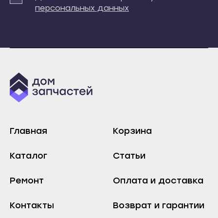
Инта
персональных данных
Сыктывкар
Микунь
Воркута
Печора
Вуктыл
Сосногорск
Емва
Усинск
Инта
Ухта
Микунь
Йошкар-Ола
Печора
Волжск
Сосногорск
Главная
Корзина
Звенигово
Усинск
Козьмодемьянск
Ухта
Каталог
Статьи
Саранск
Йошкар-Ола
Ардатов
Ремонт
Оплата и доставка
Волжск
Инсар
Звенигово
Контакты
Возврат и гарантии
Ковылкино
Козьмодемьянск