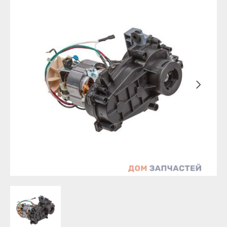
Бирск
Агидель
Благовещенск
Баймак
Давлеканово
Белебей
Дюртюли
Белорецк
Ишимбай
Бирск
Кумертау
Благовещенск
Межгорье
Давлеканово
Мелеуз
Дюртюли
Нефтекамск
Ишимбай
Октябрьский
Кумертау
Салават
Межгорье
Сибай
Мелеуз
Стерлитамак
Нефтекамск
Туймазы
Октябрьский