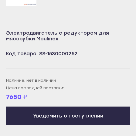
Учалы
Салават
Янаул
Сибай
Улан-Удэ
Стерлитамак
Электродвигатель с редуктором для
Бабушкин
Туймазы
мясорубки Moulinex
Гусиноозёрск
Учалы
Код товара: SS-1530000252
Закаменск
Янаул
Кяхта
Улан-Удэ
Северобайкальск
Бабушкин
Наличие: нет в наличии
Горно-Алтайск
Гусиноозёрск
Цена последней поставки:
Махачкала
7650
₽
Закаменск
Буйнакск
Кяхта
Дагестанские Огни
Уведомить о поступлении
Северобайкальск
Дербент
Горно-Алтайск
Избербаш
Махачкала