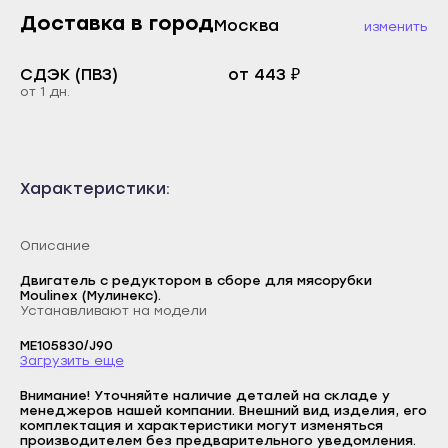
Каспийск
Доставка в город
Москва
изменить
Буйнакск
Кизилюрт
Дагестанские Огни
СДЭК (ПВЗ)
от 443 ₽
Кизляр
Дербент
от 1 дн.
Хасавюрт
Избербаш
Южно-Сухокумск
Каспийск
Магас
Характеристики:
Кизилюрт
Карабулак
Кизляр
Малгобек
Описание
Хасавюрт
Назрань
Двигатель с редуктором в сборе для мясорубки
Южно-Сухокумск
Moulinex (Мулинекс).
Сунжа
Устанавливают на модели
Магас
Нальчик
ME105830/J90
Карабулак
Загрузить еще
Баксан
Логин
Малгобек
Внимание! Уточняйте наличие деталей на складе у
Майский
менеджеров нашей компании. Внешний вид изделия, его
E-mail
Назрань
комплектация и характеристики могут изменяться
Нарткала
производителем без предварительного уведомления.
Сунжа
Пароль