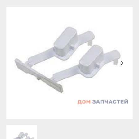
Уфа
Бирск
Агидель
Благовещенск
Баймак
Давлеканово
Белебей
Дюртюли
Белорецк
Ишимбай
Бирск
Кумертау
Благовещенск
Межгорье
Давлеканово
Мелеуз
Дюртюли
Нефтекамск
Ишимбай
Октябрьский
Кумертау
Салават
Межгорье
Сибай
Мелеуз
Стерлитамак
Нефтекамск
Туймазы