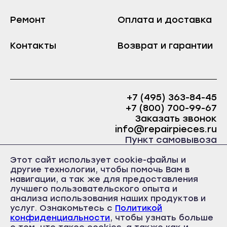
Козьмодемьянск
Краснослободск
Саранск
Ремонт
Оплата и доставка
Рузаевка
Ардатов
Темников
Контакты
Возврат и гарантии
Инсар
Якутск
Ковылкино
Алдан
Краснослободск
Верхоянск
+7 (495) 363-84-45
Рузаевка
Вилюйск
+7 (800) 700-99-67
Темников
Заказать звонок
Ленск
info@repairpieces.ru
Якутск
Мирный
Пункт самовывоза
Алдан
Нерюнгри
г. Москва, шоссе Энтузиастов, д.31, ст.38 Торгово-
Этот сайт использует cookie-файлы и
офисный центр 31, 1 этаж, павильон Б5
Верхоянск
другие технологии, чтобы помочь Вам в
Нюрба
часы работы: ежедневно с 10:00 до 19:00
навигации, а так же для предоставления
Вилюйск
Олёкминск
лучшего пользовательского опыта и
Ленск
анализа использования наших продуктов и
Покровск
услуг. Ознакомьтесь с
Политикой
Мирный
конфиденциальности
, чтобы узнать больше
Среднеколымск