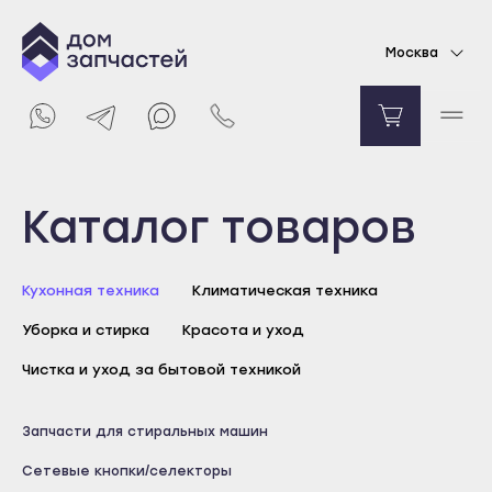
Кнопка включения для стиральной машины
Москва
Whirlpool
733
₽
Уведомить о поступлении
Выберите город
Каталог товаров
Майкоп
Кухонная техника
Климатическая техника
Адыгейск
Уборка и стирка
Красота и уход
Уфа
Агидель
Чистка и уход за бытовой техникой
Баймак
Майкоп
Запчасти для стиральных машин
Белебей
Адыгейск
Сетевые кнопки/селекторы
Белорецк