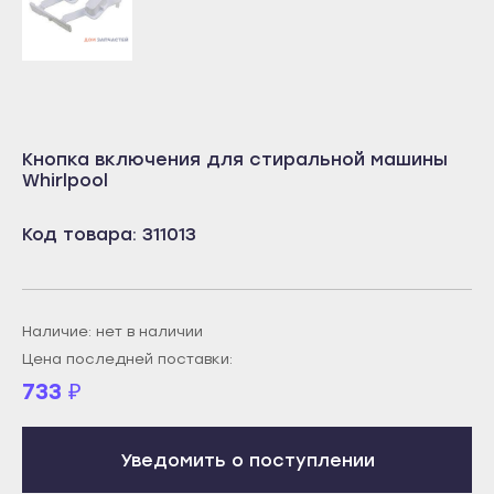
Октябрьский
Учалы
Салават
Янаул
Сибай
Улан-Удэ
Стерлитамак
Бабушкин
Туймазы
Кнопка включения для стиральной машины
Гусиноозёрск
Учалы
Whirlpool
Закаменск
Янаул
Кяхта
Код товара: 311013
Улан-Удэ
Северобайкальск
Бабушкин
Горно-Алтайск
Гусиноозёрск
Наличие: нет в наличии
Махачкала
Закаменск
Цена последней поставки:
Буйнакск
733
₽
Кяхта
Дагестанские Огни
Северобайкальск
Дербент
Уведомить о поступлении
Горно-Алтайск
Избербаш