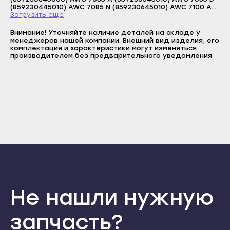
Сунжа
Прохладный
E-mail
Загрузить еще
Нальчик
Терек
Пароль
Внимание! Уточняйте наличие деталей на складе у
Баксан
менеджеров нашей компании. Внешний вид изделия, его
Тырныауз
Отправить
комплектация и характеристики могут изменяться
Майский
производителем без предварительного уведомления.
Чегем
Войти
Вернуться назад
Нарткала
Регистрация
Элиста
Забыли пароль
Прохладный
Регистрация
Городовиковск
Терек
Лагань
Тырныауз
Черкесск
Чегем
Карачаевск
Элиста
Теберда
Городовиковск
Усть-Джегута
Лагань
Петрозаводск
Не нашли нужную
Черкесск
Беломорск
запчасть?
Карачаевск
Кемь