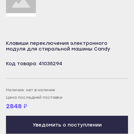
Учалы
Салават
Янаул
Сибай
Улан-Удэ
Стерлитамак
Бабушкин
Туймазы
Клавиши переключения электронного
Гусиноозёрск
Учалы
модуля для стиральной машины Candy
Закаменск
Янаул
Кяхта
Код товара: 41035294
Улан-Удэ
Северобайкальск
Бабушкин
Горно-Алтайск
Гусиноозёрск
Наличие: нет в наличии
Махачкала
Закаменск
Цена последней поставки:
Буйнакск
2848
₽
Кяхта
Дагестанские Огни
Северобайкальск
Дербент
Горно-Алтайск
Уведомить о поступлении
Избербаш
Махачкала