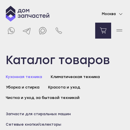
Клавиши переключения электронного модуля
Москва
для стиральной машины Candy
2848
₽
Уведомить о поступлении
Выберите город
Каталог товаров
Майкоп
Кухонная техника
Климатическая техника
Адыгейск
Уборка и стирка
Красота и уход
Уфа
Агидель
Чистка и уход за бытовой техникой
Баймак
Майкоп
Запчасти для стиральных машин
Белебей
Адыгейск
Сетевые кнопки/селекторы
Белорецк
Уфа