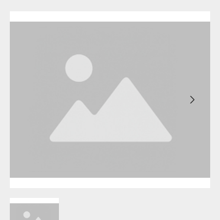
Бирск
Агидель
Благовещенск
Баймак
Давлеканово
Белебей
Дюртюли
Белорецк
Ишимбай
Бирск
Кумертау
Благовещенск
Межгорье
Давлеканово
Мелеуз
Дюртюли
Нефтекамск
Ишимбай
Октябрьский
Кумертау
Салават
Межгорье
Сибай
Мелеуз
Стерлитамак
Нефтекамск
Туймазы
Октябрьский