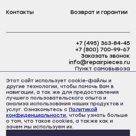
Краснослободск
Саранск
Контакты
Возврат и гарантии
Рузаевка
Ардатов
Темников
Инсар
Якутск
Ковылкино
+7 (495) 363-84-45
Алдан
Краснослободск
+7 (800) 700-99-67
Верхоянск
Заказать звонок
Рузаевка
info@repairpieces.ru
Вилюйск
Пункт самовывоза
Темников
Ленск
г. Москва, шоссе Энтузиастов, д.31, ст.38 Торгово-
Якутск
Этот сайт использует cookie-файлы и
офисный центр 31, 1 этаж, павильон Б5
Мирный
другие технологии, чтобы помочь Вам в
часы работы: ежедневно с 10:00 до 19:00
Алдан
навигации, а так же для предоставления
Нерюнгри
Верхоянск
лучшего пользовательского опыта и
Нюрба
анализа использования наших продуктов и
Вилюйск
услуг. Ознакомьтесь с
Политикой
Олёкминск
конфиденциальности
, чтобы узнать больше
Ленск
о том, что такое cookies, а также как и
Покровск
Политика конфиденциальности
Пользовательское соглашение
Мирный
зачем мы используем их.
Публичная оферта
Среднеколымск
Нерюнгри