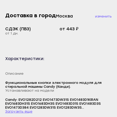
Каспийск
Буйнакск
Кизилюрт
Доставка в город
Москва
изменить
Дагестанские Огни
Кизляр
Дербент
СДЭК (ПВЗ)
от 443 ₽
Хасавюрт
Избербаш
от 1 дн.
Южно-Сухокумск
Каспийск
Магас
Кизилюрт
Карабулак
Характеристики:
Кизляр
Малгобек
Хасавюрт
Назрань
Описание
Южно-Сухокумск
Сунжа
Функциональные кнопки электронного модуля для
Магас
стиральной машины Candy (Канди).
Нальчик
Устанавливают на модели
Карабулак
Баксан
Candy: EVO1282D212 EVO1473DW31S EVO1483D1KIRAN
Малгобек
EVO1683DH31S EVO1683DH3S EVO1483D31S EVO1483D3S
Майский
Логин
EVO1473D384 EVO1283DW31S EVO1283DW3S
Назрань
EVO448123DCW07 EVO441283DSW07 EVO31253DS2
Загрузить еще
Нарткала
EVO41273DW301 EVO1283DW301 EVO1283D301 EVO1273D301
E-mail
Сунжа