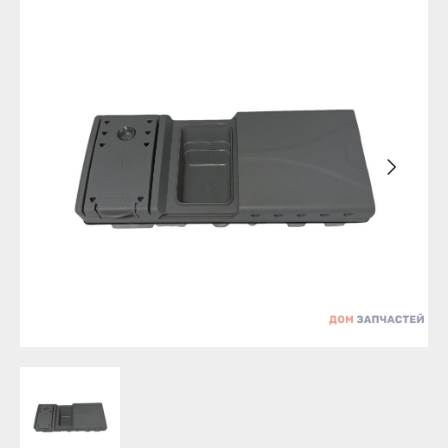
Бирск
Агидель
Благовещенск
Баймак
Давлеканово
Белебей
Дюртюли
Белорецк
Ишимбай
Бирск
Кумертау
Благовещенск
Межгорье
Давлеканово
Мелеуз
Дюртюли
Нефтекамск
Ишимбай
Октябрьский
Кумертау
Салават
Межгорье
Сибай
Мелеуз
Стерлитамак
Нефтекамск
Туймазы
Октябрьский