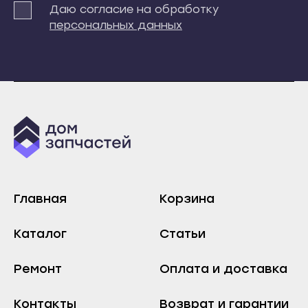
Даю согласие на обработку
Инта
Сыктывкар
персональных данных
Микунь
Воркута
Печора
Вуктыл
Сосногорск
Емва
Усинск
Инта
Ухта
Микунь
Йошкар-Ола
Печора
Волжск
Сосногорск
Звенигово
Усинск
Главная
Корзина
Козьмодемьянск
Ухта
Саранск
Каталог
Статьи
Йошкар-Ола
Ардатов
Волжск
Ремонт
Оплата и доставка
Инсар
Звенигово
Ковылкино
Контакты
Возврат и гарантии
Козьмодемьянск