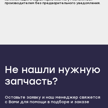
Пароль
производителем без предварительного уведомления.
Прохладный
Нальчик
Отправить
Терек
Баксан
Войти
Тырныауз
Вернуться назад
Майский
Регистрация
Чегем
Забыли пароль
Нарткала
Регистрация
Элиста
Прохладный
Городовиковск
Терек
Лагань
Тырныауз
Черкесск
Чегем
Карачаевск
Не нашли нужную
Элиста
Теберда
Городовиковск
запчасть?
Усть-Джегута
Лагань
Петрозаводск
Черкесск
Беломорск
Оставьте заявку и наш менеджер свяжется
Карачаевск
с Вами для помощи в подборе и заказе
Кемь
Теберда