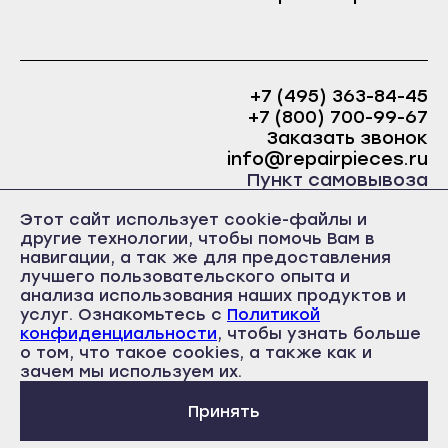
Краснослободск
Саранск
Рузаевка
Ардатов
Темников
Инсар
+7 (495) 363-84-45
Якутск
+7 (800) 700-99-67
Ковылкино
Заказать звонок
Алдан
info@repairpieces.ru
Краснослободск
Верхоянск
Пункт самовывоза
Рузаевка
Вилюйск
г. Москва, шоссе Энтузиастов, д.31, ст.38 Торгово-
Этот сайт использует cookie-файлы и
Темников
офисный центр 31, 1 этаж, павильон Б5
другие технологии, чтобы помочь Вам в
Ленск
часы работы: ежедневно с 10:00 до 19:00
Якутск
навигации, а так же для предоставления
Мирный
лучшего пользовательского опыта и
Алдан
анализа использования наших продуктов и
Нерюнгри
услуг. Ознакомьтесь с
Политикой
Верхоянск
конфиденциальности
, чтобы узнать больше
Нюрба
Вилюйск
о том, что такое cookies, а также как и
Политика конфиденциальности
Олёкминск
Пользовательское соглашение
зачем мы используем их.
Ленск
Публичная оферта
Покровск
Принять
Мирный
Среднеколымск
Нерюнгри