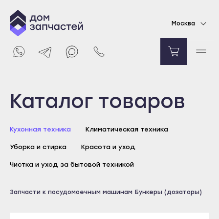
Дозатор моющих средств для
Москва
посудомоечной машины Bosch, Siemens
Уточняйте цену
Уведомить о поступлении
Выберите город
Каталог товаров
Майкоп
Кухонная техника
Климатическая техника
Адыгейск
Уборка и стирка
Красота и уход
Уфа
Агидель
Чистка и уход за бытовой техникой
Баймак
Майкоп
Запчасти к посудомоечным машинам
Бункеры (дозаторы)
Белебей
Адыгейск
Белорецк
Уфа