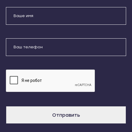
Кондопога
Усть-Джегута
Костомукша
Петрозаводск
Лахденпохья
Беломорск
Медвежьегорск
Кемь
Олонец
Отправить
Кондопога
Питкяранта
Костомукша
Даю согласие на обработку
Пудож
персональных данных
Лахденпохья
Сегежа
Медвежьегорск
Сортавала
Олонец
Суоярви
Питкяранта
Сыктывкар
Пудож
Воркута
Сегежа
Отправить
Вуктыл
Сортавала
Емва
Суоярви