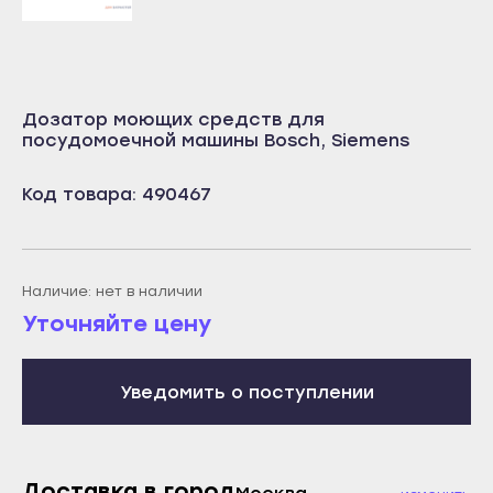
Учалы
Салават
Янаул
Сибай
Улан-Удэ
Стерлитамак
Дозатор моющих средств для
Бабушкин
Туймазы
посудомоечной машины Bosch, Siemens
Гусиноозёрск
Учалы
Код товара: 490467
Закаменск
Янаул
Кяхта
Улан-Удэ
Северобайкальск
Бабушкин
Наличие: нет в наличии
Горно-Алтайск
Гусиноозёрск
Уточняйте цену
Махачкала
Закаменск
Буйнакск
Кяхта
Уведомить о поступлении
Дагестанские Огни
Северобайкальск
Дербент
Горно-Алтайск
Избербаш
Доставка в город
Махачкала