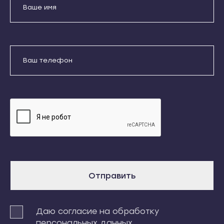
Кондопога
Усть-Джегута
Костомукша
Петрозаводск
Лахденпохья
Беломорск
Медвежьегорск
Кемь
Отправить
Олонец
Кондопога
Питкяранта
Даю согласие на обработку
Костомукша
персональных данных
Пудож
Лахденпохья
Сегежа
Медвежьегорск
Сортавала
Олонец
Суоярви
Питкяранта
Сыктывкар
Пудож
Отправить
Воркута
Сегежа
Вуктыл
Сортавала
Даю согласие на обработку
Емва
Суоярви
персональных данных