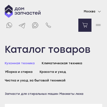
Манжета люка для стиральной машины LG
Москва
11306
₽
Уведомить о поступлении
Выберите город
Каталог товаров
Майкоп
Кухонная техника
Климатическая техника
Адыгейск
Уборка и стирка
Красота и уход
Уфа
Агидель
Чистка и уход за бытовой техникой
Баймак
Майкоп
Запчасти для стиральных машин
Манжеты люка
Белебей
Адыгейск
Белорецк
Уфа