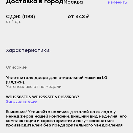
Доставка в город
Москва
изменить
Каспийск
Буйнакск
Кизилюрт
СДЭК (ПВЗ)
от 443 ₽
Дагестанские Огни
от 1 дн.
Кизляр
Дербент
Хасавюрт
Избербаш
Южно-Сухокумск
Каспийск
Характеристики:
Магас
Кизилюрт
Карабулак
Кизляр
Описание
Малгобек
Хасавюрт
Уплотнитель двери для стиральной машины LG
Назрань
(ЭлДжи).
Южно-Сухокумск
Устанавливают на модели
Сунжа
Магас
WD12585FD6 WD12595FD6 F1255RDS7
Нальчик
Загрузить еще
Карабулак
Баксан
Логин
Внимание! Уточняйте наличие деталей на складе у
Малгобек
менеджеров нашей компании. Внешний вид изделия, его
Майский
E-mail
комплектация и характеристики могут изменяться
Назрань
производителем без предварительного уведомления.
Нарткала
Пароль
Сунжа