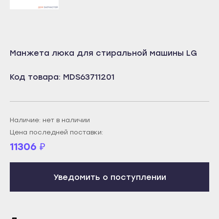
Учалы
Салават
Янаул
Сибай
Улан-Удэ
Стерлитамак
Манжета люка для стиральной машины LG
Бабушкин
Туймазы
Гусиноозёрск
Учалы
Код товара: MDS63711201
Закаменск
Янаул
Кяхта
Улан-Удэ
Северобайкальск
Наличие: нет в наличии
Бабушкин
Цена последней поставки:
Горно-Алтайск
Гусиноозёрск
11306
₽
Махачкала
Закаменск
Буйнакск
Кяхта
Уведомить о поступлении
Дагестанские Огни
Северобайкальск
Дербент
Горно-Алтайск
Избербаш
Махачкала