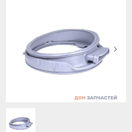
Бирск
Агидель
Благовещенск
Баймак
Давлеканово
Белебей
Дюртюли
Белорецк
Ишимбай
Бирск
Кумертау
Благовещенск
Межгорье
Давлеканово
Мелеуз
Дюртюли
Нефтекамск
Ишимбай
Октябрьский
Кумертау
Салават
Межгорье
Сибай
Мелеуз
Стерлитамак
Нефтекамск
Туймазы
Октябрьский