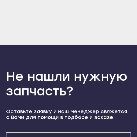
Прохладный
Отправить
Нальчик
Терек
Войти
Баксан
Вернуться назад
Регистрация
Тырныауз
Майский
Забыли пароль
Регистрация
Чегем
Нарткала
Элиста
Прохладный
Городовиковск
Терек
Лагань
Тырныауз
Не нашли нужную
Черкесск
Чегем
Карачаевск
запчасть?
Элиста
Теберда
Городовиковск
Усть-Джегута
Лагань
Оставьте заявку и наш менеджер свяжется
Петрозаводск
Черкесск
с Вами для помощи в подборе и заказе
Беломорск
Карачаевск
Кемь
Теберда