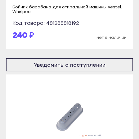
Абаза
Козловка
Бойник барабана для стиральной машины Vestel,
Whirlpool
Саяногорск
Мариинский Посад
Сорск
Код товара: 481288818192
Новочебоксарск
Черногорск
240 ₽
Цивильск
нет в наличии
Грозный
Шумерля
Аргун
Ядрин
Гудермес
Барнаул
Уведомить о поступлении
Курчалой
Алейск
Урус-Мартан
Белокуриха
Шали
Бийск
Чебоксары
Горняк
Алатырь
Заринск
Канаш
Змеиногорск
Козловка
Камень-на-Оби