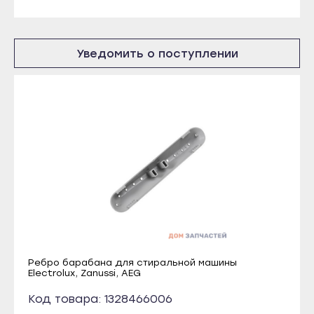
Рузаевка
Томмот
Темников
Удачный
Якутск
Уведомить о поступлении
Владикавказ
Алдан
Алагир
Верхоянск
Ардон
Вилюйск
Беслан
Ленск
Дигора
Мирный
Моздок
Нерюнгри
Казань
Нюрба
Агрыз
Олёкминск
Азнакаево
Покровск
Альметьевск
Ребро барабана для стиральной машины
Electrolux, Zanussi, AEG
Среднеколымск
Арск
Томмот
Код товара: 1328466006
Бавлы