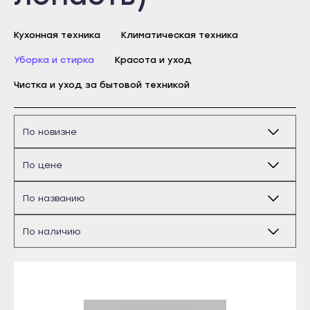
Бирск
Благовещенск
Кухонная техника
Климатическая техника
Давлеканово
Уборка и стирка
Красота и уход
Дюртюли
Чистка и уход за бытовой техникой
Ишимбай
Кумертау
Майкоп
Межгорье
Адыгейск
Мелеуз
Уфа
Нефтекамск
Агидель
Октябрьский
Баймак
Салават
Белебей
Сибай
Белорецк
Стерлитамак
Бирск
Туймазы