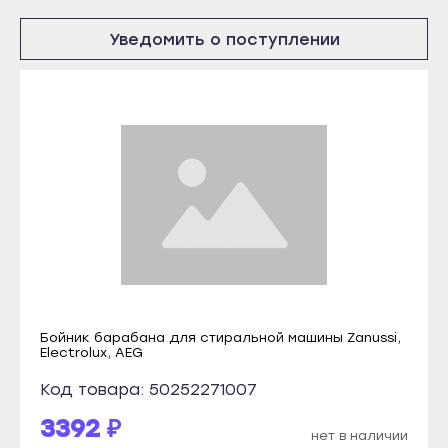
Микунь
Краснослободск
Уведомить о поступлении
Печора
Рузаевка
Сосногорск
Темников
Усинск
Якутск
Ухта
Алдан
Йошкар-Ола
Верхоянск
Волжск
Вилюйск
Звенигово
Ленск
Козьмодемьянск
Мирный
Саранск
Нерюнгри
Ардатов
Нюрба
Бойник барабана для стиральной машины Zanussi,
Electrolux, AEG
Инсар
Олёкминск
Код товара: 50252271007
Ковылкино
Покровск
3392 ₽
Краснослободск
Среднеколымск
нет в наличии