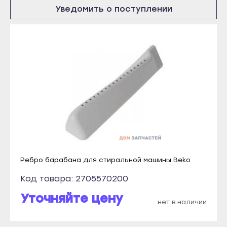
Костомукша
Инта
Уведомить о поступлении
Лахденпохья
Микунь
Медвежьегорск
Печора
Олонец
Сосногорск
Питкяранта
Усинск
Пудож
Ухта
Сегежа
Йошкар-Ола
Сортавала
Волжск
Суоярви
Звенигово
Сыктывкар
Козьмодемьянск
Ребро барабана для стиральной машины Beko
Воркута
Саранск
Код товара: 2705570200
Вуктыл
Ардатов
Уточняйте цену
Емва
Инсар
нет в наличии
Инта
Ковылкино