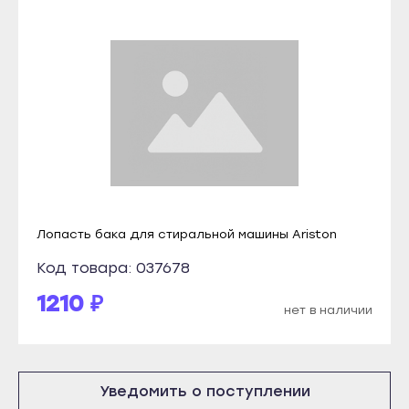
Кизилюрт
Прохладный
Кизляр
Терек
Хасавюрт
Тырныауз
Южно-Сухокумск
Чегем
Магас
Элиста
Карабулак
Городовиковск
Малгобек
Лагань
Назрань
Черкесск
Лопасть бака для стиральной машины Ariston
Сунжа
Карачаевск
Код товара: 037678
Нальчик
Теберда
1210 ₽
Баксан
Усть-Джегута
нет в наличии
Майский
Петрозаводск
Нарткала
Беломорск
Прохладный
Уведомить о поступлении
Кемь