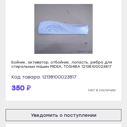
Янаул
Каспийск
Улан-Удэ
Кизилюрт
Бабушкин
Кизляр
Гусиноозёрск
Хасавюрт
Закаменск
Южно-Сухокумск
Кяхта
Магас
Северобайкальск
Карабулак
Бойник, активатор, отбойник, лопасть, ребро для
Горно-Алтайск
стиральных машин MIDEA, TOSHIBA 12138100023817
Малгобек
Махачкала
Код товара: 12138100023817
Назрань
Буйнакск
Сунжа
350 ₽
нет в наличии
Дагестанские Огни
Нальчик
Дербент
Баксан
Избербаш
Майский
Уведомить о поступлении
Каспийск
Нарткала