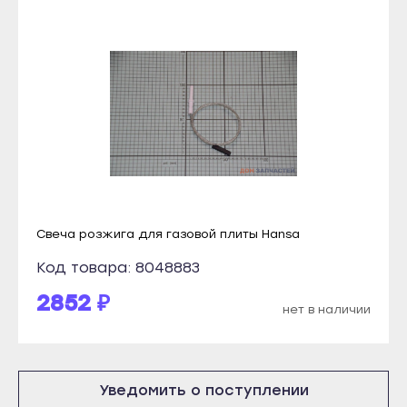
Томмот
Рузаевка
Удачный
Темников
Владикавказ
Якутск
Алагир
Алдан
Ардон
Верхоянск
Беслан
Вилюйск
Дигора
Ленск
Моздок
Мирный
Свеча розжига для газовой плиты Hansa
Казань
Нерюнгри
Код товара: 8048883
Агрыз
Нюрба
2852 ₽
Азнакаево
нет в наличии
Олёкминск
Альметьевск
Покровск
Арск
Среднеколымск
Уведомить о поступлении
Бавлы
Томмот