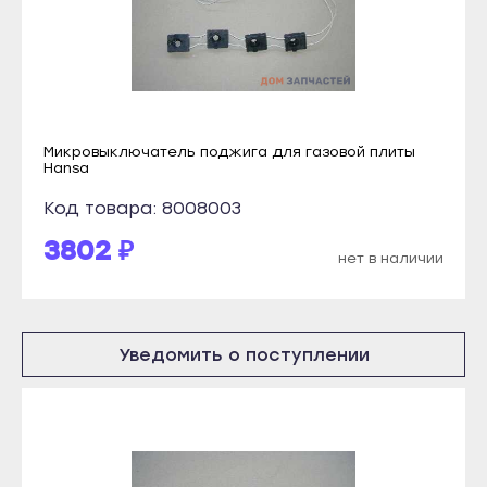
Прохладный
Кизилюрт
Терек
Кизляр
Тырныауз
Хасавюрт
Чегем
Южно-Сухокумск
Микровыключатель поджига для газовой плиты
Элиста
Hansa
Магас
Городовиковск
Карабулак
Код товара: 8008003
Лагань
Малгобек
3802 ₽
нет в наличии
Черкесск
Назрань
Карачаевск
Сунжа
Теберда
Нальчик
Уведомить о поступлении
Усть-Джегута
Баксан
Петрозаводск
Майский
Беломорск
Нарткала
Кемь
Прохладный