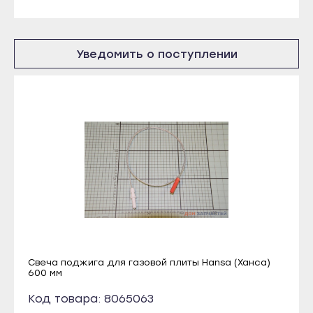
Козловка
Абаза
Мариинский Посад
Саяногорск
Уведомить о поступлении
Новочебоксарск
Сорск
Цивильск
Черногорск
Шумерля
Грозный
Ядрин
Аргун
Барнаул
Гудермес
Алейск
Курчалой
Белокуриха
Урус-Мартан
Бийск
Шали
Горняк
Чебоксары
Заринск
Свеча поджига для газовой плиты Hansa (Ханса)
Алатырь
600 мм
Змеиногорск
Канаш
Код товара: 8065063
Камень-на-Оби
Козловка