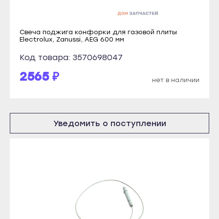
Учалы
Благовещенск
Янаул
Давлеканово
Свеча поджига конфорки для газовой плиты
Улан-Удэ
Electrolux, Zanussi, AEG 600 мм
Дюртюли
Бабушкин
Код товара: 3570698047
Ишимбай
Гусиноозёрск
2565 ₽
Кумертау
нет в наличии
Закаменск
Межгорье
Кяхта
Мелеуз
Северобайкальск
Уведомить о поступлении
Нефтекамск
Горно-Алтайск
Октябрьский
Махачкала
Салават
Буйнакск
Сибай
Дагестанские Огни
Стерлитамак
Дербент
Туймазы
Избербаш
Учалы