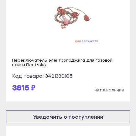
Инта
Костомукша
Микунь
Лахденпохья
Печора
Медвежьегорск
Сосногорск
Олонец
Усинск
Питкяранта
Ухта
Пудож
Переключатель электроподжига для газовой
Йошкар-Ола
плиты Electrolux
Сегежа
Волжск
Код товара: 3421330105
Сортавала
Звенигово
3815 ₽
Суоярви
нет в наличии
Козьмодемьянск
Сыктывкар
Саранск
Воркута
Ардатов
Вуктыл
Уведомить о поступлении
Инсар
Емва
Ковылкино
Инта