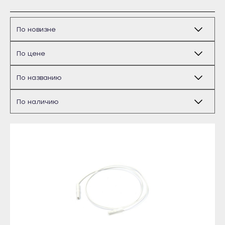
Бирск
Благовещенск
Давлеканово
Дюртюли
Ишимбай
Кумертау
Межгорье
Майкоп
Мелеуз
Адыгейск
Нефтекамск
Уфа
Октябрьский
Агидель
Салават
Баймак
Сибай
Белебей
Стерлитамак
Белорецк
Туймазы
Бирск